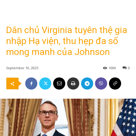
Dân chủ Virginia tuyên thệ gia
nhập Hạ viện, thu hẹp đa số
mong manh của Johnson
September 10, 2025
1000
0