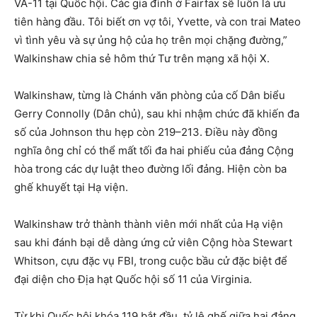
VA-11 tại Quốc hội. Các gia đình ở Fairfax sẽ luôn là ưu
tiên hàng đầu. Tôi biết ơn vợ tôi, Yvette, và con trai Mateo
vì tình yêu và sự ủng hộ của họ trên mọi chặng đường,”
Walkinshaw chia sẻ hôm thứ Tư trên mạng xã hội X.
Walkinshaw, từng là Chánh văn phòng của cố Dân biểu
Gerry Connolly (Dân chủ), sau khi nhậm chức đã khiến đa
số của Johnson thu hẹp còn 219–213. Điều này đồng
nghĩa ông chỉ có thể mất tối đa hai phiếu của đảng Cộng
hòa trong các dự luật theo đường lối đảng. Hiện còn ba
ghế khuyết tại Hạ viện.
Walkinshaw trở thành thành viên mới nhất của Hạ viện
sau khi đánh bại dễ dàng ứng cử viên Cộng hòa Stewart
Whitson, cựu đặc vụ FBI, trong cuộc bầu cử đặc biệt để
đại diện cho Địa hạt Quốc hội số 11 của Virginia.
Từ khi Quốc hội khóa 119 bắt đầu, tỷ lệ ghế giữa hai đảng