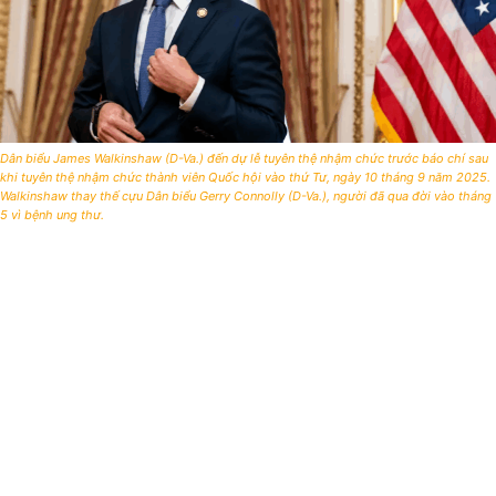
Dân biểu James Walkinshaw (D-Va.) đến dự lễ tuyên thệ nhậm chức trước báo chí sau
khi tuyên thệ nhậm chức thành viên Quốc hội vào thứ Tư, ngày 10 tháng 9 năm 2025.
Walkinshaw thay thế cựu Dân biểu Gerry Connolly (D-Va.), người đã qua đời vào tháng
5 vì bệnh ung thư.