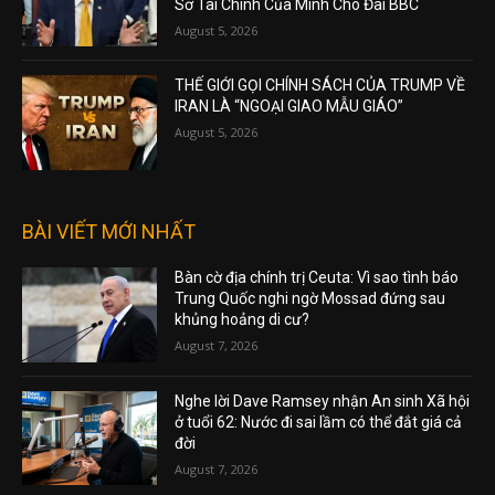
Sơ Tài Chính Của Mình Cho Đài BBC
August 5, 2026
THẾ GIỚI GỌI CHÍNH SÁCH CỦA TRUMP VỀ
IRAN LÀ “NGOẠI GIAO MẪU GIÁO”
August 5, 2026
BÀI VIẾT MỚI NHẤT
Bàn cờ địa chính trị Ceuta: Vì sao tình báo
Trung Quốc nghi ngờ Mossad đứng sau
khủng hoảng di cư?
August 7, 2026
Nghe lời Dave Ramsey nhận An sinh Xã hội
ở tuổi 62: Nước đi sai lầm có thể đắt giá cả
đời
August 7, 2026