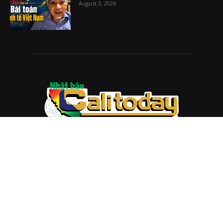
August 3, 2026
ABOUT US
Trang web
baocalitoday.com
là sản phẩm của Hệ Thống
Truyền Thông Cali Today
Tòa soạn: 1310 Tully Road #109, San Jose, CA 95122