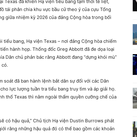
i Texas đã khiến Hạ viện tiểu bang tạm thời tê liệt,
 đồ tái phân chia khu vực bầu cử theo ý của cựu Tổng
ng giữa nhiệm kỳ 2026 của đảng Cộng hòa trong bối
ỏi tiểu bang, Hạ viện Texas – nơi đảng Cộng hòa chiếm
ể tiến hành họp. Thống đốc Greg Abbott đã đe dọa loại
hía Dân chủ phản bác rằng Abbott đang “dựng khói mù”
 có.
 soát đã ban hành lệnh bắt dân sự đối với các Dân
ho lực lượng tuần tra tiểu bang truy tìm và áp giải họ.
ãnh thổ Texas thì nằm ngoài thẩm quyền cưỡng chế của
 sẽ có hậu quả,” Chủ tịch Hạ viện Dustin Burrows phát
o giới rằng những hậu quả đó có thể bao gồm các khoản