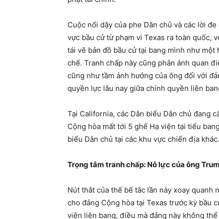
Cuộc nổi dậy của phe Dân chủ và các lời đe 
vực bầu cử từ phạm vi Texas ra toàn quốc, 
tái vẽ bản đồ bầu cử tại bang mình như một
chế. Tranh chấp này cũng phản ánh quan đi
cũng như tầm ảnh hưởng của ông đối với đả
quyền lực lâu nay giữa chính quyền liên ban
Tại California, các Dân biểu Dân chủ đang câ
Cộng hòa mất tới 5 ghế Hạ viện tại tiểu bang
biểu Dân chủ tại các khu vực chiến địa khác
Trọng tâm tranh chấp: Nỗ lực của ông Tru
Nút thắt của thế bế tắc lần này xoay quanh
cho đảng Cộng hòa tại Texas trước kỳ bầu cử
viện liên bang, điều mà đảng này không thể 