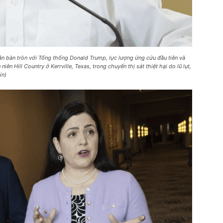
n bàn tròn với Tổng thống Donald Trump, lực lượng ứng cứu đầu tiên và
ên Hill Country ở Kerrville, Texas, trong chuyến thị sát thiệt hại do lũ lụt,
in)