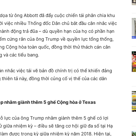
dọa từ ông Abbott đã đẩy cuộc chiến tái phân chia khu
với việc nhiều Thống đốc Dân chủ bắt đầu cân nhắc việc
 hành động trả đũa – dù quyền hạn của họ có phần hạn
ểm cứng rắn của ông Trump về quyền lực tổng thống,
ng Cộng hòa toàn quốc, đồng thời thử thách cán cân
g và các tiểu bang.
n nhắc việc tái vẽ bản đồ chính trị có thể khiến đảng
 thiên tả này, đồng thời củng cố vị thế của các dân
.
mp nhằm giành thêm 5 ghế Cộng hòa ở Texas
 nỗ lực của ông Trump nhằm giành thêm 5 ghế có lợi
 giữa nhiệm kỳ – điều sẽ tăng cơ hội giữ đa số tại Hạ
làm được trong kỳ giữa nhiệm kỳ năm 2018. Hiện tại,