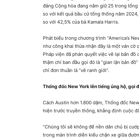
đảng Cộng hòa đang nắm giữ 25 trong tổng s
so với kết quả bầu cử tổng thống năm 2024,
so với 42,5% của bà Kamala Harris.
Phát biểu trong chương trình “America’s N
như công khai thừa nhận đây là một ván cờ 
Pháp viện đã phán quyết việc vẽ lại bản đồ c
thậm chí ban đầu gọi đó là “gian lận bản đồ”
chỉ đơn thuần là “vẽ ranh giới”.
Thống đốc New York lên tiếng ủng hộ, gọi 
Cách Austin hơn 1.800 dặm, Thống đốc New 
hiện trước truyền thông, khẳng định cuộc đấ
“Chúng tôi sẽ không để nền dân chủ bị cướp
trong màn trình diễn kiểu chặn xe giữa đườ