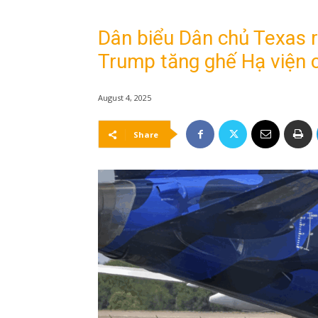
Dân biểu Dân chủ Texas r
Trump tăng ghế Hạ viện 
August 4, 2025
Share