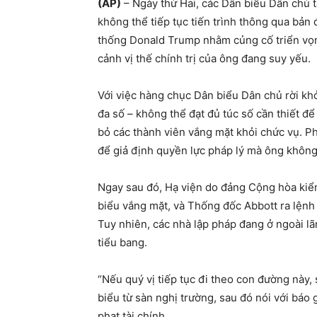
(AP)
– Ngày thứ Hai, các Dân biểu Dân chủ tạ
không thể tiếp tục tiến trình thông qua bản
thống Donald Trump nhằm củng cố triển vọ
cảnh vị thế chính trị của ông đang suy yếu.
Với việc hàng chục Dân biểu Dân chủ rời kh
đa số – không thể đạt đủ túc số cần thiết đ
bỏ các thành viên vắng mặt khỏi chức vụ. P
để giả định quyền lực pháp lý mà ông không
Ngay sau đó, Hạ viện do đảng Cộng hòa kiểm
biểu vắng mặt, và Thống đốc Abbott ra lệnh c
Tuy nhiên, các nhà lập pháp đang ở ngoài l
tiểu bang.
“Nếu quý vị tiếp tục đi theo con đường này,
biểu từ sàn nghị trường, sau đó nói với bá
phạt tài chính.