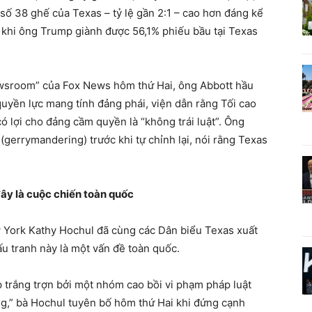
ố 38 ghế của Texas – tỷ lệ gần 2:1 – cao hơn đáng kể
 khi ông Trump giành được 56,1% phiếu bầu tại Texas
ewsroom” của Fox News hôm thứ Hai, ông Abbott hầu
quyền lực mang tính đảng phái, viện dẫn rằng Tối cao
ó lợi cho đảng cầm quyền là “không trái luật”. Ông
 (gerrymandering) trước khi tự chỉnh lại, nói rằng Texas
đây là cuộc chiến toàn quốc
York Kathy Hochul đã cùng các Dân biểu Texas xuất
u tranh này là một vấn đề toàn quốc.
 trắng trợn bởi một nhóm cao bồi vi phạm pháp luật
ng,” bà Hochul tuyên bố hôm thứ Hai khi đứng cạnh