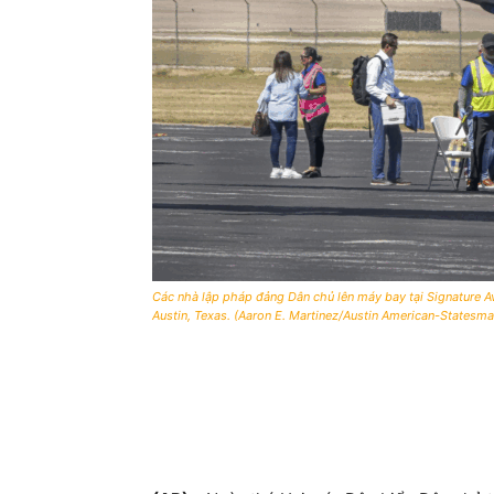
Các nhà lập pháp đảng Dân chủ lên máy bay tại Signature A
Austin, Texas. (Aaron E. Martinez/Austin American-Statesm