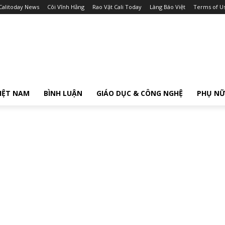
Calitoday News
Cõi Vĩnh Hằng
Rao Vặt Cali Today
Làng Báo Việt
Terms of U
IỆT NAM
BÌNH LUẬN
GIÁO DỤC & CÔNG NGHỆ
PHỤ N