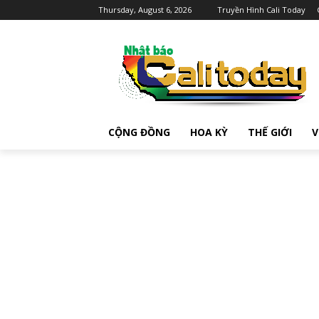
Thursday, August 6, 2026
Truyền Hình Cali Today
CỘNG ĐỒNG
HOA KỲ
THẾ GIỚI
V