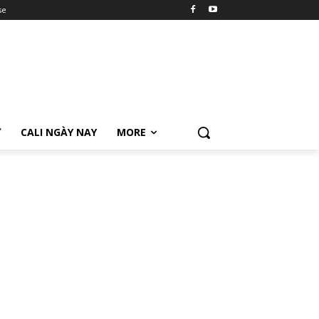
se
Ữ
CALI NGÀY NAY
MORE