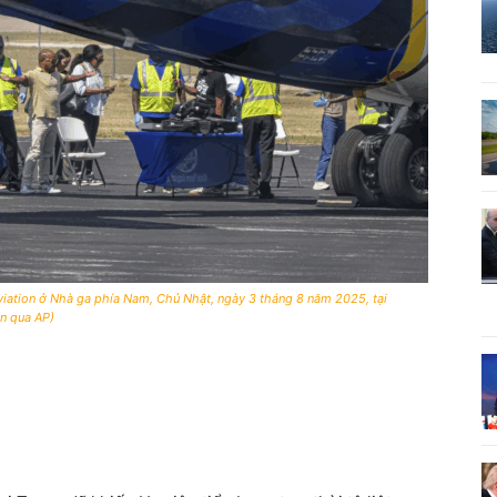
viation ở Nhà ga phía Nam, Chủ Nhật, ngày 3 tháng 8 năm 2025, tại
an qua AP)