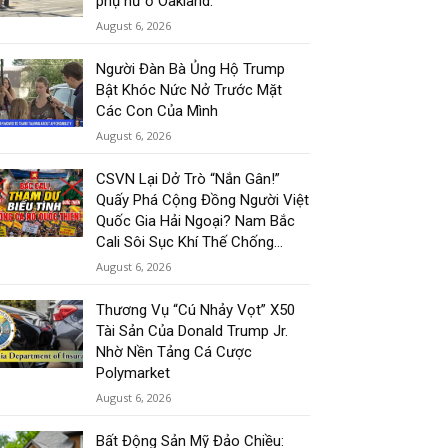
phụ nữ ở Oakland.
August 6, 2026
Người Đàn Bà Ủng Hộ Trump
Bật Khóc Nức Nở Trước Mặt
Các Con Của Mình
August 6, 2026
CSVN Lại Dở Trò “Nắn Gân!”
Quấy Phá Cộng Đồng Người Việt
Quốc Gia Hải Ngoại? Nam Bắc
Cali Sôi Sục Khí Thế Chống...
August 6, 2026
Thương Vụ “Cú Nhảy Vọt” X50
Tài Sản Của Donald Trump Jr.
Nhờ Nền Tảng Cá Cược
Polymarket
August 6, 2026
Bất Động Sản Mỹ Đảo Chiều: