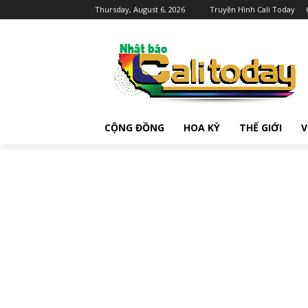
Thursday, August 6, 2026
Truyền Hình Cali Today
CỘNG ĐỒNG
HOA KỲ
THẾ GIỚI
V