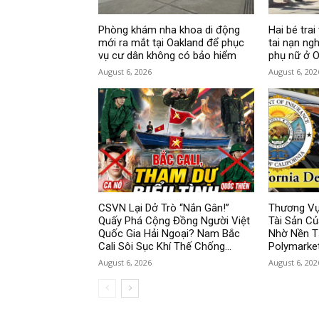
Phòng khám nha khoa di động
Hai bé tra
mới ra mắt tại Oakland để phục
tai nạn ng
vụ cư dân không có bảo hiểm
phụ nữ ở O
August 6, 2026
August 6, 202
CSVN Lại Dở Trò “Nắn Gân!”
Thương Vụ
Quấy Phá Cộng Đồng Người Việt
Tài Sản Củ
Quốc Gia Hải Ngoại? Nam Bắc
Nhờ Nền T
Cali Sôi Sục Khí Thế Chống...
Polymarke
August 6, 2026
August 6, 202