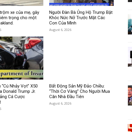
i trộm xe của mẹ, gây
Người Đàn Bà Ủng Hộ Trump Bật
hiêm trọng cho một
Khóc Nức Nở Trước Mặt Các
akland.
Con Của Mình
6
August 6, 2026
 “Cú Nhảy Vọt” X50
Bất Động Sản Mỹ Đảo Chiều:
a Donald Trump Jr.
“Thời Cơ Vàng” Cho Người Mua
ảng Cá Cược
Căn Nhà Đầu Tiên
t
August 6, 2026
6