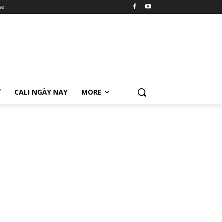
se
Ữ
CALI NGÀY NAY
MORE