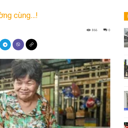
ờng cùng…!
866
0