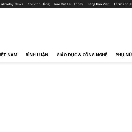
Calitoday News
Cõi Vĩnh Hằng
Rao Vặt Cali Today
Làng Báo Việt
Terms of U
IỆT NAM
BÌNH LUẬN
GIÁO DỤC & CÔNG NGHỆ
PHỤ N