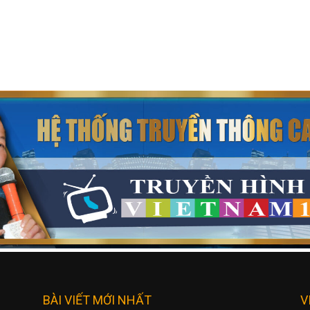
BÀI VIẾT MỚI NHẤT
V