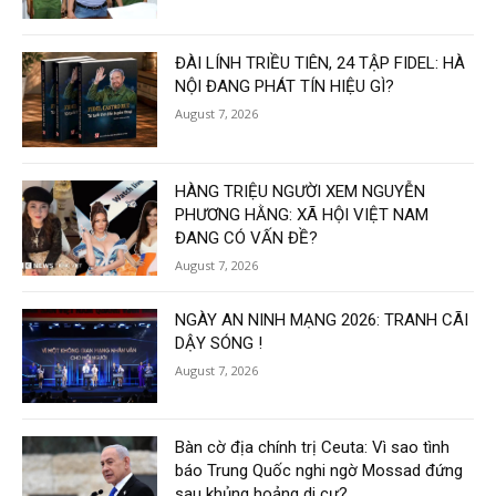
ĐÀI LÍNH TRIỀU TIÊN, 24 TẬP FIDEL: HÀ
NỘI ĐANG PHÁT TÍN HIỆU GÌ?
August 7, 2026
HÀNG TRIỆU NGƯỜI XEM NGUYỄN
PHƯƠNG HẰNG: XÃ HỘI VIỆT NAM
ĐANG CÓ VẤN ĐỀ?
August 7, 2026
NGÀY AN NINH MẠNG 2026: TRANH CÃI
DẬY SÓNG !
August 7, 2026
Bàn cờ địa chính trị Ceuta: Vì sao tình
báo Trung Quốc nghi ngờ Mossad đứng
sau khủng hoảng di cư?