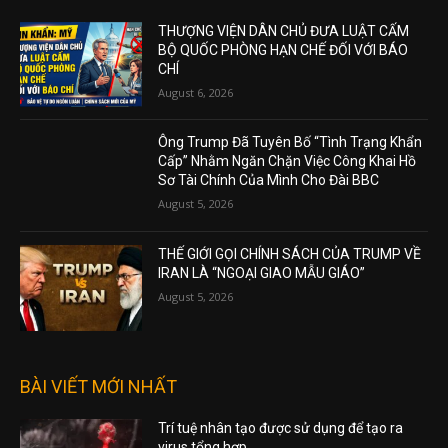
THƯỢNG VIỆN DÂN CHỦ ĐƯA LUẬT CẤM
BỘ QUỐC PHÒNG HẠN CHẾ ĐỐI VỚI BÁO
CHÍ
August 6, 2026
Ông Trump Đã Tuyên Bố “Tình Trạng Khẩn
Cấp” Nhằm Ngăn Chặn Việc Công Khai Hồ
Sơ Tài Chính Của Mình Cho Đài BBC
August 5, 2026
THẾ GIỚI GỌI CHÍNH SÁCH CỦA TRUMP VỀ
IRAN LÀ “NGOẠI GIAO MẪU GIÁO”
August 5, 2026
BÀI VIẾT MỚI NHẤT
Trí tuệ nhân tạo được sử dụng để tạo ra
virus tổng hợp.