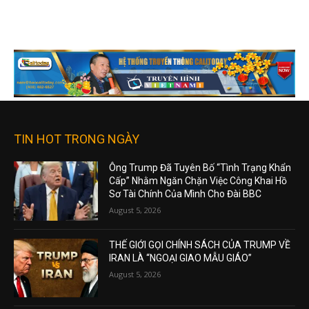
TIN HOT TRONG NGÀY
Ông Trump Đã Tuyên Bố “Tình Trạng Khẩn
Cấp” Nhằm Ngăn Chặn Việc Công Khai Hồ
Sơ Tài Chính Của Mình Cho Đài BBC
August 5, 2026
THẾ GIỚI GỌI CHÍNH SÁCH CỦA TRUMP VỀ
IRAN LÀ “NGOẠI GIAO MẪU GIÁO”
August 5, 2026