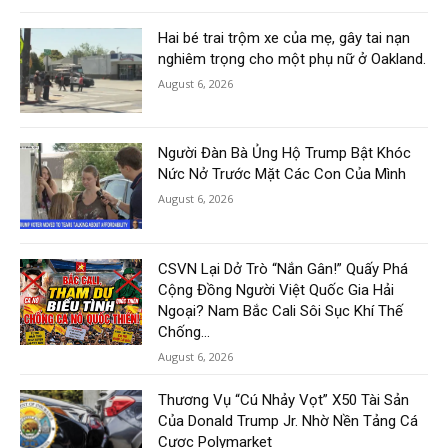
Hai bé trai trộm xe của mẹ, gây tai nạn
nghiêm trọng cho một phụ nữ ở Oakland.
August 6, 2026
Người Đàn Bà Ủng Hộ Trump Bật Khóc
Nức Nở Trước Mặt Các Con Của Mình
August 6, 2026
CSVN Lại Dở Trò “Nắn Gân!” Quấy Phá
Cộng Đồng Người Việt Quốc Gia Hải
Ngoại? Nam Bắc Cali Sôi Sục Khí Thế
Chống...
August 6, 2026
Thương Vụ “Cú Nhảy Vọt” X50 Tài Sản
Của Donald Trump Jr. Nhờ Nền Tảng Cá
Cược Polymarket