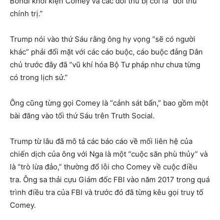
Bondi khởi kiện Comey và các đối thủ bị coi là “đối thủ
chính trị.”
Trump nói vào thứ Sáu rằng ông hy vọng “sẽ có người
khác” phải đối mặt với các cáo buộc, cáo buộc đảng Dân
chủ trước đây đã “vũ khí hóa Bộ Tư pháp như chưa từng
có trong lịch sử.”
Ông cũng từng gọi Comey là “cảnh sát bẩn,” bao gồm một
bài đăng vào tối thứ Sáu trên Truth Social.
Trump từ lâu đã mô tả các báo cáo về mối liên hệ của
chiến dịch của ông với Nga là một “cuộc săn phù thủy” và
là “trò lừa đảo,” thường đổ lỗi cho Comey về cuộc điều
tra. Ông sa thải cựu Giám đốc FBI vào năm 2017 trong quá
trình điều tra của FBI và trước đó đã từng kêu gọi truy tố
Comey.