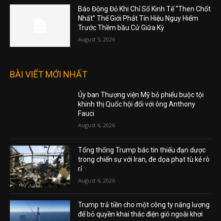
Báo Động Đỏ Khi Chỉ Số Kinh Tế “Then Chốt
Nhất” Thế Giới Phát Tín Hiệu Nguy Hiểm
Trước Thềm bầu Cử Giữa Kỳ
August 5, 2026
BÀI VIẾT MỚI NHẤT
Ủy ban Thượng viện Mỹ bỏ phiếu buộc tội
khinh thị Quốc hội đối với ông Anthony
Fauci
August 6, 2026
Tổng thống Trump bác tin thiếu đạn dược
trong chiến sự với Iran, đe dọa phạt tù kẻ rò
rỉ
August 6, 2026
Trump trả tiền cho một công ty năng lượng
để bỏ quyền khai thác điện gió ngoài khơi