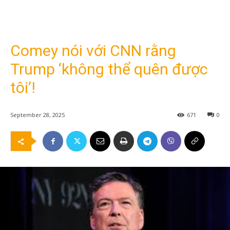
Comey nói với CNN rằng
Trump ‘không thể quên được
tôi’!
September 28, 2025
671
0