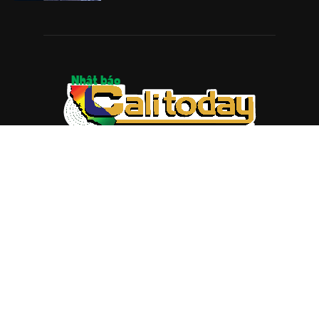
ABOUT US
Trang web
baocalitoday.com
là sản phẩm của Hệ Thống
Truyền Thông Cali Today
Tòa soạn: 1310 Tully Road #109, San Jose, CA 95122
Tel: (408) 482-6527
Contact us:
nam@baocalitoday.com