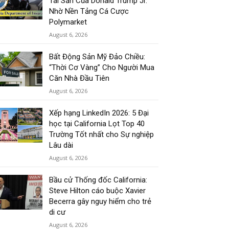
Tài Sản Của Donald Trump Jr.
Nhờ Nền Tảng Cá Cược
Polymarket
August 6, 2026
Bất Động Sản Mỹ Đảo Chiều:
“Thời Cơ Vàng” Cho Người Mua
Căn Nhà Đầu Tiên
August 6, 2026
Xếp hạng LinkedIn 2026: 5 Đại
học tại California Lọt Top 40
Trường Tốt nhất cho Sự nghiệp
Lâu dài
August 6, 2026
Bầu cử Thống đốc California:
Steve Hilton cáo buộc Xavier
Becerra gây nguy hiểm cho trẻ
di cư
August 6, 2026