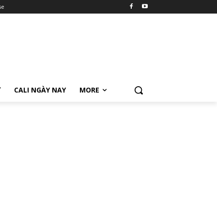
se
Ữ
CALI NGÀY NAY
MORE