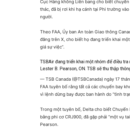
Cục Hàng không Liên bang cho biết chuyến b
thác, đã bị rơi khi hạ cánh tại Phi trường v
người.
Theo FAA, Ủy ban An toàn Giao thông Canada
đăng trên X, cho biết họ đang triển khai một
giá sự việc”.
TSBAir đang triển khai một nhóm để điều tra m
Lester B. Pearson, ON. TSB sẽ thu thập thông
— TSB Canada (@TSBCanada) ngày 17 thán
FAA tuyên bố rằng tất cả các chuyến bay kh
vì lệnh dừng bay được ban hành do “tình tr
Trong một tuyên bố, Delta cho biết Chuyến 
bằng phi cơ CRJ900, đã gặp phải “một vụ tai
Pearson.