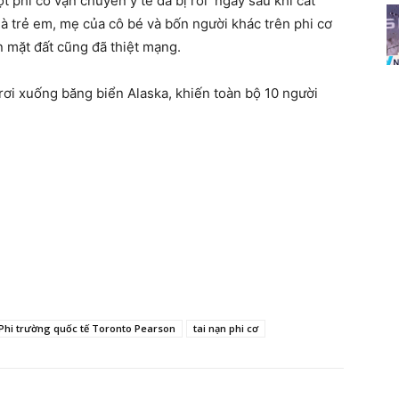
t phi cơ vận chuyển y tế đã bị rơi ngay sau khi cất
là trẻ em, mẹ của cô bé và bốn người khác trên phi cơ
n mặt đất cũng đã thiệt mạng.
ơi xuống băng biển Alaska, khiến toàn bộ 10 người
Phi trường quốc tế Toronto Pearson
tai nạn phi cơ