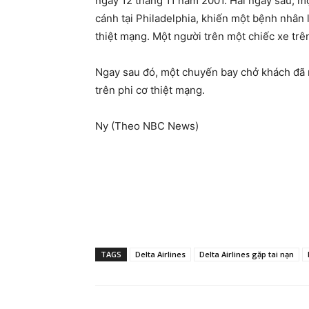
ngày 12 tháng 11 năm 2001. Hai ngày sau, mộ
cánh tại Philadelphia, khiến một bệnh nhân 
thiệt mạng. Một người trên một chiếc xe trê
Ngay sau đó, một chuyến bay chở khách đã r
trên phi cơ thiệt mạng.
Ny (Theo NBC News)
TAGS
Delta Airlines
Delta Airlines gặp tai nạn