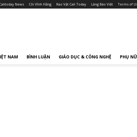
Calitoday News
Cõi Vĩnh Hằng
Rao Vặt Cali Today
Làng Báo Việt
Terms of U
IỆT NAM
BÌNH LUẬN
GIÁO DỤC & CÔNG NGHỆ
PHỤ N