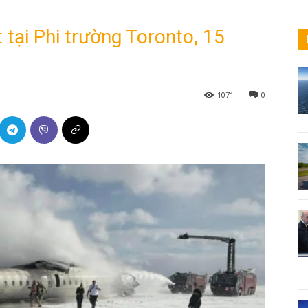
ật tại Phi trường Toronto, 15
1071
0