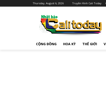
Thursday, August 6, 2026
Truyền Hình Cali Today
CỘNG ĐỒNG
HOA KỲ
THẾ GIỚI
V