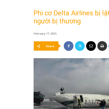
Phi cơ Delta Airlines bị l
người bị thương
February 17, 2025
Share