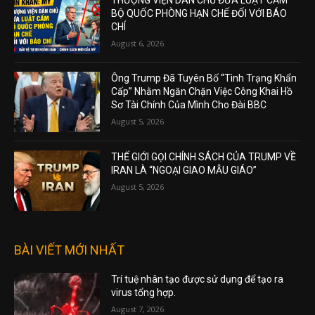
BỘ QUỐC PHÒNG HẠN CHẾ ĐỐI VỚI BÁO
CHÍ
August 6, 2026
Ông Trump Đã Tuyên Bố “Tình Trạng Khẩn
Cấp” Nhằm Ngăn Chặn Việc Công Khai Hồ
Sơ Tài Chính Của Mình Cho Đài BBC
August 5, 2026
THẾ GIỚI GỌI CHÍNH SÁCH CỦA TRUMP VỀ
IRAN LÀ “NGOẠI GIAO MẪU GIÁO”
August 5, 2026
BÀI VIẾT MỚI NHẤT
Trí tuệ nhân tạo được sử dụng để tạo ra
virus tổng hợp.
August 7, 2026