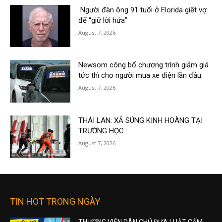
Người đàn ông 91 tuổi ở Florida giết vợ
để “giữ lời hứa”
August 7, 2026
Newsom công bố chương trình giảm giá
tức thì cho người mua xe điện lần đầu.
August 7, 2026
THÁI LAN: XẢ SÚNG KINH HOÀNG TẠI
TRƯỜNG HỌC
August 7, 2026
TIN HOT TRONG NGÀY
THƯỢNG VIỆN DÂN CHỦ ĐƯA LUẬT CẤM