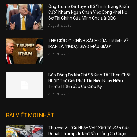
Ông Trump Đã Tuyên Bố “Tình Trạng Khẩn
Cấp” Nhằm Ngăn Chặn Việc Công Khai Hồ
Sơ Tài Chính Của Mình Cho Đài BBC
August 5, 2026
THẾ GIỚI GỌI CHÍNH SÁCH CỦA TRUMP VỀ
IRAN LÀ “NGOẠI GIAO MẪU GIÁO”
August 5, 2026
Báo Động Đỏ Khi Chỉ Số Kinh Tế “Then Chốt
Nhất” Thế Giới Phát Tín Hiệu Nguy Hiểm
Trước Thềm bầu Cử Giữa Kỳ
August 5, 2026
BÀI VIẾT MỚI NHẤT
Thương Vụ “Cú Nhảy Vọt” X50 Tài Sản Của
Donald Trump Jr. Nhờ Nền Tảng Cá Cược