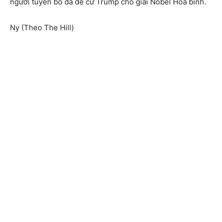
người tuyên bố đã đề cử Trump cho giải Nobel Hòa bình.
Ny (Theo The Hill)