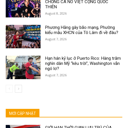
CHỐNG CA NÔ VIỆT CỘNG QUỐC
THIÊN
August 8, 2026
Phương Hằng gây bão mạng, Phường
kiểu mẫu XHCN của Tô Lâm đi về đâu?
August 7, 2026
Hạn hán kỷ lục ở Puerto Rico: Hàng trăm
nghìn dân Mỹ “kêu trời”, Washington vẫn
ngó lơ?
August 7, 2026
MỚI CẬP NHẬT
GIỚI HẠN THỜI GIAN LƯU TRÚ CỦA