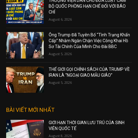
THƯỢNG VIỆN DÂN CHỦ ĐƯA LUẬT CẤM
BỘ QUỐC PHÒNG HẠN CHẾ ĐỐI VỚI BÁO
CHÍ
August 6, 2026
Ông Trump Đã Tuyên Bố “Tình Trạng Khẩn
Cấp” Nhằm Ngăn Chặn Việc Công Khai Hồ
Sơ Tài Chính Của Mình Cho Đài BBC
August 5, 2026
THẾ GIỚI GỌI CHÍNH SÁCH CỦA TRUMP VỀ
IRAN LÀ “NGOẠI GIAO MẪU GIÁO”
August 5, 2026
BÀI VIẾT MỚI NHẤT
GIỚI HẠN THỜI GIAN LƯU TRÚ CỦA SINH
VIÊN QUỐC TẾ
August 8, 2026