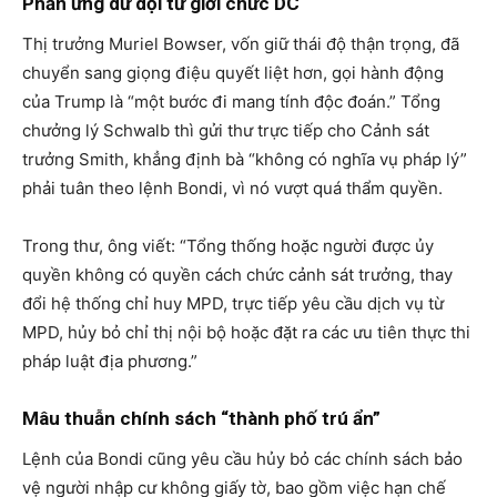
Phản ứng dữ dội từ giới chức DC
Thị trưởng Muriel Bowser, vốn giữ thái độ thận trọng, đã
chuyển sang giọng điệu quyết liệt hơn, gọi hành động
của Trump là “một bước đi mang tính độc đoán.” Tổng
chưởng lý Schwalb thì gửi thư trực tiếp cho Cảnh sát
trưởng Smith, khẳng định bà “không có nghĩa vụ pháp lý”
phải tuân theo lệnh Bondi, vì nó vượt quá thẩm quyền.
Trong thư, ông viết: “Tổng thống hoặc người được ủy
quyền không có quyền cách chức cảnh sát trưởng, thay
đổi hệ thống chỉ huy MPD, trực tiếp yêu cầu dịch vụ từ
MPD, hủy bỏ chỉ thị nội bộ hoặc đặt ra các ưu tiên thực thi
pháp luật địa phương.”
Mâu thuẫn chính sách “thành phố trú ẩn”
Lệnh của Bondi cũng yêu cầu hủy bỏ các chính sách bảo
vệ người nhập cư không giấy tờ, bao gồm việc hạn chế