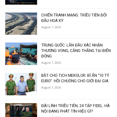
CHIẾN TRANH MẠNG: TRIỀU TIÊN ĐỐI
ĐẦU HOA KỲ
August 7, 2026
TRUNG QUỐC: LẦN ĐẦU XÁC NHẬN
THƯƠNG VONG, CĂNG THẲNG TẠI BIỂN
ĐÔNG
August 7, 2026
BẮT CHỦ TỊCH MEKOLOR: BÍ ẨN “10 TỶ
EURO”. HỒI CHUÔNG CHO GIỚI ĐẠI GIA
August 7, 2026
ĐÀI LÍNH TRIỀU TIÊN, 24 TẬP FIDEL: HÀ
NỘI ĐANG PHÁT TÍN HIỆU GÌ?