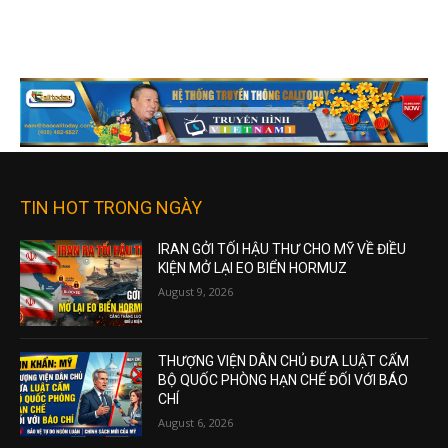
TIN HOT TRONG NGÀY
IRAN GỞI TỐI HẬU THƯ CHO MỸ VỀ ĐIỀU
KIỆN MỞ LẠI EO BIỂN HORMUZ
August 9, 2026
THƯỢNG VIỆN DÂN CHỦ ĐƯA LUẬT CẤM
BỘ QUỐC PHÒNG HẠN CHẾ ĐỐI VỚI BÁO
CHÍ
August 6, 2026