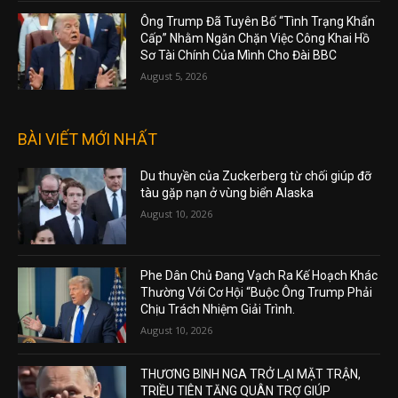
Ông Trump Đã Tuyên Bố “Tình Trạng Khẩn
Cấp” Nhằm Ngăn Chặn Việc Công Khai Hồ
Sơ Tài Chính Của Mình Cho Đài BBC
August 5, 2026
BÀI VIẾT MỚI NHẤT
Du thuyền của Zuckerberg từ chối giúp đỡ
tàu gặp nạn ở vùng biển Alaska
August 10, 2026
Phe Dân Chủ Đang Vạch Ra Kế Hoạch Khác
Thường Với Cơ Hội “Buộc Ông Trump Phải
Chịu Trách Nhiệm Giải Trình.
August 10, 2026
THƯƠNG BINH NGA TRỞ LẠI MẶT TRẬN,
TRIỀU TIÊN TĂNG QUÂN TRỢ GIÚP