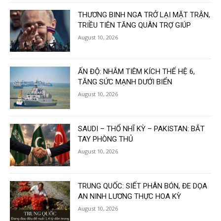
THƯƠNG BINH NGA TRỞ LẠI MẶT TRẬN,
TRIỀU TIÊN TĂNG QUÂN TRỢ GIÚP
August 10, 2026
ẤN ĐỘ: NHẮM TIÊM KÍCH THẾ HỆ 6,
TĂNG SỨC MẠNH DƯỚI BIỂN
August 10, 2026
SAUDI – THỔ NHĨ KỲ – PAKISTAN: BẮT
TAY PHÒNG THỦ
August 10, 2026
TRUNG QUỐC: SIẾT PHÂN BÓN, ĐE DỌA
AN NINH LƯƠNG THỰC HOA KỲ
August 10, 2026