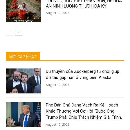
TRUNG QUỐC: SIẾT PHÂN BÓN, ĐE DỌA
AN NINH LƯƠNG THỰC HOA KỲ
August 10, 2026
MỚI CẬP NHẬT
Du thuyền của Zuckerberg từ chối giúp
đỡ tàu gặp nạn ở vùng biển Alaska
August 10, 2026
Phe Dân Chủ Đang Vạch Ra Kế Hoạch
Khác Thường Với Cơ Hội “Buộc Ông
Trump Phải Chịu Trách Nhiệm Giải Trình.
August 10, 2026