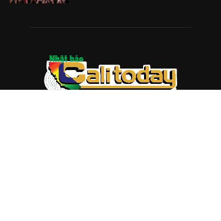
ABOUT US
Trang web
baocalitoday.com
là sản phẩm của Hệ Thống
Truyền Thông Cali Today
Tòa soạn: 1310 Tully Road #109, San Jose, CA 95122
Tel: (408) 482-6527
Contact us:
nam@baocalitoday.com