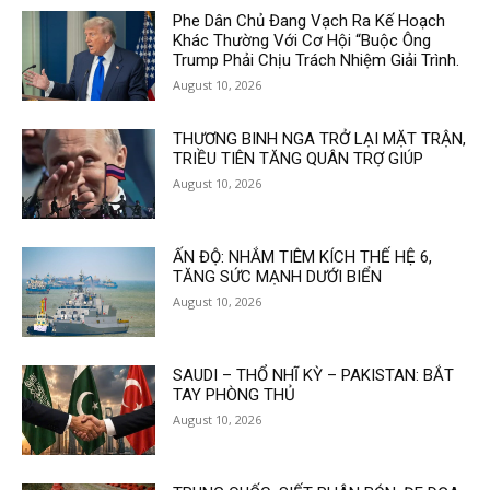
Phe Dân Chủ Đang Vạch Ra Kế Hoạch
Khác Thường Với Cơ Hội “Buộc Ông
Trump Phải Chịu Trách Nhiệm Giải Trình.
August 10, 2026
THƯƠNG BINH NGA TRỞ LẠI MẶT TRẬN,
TRIỀU TIÊN TĂNG QUÂN TRỢ GIÚP
August 10, 2026
ẤN ĐỘ: NHẮM TIÊM KÍCH THẾ HỆ 6,
TĂNG SỨC MẠNH DƯỚI BIỂN
August 10, 2026
SAUDI – THỔ NHĨ KỲ – PAKISTAN: BẮT
TAY PHÒNG THỦ
August 10, 2026