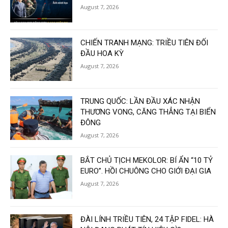
August 7, 2026
CHIẾN TRANH MẠNG: TRIỀU TIÊN ĐỐI
ĐẦU HOA KỲ
August 7, 2026
TRUNG QUỐC: LẦN ĐẦU XÁC NHẬN
THƯƠNG VONG, CĂNG THẲNG TẠI BIỂN
ĐÔNG
August 7, 2026
BẮT CHỦ TỊCH MEKOLOR: BÍ ẨN “10 TỶ
EURO”. HỒI CHUÔNG CHO GIỚI ĐẠI GIA
August 7, 2026
ĐÀI LÍNH TRIỀU TIÊN, 24 TẬP FIDEL: HÀ