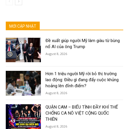
MỚI CẬP NHẬT
Đề xuất giúp người Mỹ làm giàu từ bùng
nổ AI của ông Trump
August 8, 2026
Hơn 1 triệu người Mỹ rời bỏ thị trường
lao động: Điều gì đang đẩy cuộc khủng
hoảng lên đỉnh điểm?
August 8, 2026
QUẬN CAM – BIỂU TÌNH ĐẦY KHÍ THẾ
CHỐNG CA NÔ VIỆT CỘNG QUỐC
THIÊN
August 8, 2026