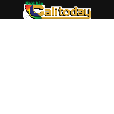
ABOUT US
Trang web
baocalitoday.com
là sản phẩm của Hệ Thống
Truyền Thông Cali Today
Tòa soạn: 1310 Tully Road #109, San Jose, CA 95122
Tel: (408) 482-6527
Contact us:
nam@baocalitoday.com
FOLLOW US