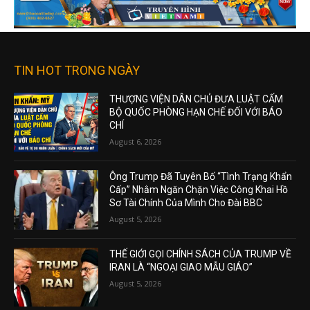
TIN HOT TRONG NGÀY
THƯỢNG VIỆN DÂN CHỦ ĐƯA LUẬT CẤM
BỘ QUỐC PHÒNG HẠN CHẾ ĐỐI VỚI BÁO
CHÍ
August 6, 2026
Ông Trump Đã Tuyên Bố “Tình Trạng Khẩn
Cấp” Nhằm Ngăn Chặn Việc Công Khai Hồ
Sơ Tài Chính Của Mình Cho Đài BBC
August 5, 2026
THẾ GIỚI GỌI CHÍNH SÁCH CỦA TRUMP VỀ
IRAN LÀ “NGOẠI GIAO MẪU GIÁO”
August 5, 2026