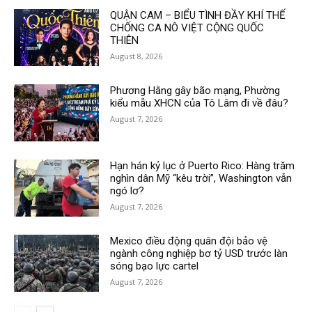
QUẬN CAM – BIỂU TÌNH ĐẦY KHÍ THẾ
CHỐNG CA NÔ VIỆT CỘNG QUỐC
THIÊN
August 8, 2026
Phương Hằng gây bão mạng, Phường
kiểu mẫu XHCN của Tô Lâm đi về đâu?
August 7, 2026
Hạn hán kỷ lục ở Puerto Rico: Hàng trăm
nghìn dân Mỹ “kêu trời”, Washington vẫn
ngó lơ?
August 7, 2026
Mexico điều động quân đội bảo vệ
ngành công nghiệp bơ tỷ USD trước làn
sóng bạo lực cartel
August 7, 2026