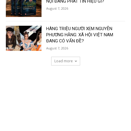
NỘI ĐANG PHÁT TÍN HIỆU GÌ?
August 7, 2026
HÀNG TRIỆU NGƯỜI XEM NGUYỄN
PHƯƠNG HẰNG: XÃ HỘI VIỆT NAM
ĐANG CÓ VẤN ĐỀ?
August 7, 2026
Load more