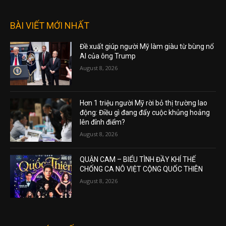
BÀI VIẾT MỚI NHẤT
Đề xuất giúp người Mỹ làm giàu từ bùng nổ
AI của ông Trump
August 8, 2026
Hơn 1 triệu người Mỹ rời bỏ thị trường lao
động: Điều gì đang đẩy cuộc khủng hoảng
lên đỉnh điểm?
August 8, 2026
QUẬN CAM – BIỂU TÌNH ĐẦY KHÍ THẾ
CHỐNG CA NÔ VIỆT CỘNG QUỐC THIÊN
August 8, 2026