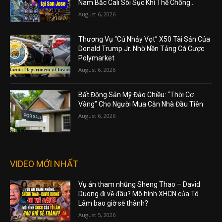
Nam Bắc Cali Sôi Sục Khí Thế Chống...
August 6, 2026
Thương Vụ “Cú Nhảy Vọt” X50 Tài Sản Của
Donald Trump Jr. Nhờ Nền Tảng Cá Cược
Polymarket
August 6, 2026
Bất Động Sản Mỹ Đảo Chiều: “Thời Cơ
Vàng” Cho Người Mua Căn Nhà Đầu Tiên
August 6, 2026
VIDEO MỚI NHẤT
Vụ án tham nhũng Sheng Thao – David
Duong đi về đâu? Mô hình XHCN của Tô
Lâm bao giờ sẽ thành?
August 5, 2026