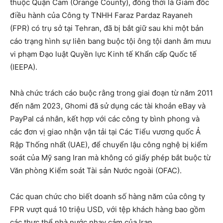
thuộc Quận Cam (Orange County), đồng thời là Giám đốc
điều hành của Công ty TNHH Faraz Pardaz Rayaneh
(FPR) có trụ sở tại Tehran, đã bị bắt giữ sau khi một bản
cáo trạng hình sự liên bang buộc tội ông tội danh âm mưu
vi phạm Đạo luật Quyền lực Kinh tế Khẩn cấp Quốc tế
(IEEPA).
Nhà chức trách cáo buộc rằng trong giai đoạn từ năm 2011
đến năm 2023, Ghomi đã sử dụng các tài khoản eBay và
PayPal cá nhân, kết hợp với các công ty bình phong và
các đơn vị giao nhận vận tải tại Các Tiểu vương quốc Ả
Rập Thống nhất (UAE), để chuyển lậu công nghệ bị kiểm
soát của Mỹ sang Iran mà không có giấy phép bắt buộc từ
Văn phòng Kiểm soát Tài sản Nước ngoài (OFAC).
Các quan chức cho biết doanh số hàng năm của công ty
FPR vượt quá 10 triệu USD, với tệp khách hàng bao gồm
các thực thể nhà nước nhạy cảm của Iran.