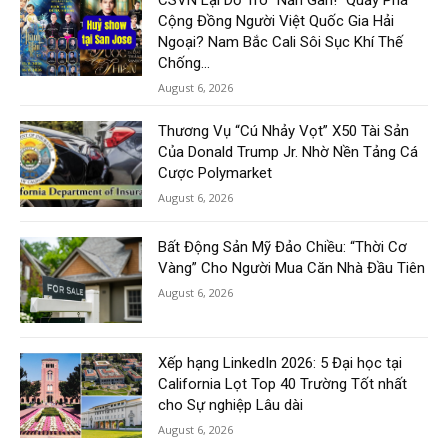
CSVN Lại Dở Trò “Nắn Gân!” Quấy Phá
Cộng Đồng Người Việt Quốc Gia Hải
Ngoại? Nam Bắc Cali Sôi Sục Khí Thế
Chống...
August 6, 2026
Thương Vụ “Cú Nhảy Vọt” X50 Tài Sản
Của Donald Trump Jr. Nhờ Nền Tảng Cá
Cược Polymarket
August 6, 2026
Bất Động Sản Mỹ Đảo Chiều: “Thời Cơ
Vàng” Cho Người Mua Căn Nhà Đầu Tiên
August 6, 2026
Xếp hạng LinkedIn 2026: 5 Đại học tại
California Lọt Top 40 Trường Tốt nhất
cho Sự nghiệp Lâu dài
August 6, 2026