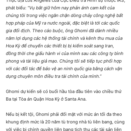
Thực địa Los Angeles của Cục Điều tra Hình sự thuộc IRS,
phát biểu:
“Vụ bắt giữ hôm nay phản ánh cam kết của
chúng tôi trong việc ngăn chặn dòng chảy công nghệ bất
hợp pháp của Mỹ ra nước ngoài, đặc biệt là tới các quốc
gia đối địch. Theo cáo buộc, ông Ghomi đã dành nhiều
năm lợi dụng các hệ thống tài chính và kênh thu mua của
Hoa Kỳ để chuyển các thiết bị bị kiểm soát sang Iran,
đồng thời che giấu hành vi của mình sau các công ty bình
phong và tài liệu giả mạo. Chúng tôi sẽ tiếp tục phối hợp
với các đối tác để bảo vệ an ninh quốc gia bằng cách vận
dụng chuyên môn điều tra tài chính của mình.”
Ghomi dự kiến sẽ có buổi hầu tòa đầu tiên vào chiều thứ
Ba tại Tòa án Quận Hoa Kỳ ở Santa Ana.
Nếu bị kết tội, Ghomi phải đối mặt với mức án tối đa theo
khung định mức là 20 năm tù trong nhà tù liên bang, cùng
với việc bị chính quyền liên bang tịch thu các tài sản liên