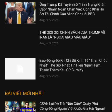
Ông Trump Đã Tuyên Bố “Tình Trạng Khẩn
Cấp” Nhằm Ngăn Chặn Việc Công Khai Hồ
Sơ Tài Chính Của Mình Cho Đài BBC
August 5, 2026
THẾ GIỚI GỌI CHÍNH SÁCH CỦA TRUMP VỀ
IRAN LÀ “NGOẠI GIAO MẪU GIÁO”
August 5, 2026
Báo Động Đỏ Khi Chỉ Số Kinh Tế “Then Chốt
Nhất” Thế Giới Phát Tín Hiệu Nguy Hiểm
Trước Thềm bầu Cử Giữa Kỳ
August 5, 2026
BÀI VIẾT MỚI NHẤT
CSVN Lại Dở Trò “Nắn Gân!” Quấy Phá
Cộng Đồng Người Việt Quốc Gia Hải Ngoại?