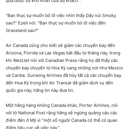
qua được sự khó khăn của du khách”.
“Bạn thực sự muốn bỏ lỡ việc nhìn thấy Dãy núi Smoky
sao?” Ezell nói. “Bạn thực sự muốn bỏ lỡ việc đến
Graceland sao?”
Air Canada cũng cho biết sẽ giảm các chuyến bay đến
Arizona, Florida và Las Vegas bắt đầu từ tháng này, trong
khi WestJet nói với Canadian Press rằng họ đã thấy các
chuyến bay chuyển từ Hoa Kỳ sang những nơi như Mexico
và Caribe. Sunwing Airlines đã hủy tất cả các chuyến bay
đến Hoa Kỳ trong khi Air Transat đã giảm dịch vụ đến
quốc gia này, hãng tin này đưa tin.
Một hãng hàng không Canada khác, Porter Airlines, nói
với tờ National Post rằng hãng sẽ ngừng quảng cáo các
điểm đến ở Mỹ vì “một số người Canada có thể có quan
điểm tiêu cực về việc này”.