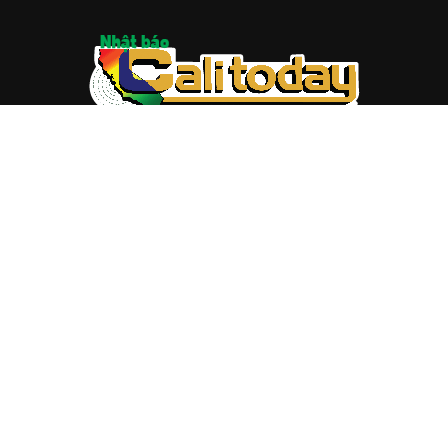
ABOUT US
Trang web
baocalitoday.com
là sản phẩm của Hệ Thống
Truyền Thông Cali Today
Tòa soạn: 1310 Tully Road #109, San Jose, CA 95122
Tel: (408) 482-6527
Contact us:
nam@baocalitoday.com