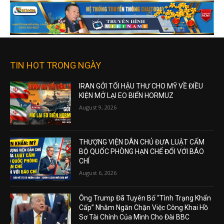
TIN HOT TRONG NGÀY
IRAN GỞI TỐI HẬU THƯ CHO MỸ VỀ ĐIỀU
KIỆN MỞ LẠI EO BIỂN HORMUZ
August 9, 2026
THƯỢNG VIỆN DÂN CHỦ ĐƯA LUẬT CẤM
BỘ QUỐC PHÒNG HẠN CHẾ ĐỐI VỚI BÁO
CHÍ
August 6, 2026
Ông Trump Đã Tuyên Bố “Tình Trạng Khẩn
Cấp” Nhằm Ngăn Chặn Việc Công Khai Hồ
Sơ Tài Chính Của Mình Cho Đài BBC