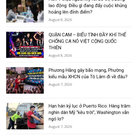
lao động: Điều gì đang đẩy cuộc khủng
hoảng lên đỉnh điểm?
August 8, 2026
QUẬN CAM – BIỂU TÌNH ĐẦY KHÍ THẾ
CHỐNG CA NÔ VIỆT CỘNG QUỐC
THIÊN
August 8, 2026
Phương Hằng gây bão mạng, Phường
kiểu mẫu XHCN của Tô Lâm đi về đâu?
August 7, 2026
Hạn hán kỷ lục ở Puerto Rico: Hàng trăm
nghìn dân Mỹ “kêu trời”, Washington vẫn
ngó lơ?
August 7, 2026