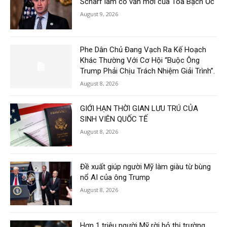
Scharf làm cố vấn mới của Tòa Bạch Ốc
August 9, 2026
Phe Dân Chủ Đang Vạch Ra Kế Hoạch
Khác Thường Với Cơ Hội “Buộc Ông
Trump Phải Chịu Trách Nhiệm Giải Trình”.
August 8, 2026
GIỚI HẠN THỜI GIAN LƯU TRÚ CỦA
SINH VIÊN QUỐC TẾ
August 8, 2026
Đề xuất giúp người Mỹ làm giàu từ bùng
nổ AI của ông Trump
August 8, 2026
Hơn 1 triệu người Mỹ rời bỏ thị trường