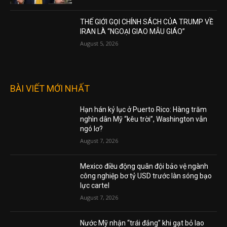
THẾ GIỚI GỌI CHÍNH SÁCH CỦA TRUMP VỀ
IRAN LÀ “NGOẠI GIAO MẪU GIÁO”
August 5, 2026
BÀI VIẾT MỚI NHẤT
Hạn hán kỷ lục ở Puerto Rico: Hàng trăm
nghìn dân Mỹ “kêu trời”, Washington vẫn
ngó lơ?
August 7, 2026
Mexico điều động quân đội bảo vệ ngành
công nghiệp bơ tỷ USD trước làn sóng bạo
lực cartel
August 7, 2026
Nước Mỹ nhận “trái đắng” khi gạt bỏ lao