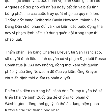
quân Lục chiến và 4.000 quân Vệ binh Quốc gia tới Los
Angeles để đối phó với nhiều ngày bất ổn và biểu tình
bùng phát sau các cuộc truy quét nhập cư quy mô lớn.
Thống đốc bang California Gavin Newsom, thành viên
Đảng Dân chủ, phản đối và khởi kiện, cáo buộc động thái
này vi phạm lệnh cấm sử dụng quân đội trong thực thi
pháp luật.
Thẩm phán liên bang Charles Breyer, tại San Francisco,
sẽ quyết định liệu chính quyền có vi phạm Đạo luật Posse
Comitatus (PCA) hay không, đồng thời xem xét quyền
pháp lý của ông Newsom để đưa vụ kiện. Ông Breyer
chưa ấn định thời điểm ra phán quyết.
Phiên tòa diễn ra trong bối cảnh ông Trump tuyên bố sẽ
triển khai Vệ binh Quốc gia để chống tội phạm ở
Washington, đồng thời gợi ý có thể áp dụng biện pháp
tương tự tại các thành phố khác.