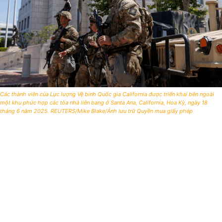
Các thành viên của Lực lượng Vệ binh Quốc gia California được triển khai bên ngoài
một khu phức hợp các tòa nhà liên bang ở Santa Ana, California, Hoa Kỳ, ngày 18
tháng 6 năm 2025. REUTERS/Mike Blake/Ảnh lưu trữ Quyền mua giấy phép