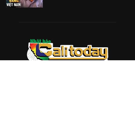
ABOUT US
Trang web
baocalitoday.com
là sản phẩm của Hệ Thống
Truyền Thông Cali Today
Tòa soạn: 1310 Tully Road #109, San Jose, CA 95122
Tel: (408) 482-6527