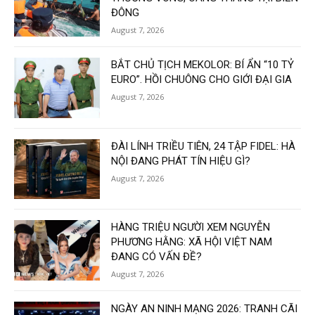
ĐÔNG
August 7, 2026
BẮT CHỦ TỊCH MEKOLOR: BÍ ẨN “10 TỶ
EURO”. HỒI CHUÔNG CHO GIỚI ĐẠI GIA
August 7, 2026
ĐÀI LÍNH TRIỀU TIÊN, 24 TẬP FIDEL: HÀ
NỘI ĐANG PHÁT TÍN HIỆU GÌ?
August 7, 2026
HÀNG TRIỆU NGƯỜI XEM NGUYỄN
PHƯƠNG HẰNG: XÃ HỘI VIỆT NAM
ĐANG CÓ VẤN ĐỀ?
August 7, 2026
NGÀY AN NINH MẠNG 2026: TRANH CÃI