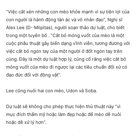
“Việc cắt xén những con mèo khỏe mạnh vì sự tiện lợi của
con người là hành động tàn ác và vô nhân đạo”, Nghị sĩ
Alex Lee (D- Milpitas), người soạn thảo dự luật, cho biết
trong một tuyên bố . “Cắt bỏ móng vuốt của mèo là một
cuộc phẫu thuật gây biến dạng vĩnh viễn, tương đương với
việc cắt bỏ ngón tay của một người ở đốt ngón tay trên
cùng. Đây là một dự luật hợp lý, củng cố rằng việc cắt bỏ
móng vuốt của mèo đi ngược lại các tiêu chuẩn đối xử có
đạo đức đối với động vật”.
Lee cũng nuôi hai con mèo, Udon và Soba.
Dự luật sẽ không cho phép thực hiện thủ thuật này “vì
mục đích thẩm mỹ hoặc làm đẹp hoặc để mèo dễ nuôi
hoặc dễ xử lý hơn”.