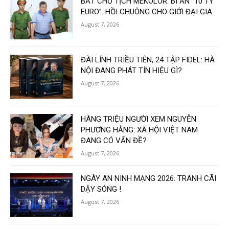
BẮT CHỦ TỊCH MEKOLOR: BÍ ẨN “10 TỶ
EURO”. HỒI CHUÔNG CHO GIỚI ĐẠI GIA
August 7, 2026
ĐÀI LÍNH TRIỀU TIÊN, 24 TẬP FIDEL: HÀ
NỘI ĐANG PHÁT TÍN HIỆU GÌ?
August 7, 2026
HÀNG TRIỆU NGƯỜI XEM NGUYỄN
PHƯƠNG HẰNG: XÃ HỘI VIỆT NAM
ĐANG CÓ VẤN ĐỀ?
August 7, 2026
NGÀY AN NINH MẠNG 2026: TRANH CÃI
DẬY SÓNG !
August 7, 2026