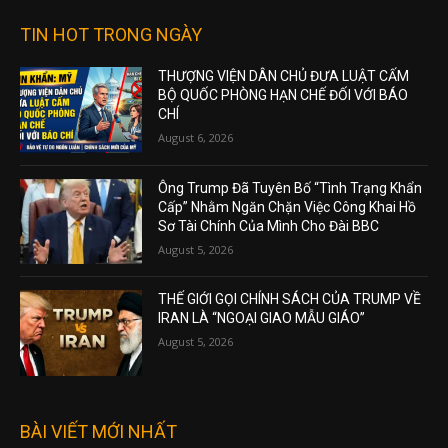
TIN HOT TRONG NGÀY
THƯỢNG VIỆN DÂN CHỦ ĐƯA LUẬT CẤM
BỘ QUỐC PHÒNG HẠN CHẾ ĐỐI VỚI BÁO
CHÍ
August 6, 2026
Ông Trump Đã Tuyên Bố “Tình Trạng Khẩn
Cấp” Nhằm Ngăn Chặn Việc Công Khai Hồ
Sơ Tài Chính Của Mình Cho Đài BBC
August 5, 2026
THẾ GIỚI GỌI CHÍNH SÁCH CỦA TRUMP VỀ
IRAN LÀ “NGOẠI GIAO MẪU GIÁO”
August 5, 2026
BÀI VIẾT MỚI NHẤT