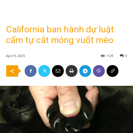
California ban hành dự luật
cấm tự cắt móng vuốt mèo
April 9, 2025
1129
0