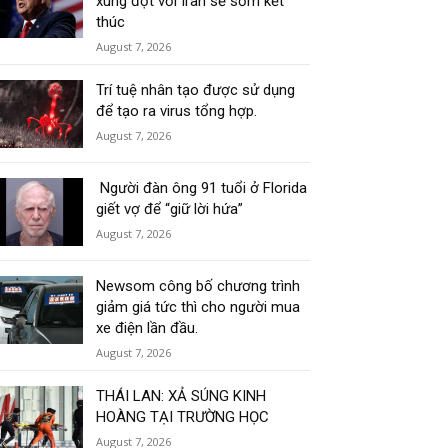
xung đột với Iran sẽ sớm kết
thúc
August 7, 2026
Trí tuệ nhân tạo được sử dụng
để tạo ra virus tổng hợp.
August 7, 2026
Người đàn ông 91 tuổi ở Florida
giết vợ để “giữ lời hứa”
August 7, 2026
Newsom công bố chương trình
giảm giá tức thì cho người mua
xe điện lần đầu.
August 7, 2026
THÁI LAN: XẢ SÚNG KINH
HOÀNG TẠI TRƯỜNG HỌC
August 7, 2026