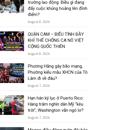
trường lao động: Điều gì đang
đẩy cuộc khủng hoảng lên đỉnh
điểm?
August 8, 2026
QUẬN CAM – BIỂU TÌNH ĐẦY
KHÍ THẾ CHỐNG CA NÔ VIỆT
CỘNG QUỐC THIÊN
August 8, 2026
Phương Hằng gây bão mạng,
Phường kiểu mẫu XHCN của Tô
Lâm đi về đâu?
August 7, 2026
Hạn hán kỷ lục ở Puerto Rico:
Hàng trăm nghìn dân Mỹ “kêu
trời”, Washington vẫn ngó lơ?
August 7, 2026