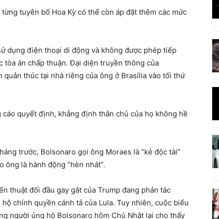
 từng tuyên bố Hoa Kỳ có thể còn áp đặt thêm các mức
ử dụng điện thoại di động và không được phép tiếp
c tòa án chấp thuận. Đại diện truyền thông của
 quản thúc tại nhà riêng của ông ở Brasília vào tối thứ
g cáo quyết định, khẳng định thân chủ của họ không hề
háng trước, Bolsonaro gọi ông Moraes là “kẻ độc tài”
o ông là hành động “hèn nhát”.
ến thuật đối đầu gay gắt của Trump đang phản tác
g hộ chính quyền cánh tả của Lula. Tuy nhiên, cuộc biểu
ững người ủng hộ Bolsonaro hôm Chủ Nhật lại cho thấy