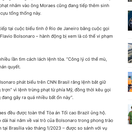
 phạt nhắm vào ông Moraes cũng đang tiếp thêm sinh
 cựu tổng thống này.
iếp tại cuộc biểu tình ở Rio de Janeiro bằng cuộc gọi
ĩ Flavio Bolsonaro – hành động bị xem là có thể vi phạm
ều lần tìm cách lách lệnh tòa. “Công lý có thể mù,
hán quyết.
sonaro phát biểu trên CNN Brasil rằng lệnh bắt giữ
 trợn” vì lệnh trừng phạt từ phía Mỹ, đồng thời kêu gọi
 đang gây ra quá nhiều bất ổn này”.
es đều được toàn thể Tòa án Tối cao Brazil ủng hộ.
o dài hai năm về vai trò của Bolsonaro trong phong trào
 tại Brasília vào tháng 1/2023 – được so sánh với vụ