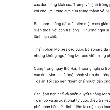
các đòn công kích của Trump và lệnh trừng
khí cho lực lượng cực hữu trung thành với vị
Bolsonaro cũng đã xuất hiện một cách gián t
điện thoại với con trai ông – Thượng nghị s
lệnh hạn chế.
Thẩm phán Moraes cáo buộc Bolsonaro đã nhi
nhưng không ngu,” ông Moraes viết trong p
Cũng trong ngày thứ Hai, Thượng nghị sĩ Bol
của ông Moraes là “một hành vi trả thù trắng
Tòa án Tối cao nên “kiềm chế người đàn ông
Các lệnh hạn chế và phán quyết từ ông Mora
Toàn bộ vụ án xuất phát từ cuộc điều tra ké
phủ nhận bầu cử, đỉnh điểm là cuộc bạo loạn