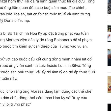
razil hôm thứ Hai đã ra lệnh quản thúc tại gia cựu Tổng
 xử ông liên quan đến cáo buộc âm mưu đảo chính.
rắn của Tòa án, bất chấp các mức thuế và lệnh trừng
 Kỳ Donald Trump.
bị Bộ Tài chính Hoa Kỳ áp đặt trừng phạt vào tuần
 Ông Moraes viện dẫn lý do rằng Bolsonaro đã vi phạm
cáo buộc tìm kiếm sự can thiệp của Trump vào vụ án.
 xử với cáo buộc cấu kết cùng đồng minh nhằm lật đổ
rước ứng viên cánh tả Luiz Inácio Lula da Silva. Tổng
“cuộc săn phù thủy” và lấy đó làm lý do để áp thuế 50%
ư tuần này.
húc, cho rằng ông Moraes đang lạm dụng các thể chế
ền dân chủ, đồng thời cảnh báo Hoa Kỳ sẽ “truy cứu
 vi bị trừng phạt.”