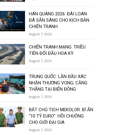
HÁN QUANG 2026: ĐÀI LOAN
ĐÃ SẴN SÀNG CHO KỊCH BẢN
CHIẾN TRANH
August 7, 2026
CHIẾN TRANH MẠNG: TRIỀU
TIÊN ĐỐI ĐẦU HOA KỲ
August 7, 2026
TRUNG QUỐC: LẦN ĐẦU XÁC
NHẬN THƯƠNG VONG, CĂNG
THẲNG TẠI BIỂN ĐÔNG
August 7, 2026
BẮT CHỦ TỊCH MEKOLOR: BÍ ẨN
“10 TỶ EURO”. HỒI CHUÔNG
CHO GIỚI ĐẠI GIA
August 7, 2026