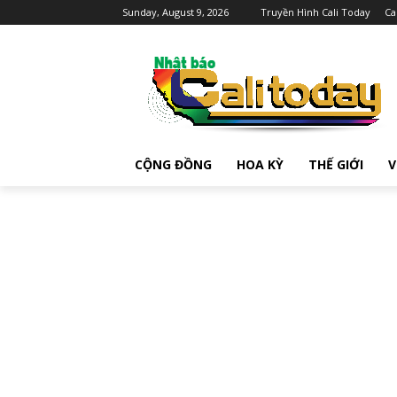
Sunday, August 9, 2026
Truyền Hình Cali Today
Ca
CỘNG ĐỒNG
HOA KỲ
THẾ GIỚI
V