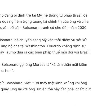
p đang bị đình trệ tại Mỹ, hệ thống tư pháp Brazil đã
 dọa nghiêm trọng tương lai chính trị của ông và chia
 tuyên bố cấm Bolsonaro tranh cử cho đến năm 2030.
lsonaro, đã chuyển sang Mỹ vào thời điểm vụ xét xử
 ủng hộ cha tại Washington. Eduardo khẳng định sự
ẩy Trump đưa ra các biện pháp thuế mới đối với Brazil.
u Bolsonaro gọi ông Moraes là “kẻ tâm thần mất kiểm
 xa hơn”.
ửi Bolsonaro, viết: “Tôi thấy thật kinh khủng khi ông
 quay lưng lại với ông. Phiên tòa này cần phải chấm dứt