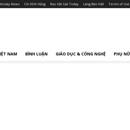
litoday News
Cõi Vĩnh Hằng
Rao Vặt Cali Today
Làng Báo Việt
Terms of Use
IỆT NAM
BÌNH LUẬN
GIÁO DỤC & CÔNG NGHỆ
PHỤ N