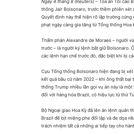
Ngày 4 tháng 8 (Reuters)
– Tòa án Tối cao B
thống Jair Bolsonaro, trước thềm phiên xét
Quyết định này thể hiện rõ lập trường cứng 
phạt ngày càng gia tăng từ Tổng thống Hoa
Thẩm phán Alexandre de Moraes – người vừa 
trước – là người ký lệnh bắt giữ Bolsonaro.
các lệnh hạn chế trước đó, đặc biệt khi bị 
Cựu Tổng thống Bolsonaro hiện đang bị xét
kết quả bầu cử năm 2022 – khi ông thất bại t
thống Trump nhiều lần gọi vụ án này là một 
đối với hàng hóa Brazil, có hiệu lực từ thứ T
Bộ Ngoại giao Hoa Kỳ đã lên án lệnh quản t
Brazil để bịt miệng phe đối lập và đe dọa n
trách nhiệm tất cả những ai tiếp tay cho hành