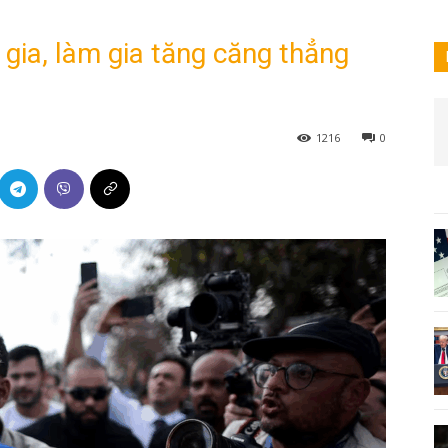
 gia, làm gia tăng căng thẳng
1216
0