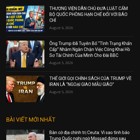
TIN HOT TRONG NGÀY
THƯỢNG VIỆN DÂN CHỦ ĐƯA LUẬT CẤM
BỘ QUỐC PHÒNG HẠN CHẾ ĐỐI VỚI BÁO
CHÍ
August 6, 2026
Ông Trump Đã Tuyên Bố “Tình Trạng Khẩn
Cấp” Nhằm Ngăn Chặn Việc Công Khai Hồ
Sơ Tài Chính Của Mình Cho Đài BBC
August 5, 2026
THẾ GIỚI GỌI CHÍNH SÁCH CỦA TRUMP VỀ
IRAN LÀ “NGOẠI GIAO MẪU GIÁO”
August 5, 2026
BÀI VIẾT MỚI NHẤT