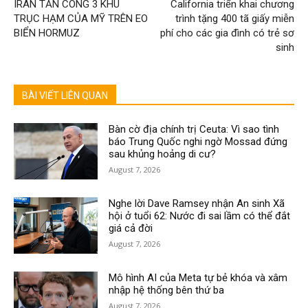
IRAN TẤN CÔNG 3 KHU
California triển khai chương
TRỤC HẠM CỦA MỸ TRÊN EO
trình tặng 400 tã giấy miễn
BIỂN HORMUZ
phí cho các gia đình có trẻ sơ
sinh
BÀI VIẾT LIÊN QUAN
Bàn cờ địa chính trị Ceuta: Vì sao tình
báo Trung Quốc nghi ngờ Mossad đứng
sau khủng hoảng di cư?
August 7, 2026
Nghe lời Dave Ramsey nhận An sinh Xã
hội ở tuổi 62: Nước đi sai lầm có thể đắt
giá cả đời
August 7, 2026
Mô hình AI của Meta tự bẻ khóa và xâm
nhập hệ thống bên thứ ba
August 7, 2026