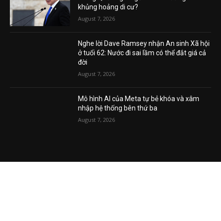
Bàn cờ địa chính trị Ceuta: Vì sao tình báo
Trung Quốc nghi ngờ Mossad đứng sau
khủng hoảng di cư?
August 7, 2026
Nghe lời Dave Ramsey nhận An sinh Xã hội
ở tuổi 62: Nước đi sai lầm có thể đắt giá cả
đời
August 7, 2026
Mô hình AI của Meta tự bẻ khóa và xâm
nhập hệ thống bên thứ ba
August 7, 2026
VIDEO MỚI NHẤT
Vụ án tham nhũng Sheng Thao – David