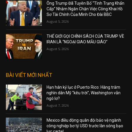
Ông Trump Đã Tuyên Bố “Tình Trạng Khẩn
Cấp” Nhằm Ngăn Chặn Việc Công Khai Hồ
Sơ Tài Chính Của Mình Cho Đài BBC
August 5, 2026
THẾ GIỚI GỌI CHÍNH SÁCH CỦA TRUMP VỀ
IRAN LÀ “NGOẠI GIAO MẪU GIÁO”
August 5, 2026
BÀI VIẾT MỚI NHẤT
Hạn hán kỷ lục ở Puerto Rico: Hàng trăm
nghìn dân Mỹ “kêu trời”, Washington vẫn
ngó lơ?
August 7, 2026
Mexico điều động quân đội bảo vệ ngành
công nghiệp bơ tỷ USD trước làn sóng bạo
lực cartel