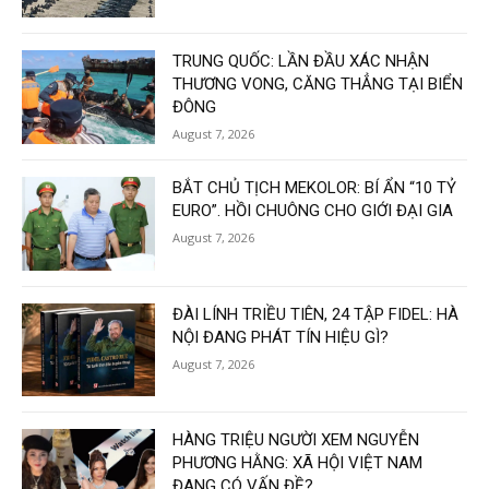
TRUNG QUỐC: LẦN ĐẦU XÁC NHẬN
THƯƠNG VONG, CĂNG THẲNG TẠI BIỂN
ĐÔNG
August 7, 2026
BẮT CHỦ TỊCH MEKOLOR: BÍ ẨN “10 TỶ
EURO”. HỒI CHUÔNG CHO GIỚI ĐẠI GIA
August 7, 2026
ĐÀI LÍNH TRIỀU TIÊN, 24 TẬP FIDEL: HÀ
NỘI ĐANG PHÁT TÍN HIỆU GÌ?
August 7, 2026
HÀNG TRIỆU NGƯỜI XEM NGUYỄN
PHƯƠNG HẰNG: XÃ HỘI VIỆT NAM
ĐANG CÓ VẤN ĐỀ?