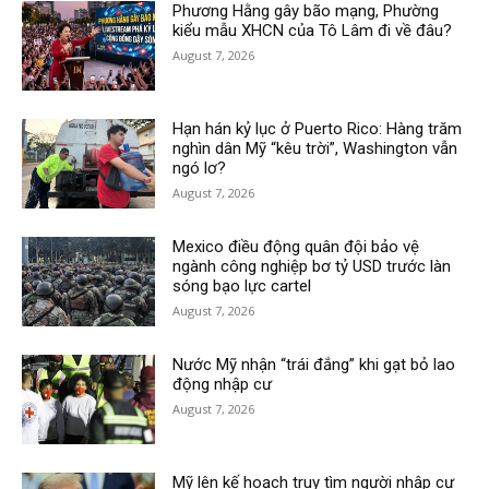
Phương Hằng gây bão mạng, Phường
kiểu mẫu XHCN của Tô Lâm đi về đâu?
August 7, 2026
Hạn hán kỷ lục ở Puerto Rico: Hàng trăm
nghìn dân Mỹ “kêu trời”, Washington vẫn
ngó lơ?
August 7, 2026
Mexico điều động quân đội bảo vệ
ngành công nghiệp bơ tỷ USD trước làn
sóng bạo lực cartel
August 7, 2026
Nước Mỹ nhận “trái đắng” khi gạt bỏ lao
động nhập cư
August 7, 2026
Mỹ lên kế hoạch truy tìm người nhập cư