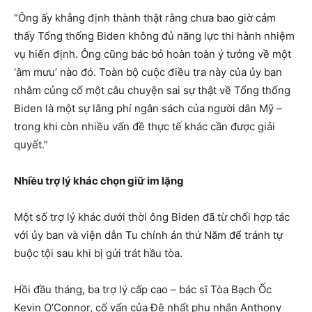
“Ông ấy khẳng định thành thật rằng chưa bao giờ cảm
thấy Tổng thống Biden không đủ năng lực thi hành nhiệm
vụ hiến định. Ông cũng bác bỏ hoàn toàn ý tưởng về một
‘âm mưu’ nào đó. Toàn bộ cuộc điều tra này của ủy ban
nhằm củng cố một câu chuyện sai sự thật về Tổng thống
Biden là một sự lãng phí ngân sách của người dân Mỹ –
trong khi còn nhiều vấn đề thực tế khác cần được giải
quyết.”
Nhiều trợ lý khác chọn giữ im lặng
Một số trợ lý khác dưới thời ông Biden đã từ chối hợp tác
với ủy ban và viện dẫn Tu chính án thứ Năm để tránh tự
buộc tội sau khi bị gửi trát hầu tòa.
Hồi đầu tháng, ba trợ lý cấp cao – bác sĩ Tòa Bạch Ốc
Kevin O’Connor, cố vấn của Đệ nhất phu nhân Anthony