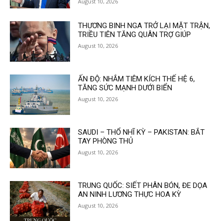
August 10, 2026
THƯƠNG BINH NGA TRỞ LẠI MẶT TRẬN,
TRIỀU TIÊN TĂNG QUÂN TRỢ GIÚP
August 10, 2026
ẤN ĐỘ: NHẮM TIÊM KÍCH THẾ HỆ 6,
TĂNG SỨC MẠNH DƯỚI BIỂN
August 10, 2026
SAUDI – THỔ NHĨ KỲ – PAKISTAN: BẮT
TAY PHÒNG THỦ
August 10, 2026
TRUNG QUỐC: SIẾT PHÂN BÓN, ĐE DỌA
AN NINH LƯƠNG THỰC HOA KỲ
August 10, 2026