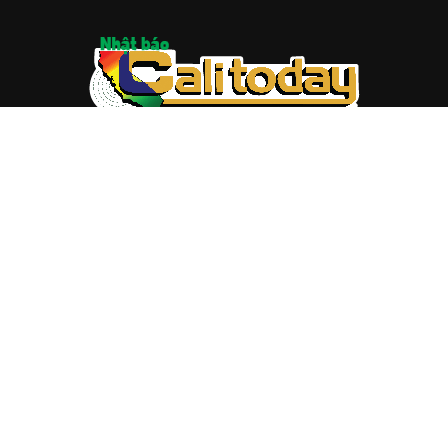
ABOUT US
Trang web
baocalitoday.com
là sản phẩm của Hệ Thống
Truyền Thông Cali Today
Tòa soạn: 1310 Tully Road #109, San Jose, CA 95122
Tel: (408) 482-6527
Contact us:
nam@baocalitoday.com