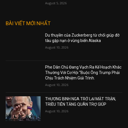
August 5, 2026
BÀI VIẾT MỚI NHẤT
Du thuyền của Zuckerberg từ chối giúp đỡ
tàu gặp nạn ở vùng biển Alaska
August 10, 2026
Phe Dân Chủ Đang Vạch Ra Kế Hoạch Khác
Thường Với Cơ Hội “Buộc Ông Trump Phải
Chịu Trách Nhiệm Giải Trình.
August 10, 2026
THƯƠNG BINH NGA TRỞ LẠI MẶT TRẬN,
TRIỀU TIÊN TĂNG QUÂN TRỢ GIÚP
August 10, 2026