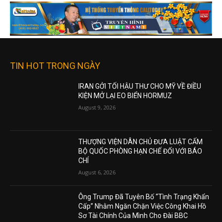
TIN HOT TRONG NGÀY
IRAN GỞI TỐI HẬU THƯ CHO MỸ VỀ ĐIỀU
KIỆN MỞ LẠI EO BIỂN HORMUZ
August 9, 2026
THƯỢNG VIỆN DÂN CHỦ ĐƯA LUẬT CẤM
BỘ QUỐC PHÒNG HẠN CHẾ ĐỐI VỚI BÁO
CHÍ
August 6, 2026
Ông Trump Đã Tuyên Bố “Tình Trạng Khẩn
Cấp” Nhằm Ngăn Chặn Việc Công Khai Hồ
Sơ Tài Chính Của Mình Cho Đài BBC