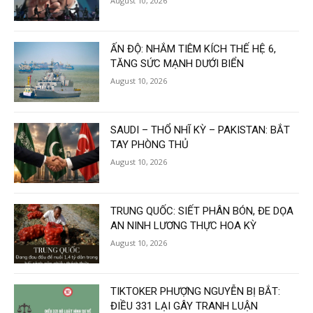
August 10, 2026
ẤN ĐỘ: NHẮM TIÊM KÍCH THẾ HỆ 6,
TĂNG SỨC MẠNH DƯỚI BIỂN
August 10, 2026
SAUDI – THỔ NHĨ KỲ – PAKISTAN: BẮT
TAY PHÒNG THỦ
August 10, 2026
TRUNG QUỐC: SIẾT PHÂN BÓN, ĐE DỌA
AN NINH LƯƠNG THỰC HOA KỲ
August 10, 2026
TIKTOKER PHƯỢNG NGUYỄN BỊ BẮT:
ĐIỀU 331 LẠI GÂY TRANH LUẬN