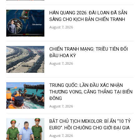
HÁN QUANG 2026: ĐÀI LOAN ĐÃ SẴN
SÀNG CHO KỊCH BẢN CHIẾN TRANH
August 7, 2026
CHIẾN TRANH MẠNG: TRIỀU TIÊN ĐỐI
ĐẦU HOA KỲ
August 7, 2026
TRUNG QUỐC: LẦN ĐẦU XÁC NHẬN
THƯƠNG VONG, CĂNG THẲNG TẠI BIỂN
ĐÔNG
August 7, 2026
BẮT CHỦ TỊCH MEKOLOR: BÍ ẨN “10 TỶ
EURO”. HỒI CHUÔNG CHO GIỚI ĐẠI GIA
August 7, 2026