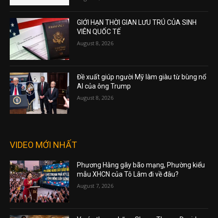
GIỚI HẠN THỜI GIAN LƯU TRÚ CỦA SINH
VIÊN QUỐC TẾ
August 8, 2026
Đề xuất giúp người Mỹ làm giàu từ bùng nổ
AI của ông Trump
August 8, 2026
VIDEO MỚI NHẤT
Phương Hằng gây bão mạng, Phường kiểu
mẫu XHCN của Tô Lâm đi về đâu?
August 7, 2026