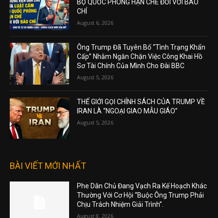
BỘ QUỐC PHÒNG HẠN CHẾ ĐỐI VỚI BÁO
CHÍ
August 6, 2026
Ông Trump Đã Tuyên Bố “Tình Trạng Khẩn
Cấp” Nhằm Ngăn Chặn Việc Công Khai Hồ
Sơ Tài Chính Của Mình Cho Đài BBC
August 5, 2026
THẾ GIỚI GỌI CHÍNH SÁCH CỦA TRUMP VỀ
IRAN LÀ “NGOẠI GIAO MẪU GIÁO”
August 5, 2026
BÀI VIẾT MỚI NHẤT
Phe Dân Chủ Đang Vạch Ra Kế Hoạch Khác
Thường Với Cơ Hội “Buộc Ông Trump Phải
Chịu Trách Nhiệm Giải Trình”.
August 8, 2026