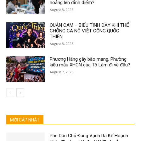
hoảng lên đỉnh điểm?
August 8, 2026
QUẬN CAM – BIỂU TÌNH ĐẦY KHÍ THẾ
CHỐNG CA NÔ VIỆT CỘNG QUỐC
THIÊN
August 8, 2026
Phương Hằng gây bão mạng, Phường
kiểu mẫu XHCN của Tô Lâm đi về đâu?
August 7, 2026
MỚI CẬP NHẬT
Phe Dân Chủ Đang Vạch Ra Kế Hoạch