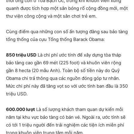
thời ông còn ở Tòa Bạch Ốc, trong khi khuôn viên xung
quanh được tích hợp một sân bóng rổ cộng đồng mới, một
thư viện công cộng và một sân chơi trẻ em.
Cùng điểm qua những con số ấn tượng đằng sau bảo tàng
tổng thống của cựu Tổng thống Barack Obama:
850 triệu USD
Là chi phí ước tính để xây dựng tòa tháp
bảo tàng cao gần 69 mét (225 foot) và khuôn viên rộng
gần 8 hecta (20 mẫu Anh). Toàn bộ số tiền này do Quỹ
Obama chi trả thông qua các nguồn đóng góp tư nhân.
Mức chi phí này đã tăng vọt so với ước tính ban đầu là 350
triệu USD.
600.000 lượt
Là số lượng khách tham quan dự kiến mỗi
năm tại khu vực bảo tàng có bán vé. Ngoài ra, ước tính sẽ
có tới 1 triệu người đến trải nghiệm các tiện ích miễn phí
trong khuôn viên trung tâm mỗi năm.