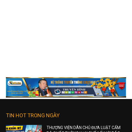
TIN HOT TRONG NGÀY
THƯỢNG VIỆN DÂN CHỦ ĐƯA LUẬT CẤM