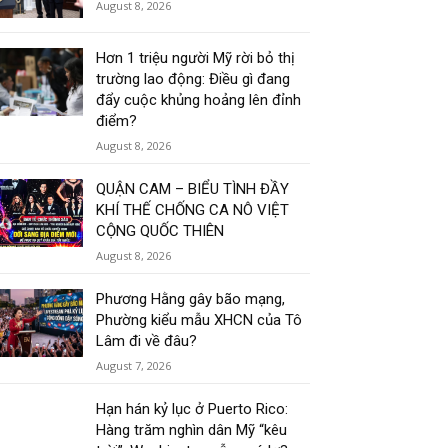
August 8, 2026
Hơn 1 triệu người Mỹ rời bỏ thị
trường lao động: Điều gì đang
đẩy cuộc khủng hoảng lên đỉnh
điểm?
August 8, 2026
QUẬN CAM – BIỂU TÌNH ĐẦY
KHÍ THẾ CHỐNG CA NÔ VIỆT
CỘNG QUỐC THIÊN
August 8, 2026
Phương Hằng gây bão mạng,
Phường kiểu mẫu XHCN của Tô
Lâm đi về đâu?
August 7, 2026
Hạn hán kỷ lục ở Puerto Rico:
Hàng trăm nghìn dân Mỹ “kêu