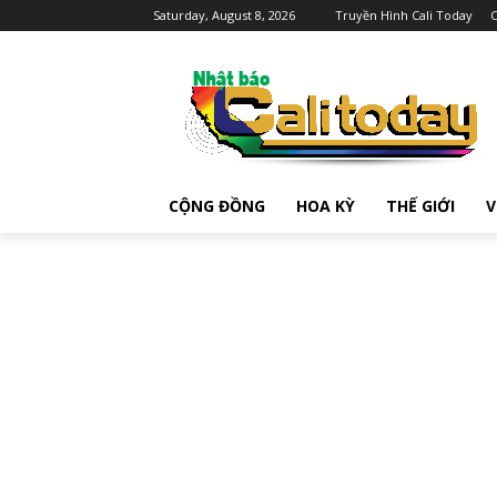
Saturday, August 8, 2026
Truyền Hình Cali Today
C
CỘNG ĐỒNG
HOA KỲ
THẾ GIỚI
V