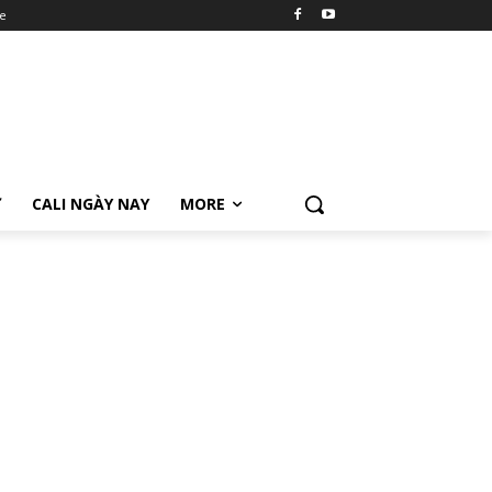
e
Ữ
CALI NGÀY NAY
MORE