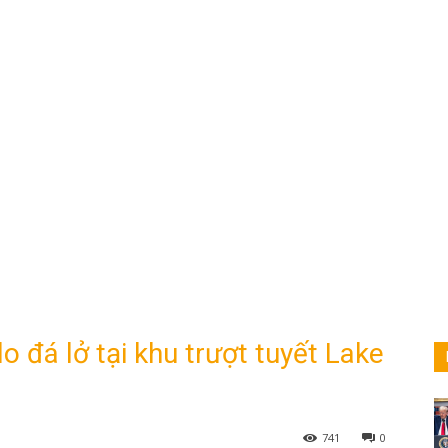
do đá lở tại khu trượt tuyết Lake
741
0