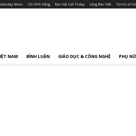
alitoday News
Cõi Vĩnh Hằng
Rao Vặt Cali Today
Làng Báo Việt
Terms of Us
IỆT NAM
BÌNH LUẬN
GIÁO DỤC & CÔNG NGHỆ
PHỤ N