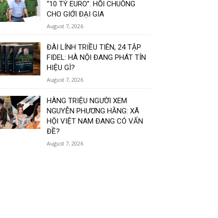
“10 TỶ EURO”. HỒI CHUÔNG
CHO GIỚI ĐẠI GIA
August 7, 2026
ĐÀI LÍNH TRIỀU TIÊN, 24 TẬP
FIDEL: HÀ NỘI ĐANG PHÁT TÍN
HIỆU GÌ?
August 7, 2026
HÀNG TRIỆU NGƯỜI XEM
NGUYỄN PHƯƠNG HẰNG: XÃ
HỘI VIỆT NAM ĐANG CÓ VẤN
ĐỀ?
August 7, 2026
Load more