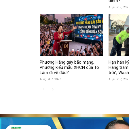
điểm?
August 8, 202
Phương Hằng gây bão mạng,
Hạn hán kỷ
Phường kiểu mẫu XHCN của Tô
Hàng trăm 
Lâm đi về đâu?
trời”, Was
August 7, 2026
August 7, 202