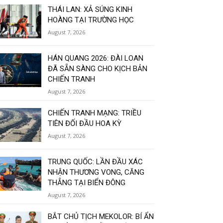
THÁI LAN: XẢ SÚNG KINH
HOÀNG TẠI TRƯỜNG HỌC
August 7, 2026
HÁN QUANG 2026: ĐÀI LOAN
ĐÃ SẴN SÀNG CHO KỊCH BẢN
CHIẾN TRANH
August 7, 2026
CHIẾN TRANH MẠNG: TRIỀU
TIÊN ĐỐI ĐẦU HOA KỲ
August 7, 2026
TRUNG QUỐC: LẦN ĐẦU XÁC
NHẬN THƯƠNG VONG, CĂNG
THẲNG TẠI BIỂN ĐÔNG
August 7, 2026
BẮT CHỦ TỊCH MEKOLOR: BÍ ẨN