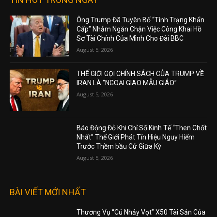
Ông Trump Đã Tuyên Bố “Tình Trạng Khẩn
Cấp” Nhằm Ngăn Chặn Việc Công Khai Hồ
Sơ Tài Chính Của Mình Cho Đài BBC
August 5, 2026
THẾ GIỚI GỌI CHÍNH SÁCH CỦA TRUMP VỀ
IRAN LÀ “NGOẠI GIAO MẪU GIÁO”
August 5, 2026
Báo Động Đỏ Khi Chỉ Số Kinh Tế “Then Chốt
Nhất” Thế Giới Phát Tín Hiệu Nguy Hiểm
Trước Thềm bầu Cử Giữa Kỳ
August 5, 2026
BÀI VIẾT MỚI NHẤT
Thương Vụ “Cú Nhảy Vọt” X50 Tài Sản Của