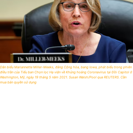
Dân biểu Mariannette Miller-Meeks, đảng Cộng hòa, bang Iowa, phát biểu trong phiên
điều trần của Tiểu ban Chọn lọc Hạ viện về Khủng hoảng Coronavirus tại Đồi Capitol ở
Washington, Mỹ, ngày 19 tháng 5 năm 2021. Susan Walsh/Pool qua REUTERS. Cần
mua bản quyền sử dụng