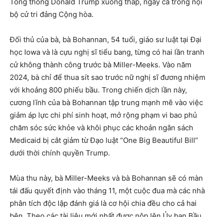
Tổng thống Donald Trump xuống thấp, ngay cả trong nội
bộ cử tri đảng Cộng hòa.
Đối thủ của bà, bà Bohannan, 54 tuổi, giáo sư luật tại Đại
học Iowa và là cựu nghị sĩ tiểu bang, từng có hai lần tranh
cử không thành công trước bà Miller-Meeks. Vào năm
2024, bà chỉ để thua sít sao trước nữ nghị sĩ đương nhiệm
với khoảng 800 phiếu bầu. Trong chiến dịch lần này,
cương lĩnh của bà Bohannan tập trung mạnh mẽ vào việc
giảm áp lực chi phí sinh hoạt, mở rộng phạm vi bao phủ
chăm sóc sức khỏe và khôi phục các khoản ngân sách
Medicaid bị cắt giảm từ Đạo luật “One Big Beautiful Bill”
dưới thời chính quyền Trump.
Mùa thu này, bà Miller-Meeks và bà Bohannan sẽ có màn
tái đấu quyết định vào tháng 11, một cuộc đua mà các nhà
phân tích độc lập đánh giá là cơ hội chia đều cho cả hai
bên. Theo các tài liệu mới nhất được nộp lên Ủy ban Bầu