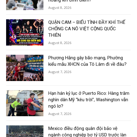
August 8, 2026
QUẬN CAM – BIỂU TÌNH ĐẦY KHÍ THẾ
CHỐNG CA NÔ VIỆT CỘNG QUỐC
THIÊN
August 8, 2026
Phương Hằng gây bão mạng, Phường
kiểu mẫu XHCN của Tô Lâm đi về đâu?
August 7, 2026
Hạn hán kỷ lục ở Puerto Rico: Hàng trăm
nghìn dân Mỹ “kêu trời”, Washington vẫn
ngó lơ?
August 7, 2026
Mexico điều động quân đội bảo vệ
ngành công nghiệp bơ tỷ USD trước làn