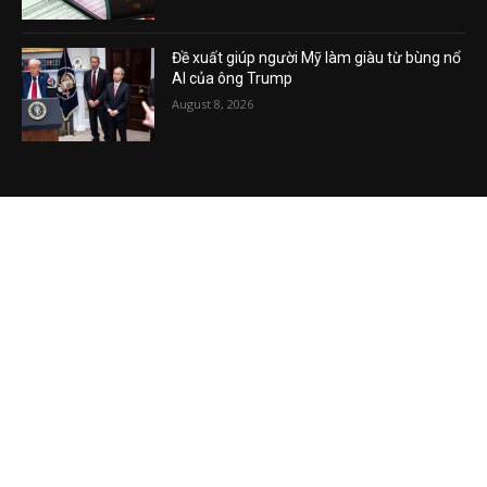
Đề xuất giúp người Mỹ làm giàu từ bùng nổ
AI của ông Trump
August 8, 2026
VIDEO MỚI NHẤT
Phương Hằng gây bão mạng, Phường kiểu
mẫu XHCN của Tô Lâm đi về đâu?
August 7, 2026
Vụ án tham nhũng Sheng Thao – David
Duong đi về đâu? Mô hình XHCN của Tô
Lâm bao giờ sẽ thành?
August 5, 2026