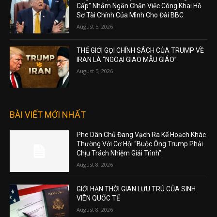
Cấp” Nhằm Ngăn Chặn Việc Công Khai Hồ
Sơ Tài Chính Của Mình Cho Đài BBC
August 5, 2026
THẾ GIỚI GỌI CHÍNH SÁCH CỦA TRUMP VỀ
IRAN LÀ “NGOẠI GIAO MẪU GIÁO”
August 5, 2026
BÀI VIẾT MỚI NHẤT
Phe Dân Chủ Đang Vạch Ra Kế Hoạch Khác
Thường Với Cơ Hội “Buộc Ông Trump Phải
Chịu Trách Nhiệm Giải Trình”.
August 8, 2026
GIỚI HẠN THỜI GIAN LƯU TRÚ CỦA SINH
VIÊN QUỐC TẾ
August 8, 2026