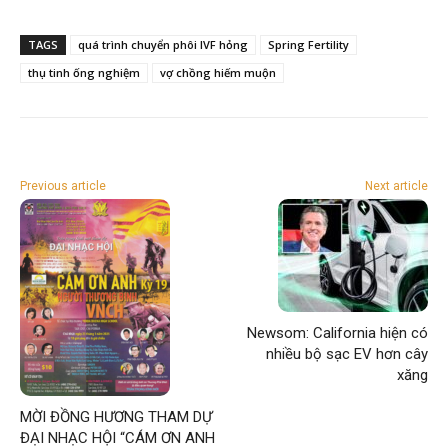
TAGS
quá trình chuyển phôi IVF hỏng
Spring Fertility
thụ tinh ống nghiệm
vợ chồng hiếm muộn
Previous article
Next article
Newsom: California hiện có
nhiều bộ sạc EV hơn cây
xăng
MỜI ĐỒNG HƯƠNG THAM DỰ
ĐẠI NHẠC HỘI “CÁM ƠN ANH