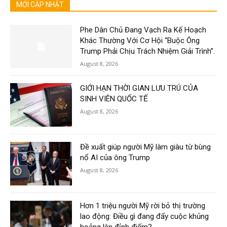
MỚI CẬP NHẬT
Phe Dân Chủ Đang Vạch Ra Kế Hoạch
Khác Thường Với Cơ Hội “Buộc Ông
Trump Phải Chịu Trách Nhiệm Giải Trình”.
August 8, 2026
GIỚI HẠN THỜI GIAN LƯU TRÚ CỦA
SINH VIÊN QUỐC TẾ
August 8, 2026
Đề xuất giúp người Mỹ làm giàu từ bùng
nổ AI của ông Trump
August 8, 2026
Hơn 1 triệu người Mỹ rời bỏ thị trường
lao động: Điều gì đang đẩy cuộc khủng
hoảng lên đỉnh điểm?