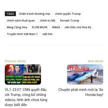
TAGS
Chiến tranh thương mại
chính quyền Trump
chính sách thuế quan
chính trị Mỹ
Donald Trump
đảng Cộng Hòa
ELON MUSK
MAGA
nền Dân chủ Hoa Kỳ
Truyền Hình Việt Nam 1
việt linh
Previous article
Next article
VL1-23.07: CNN quyết đấu
Chuyện phát minh mới lạ: Xe
với Trump, công bố những
Honda bay!
videos, hình ảnh chưa từng
được biết đến