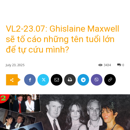
VL2-23.07: Ghislaine Maxwell
sẽ tố cáo những tên tuổi lớn
để tự cứu mình?
July 23, 2025
3434
0