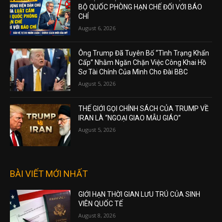
BỘ QUỐC PHÒNG HẠN CHẾ ĐỐI VỚI BÁO
CHÍ
August 6, 2026
Ông Trump Đã Tuyên Bố “Tình Trạng Khẩn
Cấp” Nhằm Ngăn Chặn Việc Công Khai Hồ
Sơ Tài Chính Của Mình Cho Đài BBC
August 5, 2026
THẾ GIỚI GỌI CHÍNH SÁCH CỦA TRUMP VỀ
IRAN LÀ “NGOẠI GIAO MẪU GIÁO”
August 5, 2026
BÀI VIẾT MỚI NHẤT
GIỚI HẠN THỜI GIAN LƯU TRÚ CỦA SINH
VIÊN QUỐC TẾ
August 8, 2026