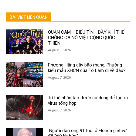
BÀI VIẾT LIÊN QUAN
QUẬN CAM – BIỂU TÌNH ĐẦY KHÍ THẾ
CHỐNG CA NÔ VIỆT CỘNG QUỐC
THIÊN
August 8, 2026
Phương Hằng gây bão mạng, Phường
kiểu mẫu XHCN của Tô Lâm đi về đâu?
August 7, 2026
Trí tuệ nhân tạo được sử dụng để tạo ra
virus tổng hợp.
August 7, 2026
Người đàn ông 91 tuổi ở Florida giết vợ
để “giữ lời hứa”