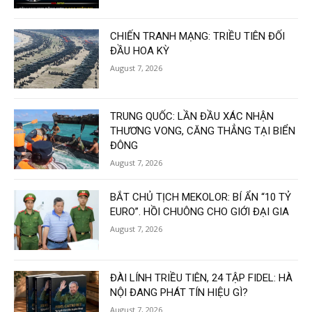
CHIẾN TRANH MẠNG: TRIỀU TIÊN ĐỐI
ĐẦU HOA KỲ
August 7, 2026
TRUNG QUỐC: LẦN ĐẦU XÁC NHẬN
THƯƠNG VONG, CĂNG THẲNG TẠI BIỂN
ĐÔNG
August 7, 2026
BẮT CHỦ TỊCH MEKOLOR: BÍ ẨN “10 TỶ
EURO”. HỒI CHUÔNG CHO GIỚI ĐẠI GIA
August 7, 2026
ĐÀI LÍNH TRIỀU TIÊN, 24 TẬP FIDEL: HÀ
NỘI ĐANG PHÁT TÍN HIỆU GÌ?
August 7, 2026