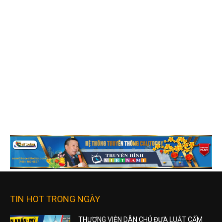
TIN HOT TRONG NGÀY
THƯỢNG VIỆN DÂN CHỦ ĐƯA LUẬT CẤM