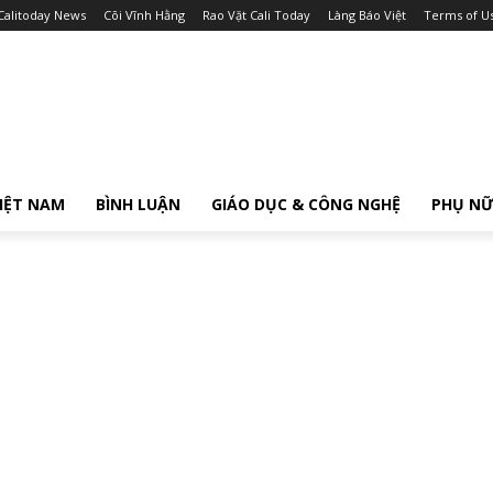
Calitoday News
Cõi Vĩnh Hằng
Rao Vặt Cali Today
Làng Báo Việt
Terms of U
IỆT NAM
BÌNH LUẬN
GIÁO DỤC & CÔNG NGHỆ
PHỤ N