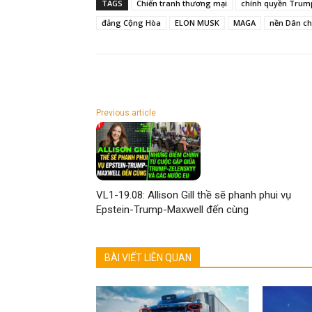
TAGS
Chiến tranh thương mại
chính quyền Trum
đảng Cộng Hòa
ELON MUSK
MAGA
nền Dân ch
Previous article
VL1-19.08: Allison Gill thề sẽ phanh phui vụ
Epstein-Trump-Maxwell đến cùng
BÀI VIẾT LIÊN QUAN