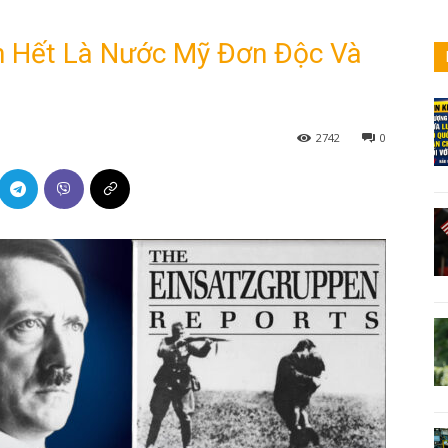
n Hết Là Nước Mỹ Đơn Độc Và
2742
0