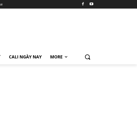
se
Ữ
CALI NGÀY NAY
MORE