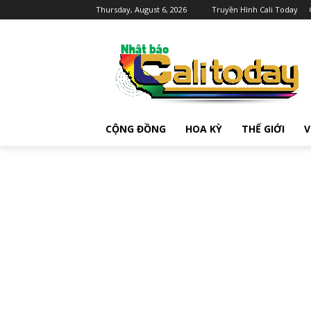
Thursday, August 6, 2026
Truyền Hình Cali Today
CỘNG ĐỒNG
HOA KỲ
THẾ GIỚI
V