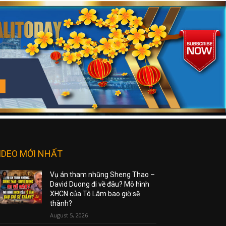
IDEO MỚI NHẤT
Vụ án tham nhũng Sheng Thao –
David Duong đi về đâu? Mô hình
XHCN của Tô Lâm bao giờ sẽ
thành?
August 5, 2026