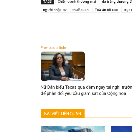
TAGS
Chiến tranh thương mại
da trắng thượng 
người nhập cư
thuế quan
Toà án tối cao
trục 
Previous article
Nữ Dân biểu Texas qua đêm ngay tại nghị trườ
để phản đối yêu cầu giám sát của Cộng hòa
BÀI VIẾT LIÊN QUAN