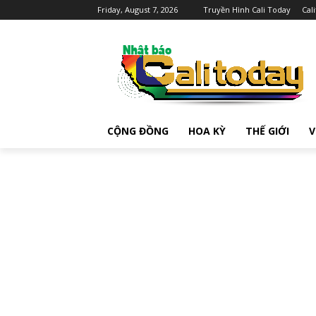
Friday, August 7, 2026
Truyền Hình Cali Today
Cal
CỘNG ĐỒNG
HOA KỲ
THẾ GIỚI
V