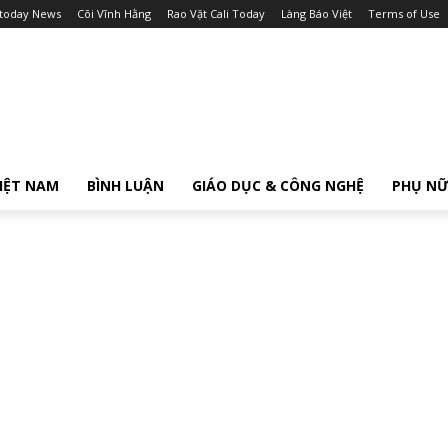
itoday News
Cõi Vĩnh Hằng
Rao Vặt Cali Today
Làng Báo Việt
Terms of Use
IỆT NAM
BÌNH LUẬN
GIÁO DỤC & CÔNG NGHỆ
PHỤ N