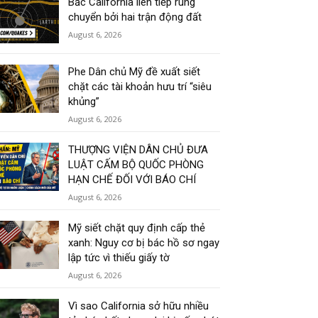
Bắc California liên tiếp rung
chuyển bởi hai trận động đất
August 6, 2026
Phe Dân chủ Mỹ đề xuất siết
chặt các tài khoản hưu trí “siêu
khủng”
August 6, 2026
THƯỢNG VIỆN DÂN CHỦ ĐƯA
LUẬT CẤM BỘ QUỐC PHÒNG
HẠN CHẾ ĐỐI VỚI BÁO CHÍ
August 6, 2026
Mỹ siết chặt quy định cấp thẻ
xanh: Nguy cơ bị bác hồ sơ ngay
lập tức vì thiếu giấy tờ
August 6, 2026
Vì sao California sở hữu nhiều