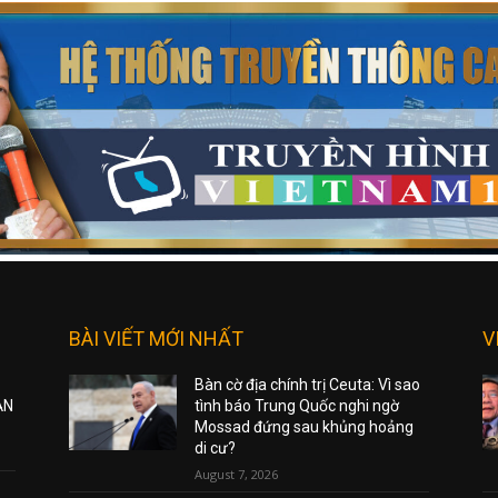
BÀI VIẾT MỚI NHẤT
V
Bàn cờ địa chính trị Ceuta: Vì sao
ẠN
tình báo Trung Quốc nghi ngờ
Mossad đứng sau khủng hoảng
di cư?
August 7, 2026