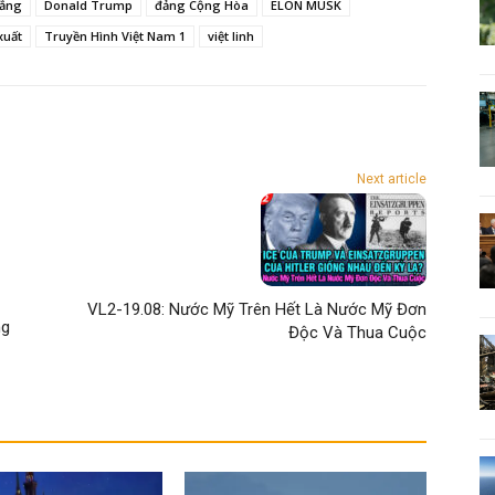
đẳng
Donald Trump
đảng Cộng Hòa
ELON MUSK
xuất
Truyền Hình Việt Nam 1
việt linh
Next article
VL2-19.08: Nước Mỹ Trên Hết Là Nước Mỹ Đơn
ng
Độc Và Thua Cuộc