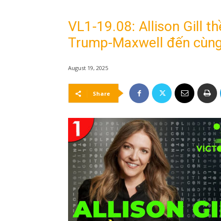
VL1-19.08: Allison Gill t
Trump-Maxwell đến cùn
August 19, 2025
Share