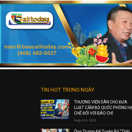
TIN HOT TRONG NGÀY
THƯỢNG VIỆN DÂN CHỦ ĐƯA
LUẬT CẤM BỘ QUỐC PHÒNG H
CHẾ ĐỐI VỚI BÁO CHÍ
August 6, 2026
Ông Trump Đã Tuyên Bố “Tình