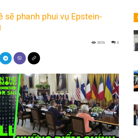
hề sẽ phanh phui vụ Epstein-
g
3055
0