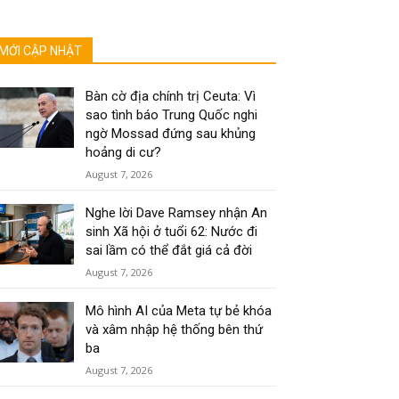
MỚI CẬP NHẬT
Bàn cờ địa chính trị Ceuta: Vì
sao tình báo Trung Quốc nghi
ngờ Mossad đứng sau khủng
hoảng di cư?
August 7, 2026
Nghe lời Dave Ramsey nhận An
sinh Xã hội ở tuổi 62: Nước đi
sai lầm có thể đắt giá cả đời
August 7, 2026
Mô hình AI của Meta tự bẻ khóa
và xâm nhập hệ thống bên thứ
ba
August 7, 2026