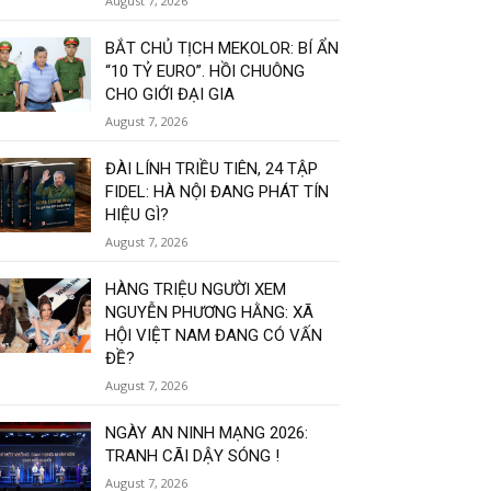
August 7, 2026
BẮT CHỦ TỊCH MEKOLOR: BÍ ẨN
“10 TỶ EURO”. HỒI CHUÔNG
CHO GIỚI ĐẠI GIA
August 7, 2026
ĐÀI LÍNH TRIỀU TIÊN, 24 TẬP
FIDEL: HÀ NỘI ĐANG PHÁT TÍN
HIỆU GÌ?
August 7, 2026
HÀNG TRIỆU NGƯỜI XEM
NGUYỄN PHƯƠNG HẰNG: XÃ
HỘI VIỆT NAM ĐANG CÓ VẤN
ĐỀ?
August 7, 2026
NGÀY AN NINH MẠNG 2026:
TRANH CÃI DẬY SÓNG !
August 7, 2026