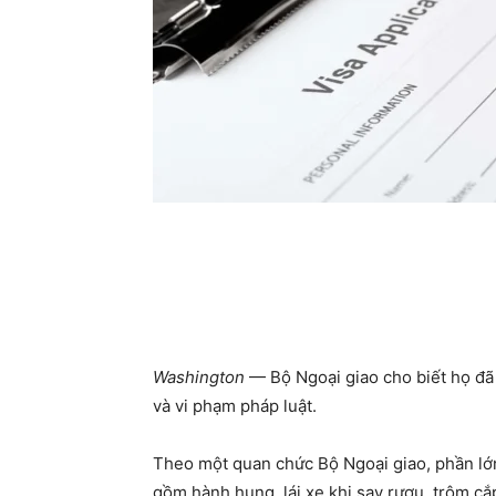
Washington
— Bộ Ngoại giao cho biết họ đã t
và vi phạm pháp luật.
Theo một quan chức Bộ Ngoại giao, phần lớ
gồm hành hung, lái xe khi say rượu, trộm c