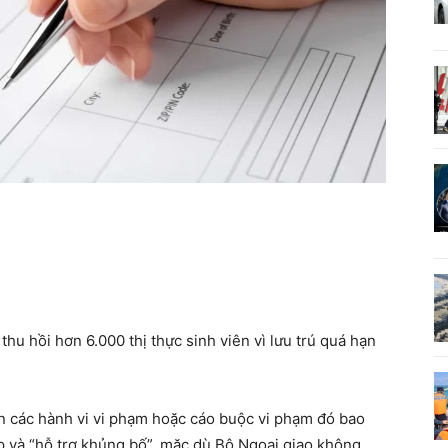
hu hồi hơn 6.000 thị thực sinh viên vì lưu trú quá hạn
n các hành vi vi phạm hoặc cáo buộc vi phạm đó bao
ắp và “hỗ trợ khủng bố”, mặc dù Bộ Ngoại giao không