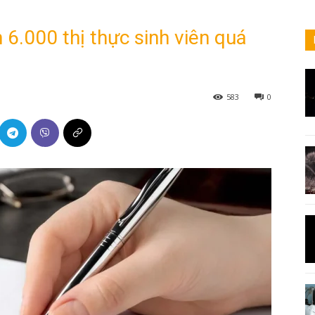
 6.000 thị thực sinh viên quá
583
0