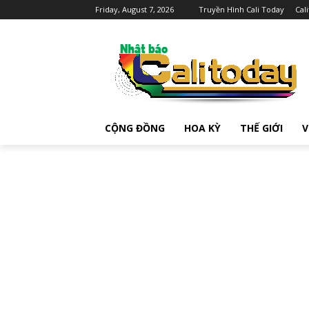
Friday, August 7, 2026
Truyền Hình Cali Today
Cal
CỘNG ĐỒNG
HOA KỲ
THẾ GIỚI
V