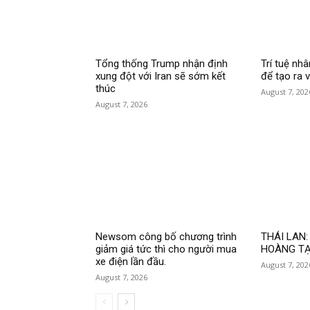
Tổng thống Trump nhận định
Trí tuệ nh
xung đột với Iran sẽ sớm kết
để tạo ra v
thúc
August 7, 202
August 7, 2026
Newsom công bố chương trình
THÁI LAN:
giảm giá tức thì cho người mua
HOÀNG TẠ
xe điện lần đầu.
August 7, 202
August 7, 2026