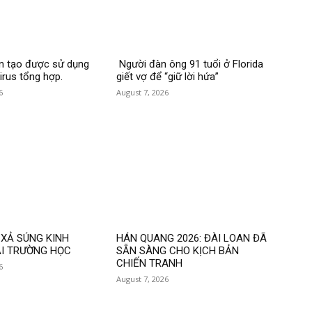
ân tạo được sử dụng
Người đàn ông 91 tuổi ở Florida
irus tổng hợp.
giết vợ để “giữ lời hứa”
6
August 7, 2026
 XẢ SÚNG KINH
HÁN QUANG 2026: ĐÀI LOAN ĐÃ
I TRƯỜNG HỌC
SẴN SÀNG CHO KỊCH BẢN
CHIẾN TRANH
6
August 7, 2026