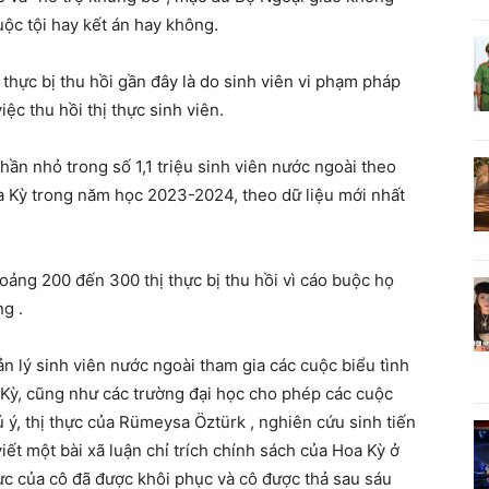
buộc tội hay kết án hay không.
 thực bị thu hồi gần đây là do sinh viên vi phạm pháp
việc thu hồi thị thực sinh viên.
ần nhỏ trong số 1,1 triệu sinh viên nước ngoài theo
oa Kỳ trong năm học 2023-2024, theo dữ liệu mới nhất
oảng 200 đến 300 thị thực bị thu hồi vì cáo buộc họ
ng .
n lý sinh viên nước ngoài tham gia các cuộc biểu tình
 Kỳ, cũng như các trường đại học cho phép các cuộc
ú ý, thị thực của Rümeysa Öztürk , nghiên cứu sinh tiến
 viết một bài xã luận chỉ trích chính sách của Hoa Kỳ ở
hực của cô đã được khôi phục và cô được thả sau sáu