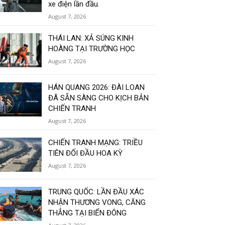
xe điện lần đầu.
August 7, 2026
THÁI LAN: XẢ SÚNG KINH
HOÀNG TẠI TRƯỜNG HỌC
August 7, 2026
HÁN QUANG 2026: ĐÀI LOAN
ĐÃ SẴN SÀNG CHO KỊCH BẢN
CHIẾN TRANH
August 7, 2026
CHIẾN TRANH MẠNG: TRIỀU
TIÊN ĐỐI ĐẦU HOA KỲ
August 7, 2026
TRUNG QUỐC: LẦN ĐẦU XÁC
NHẬN THƯƠNG VONG, CĂNG
THẲNG TẠI BIỂN ĐÔNG