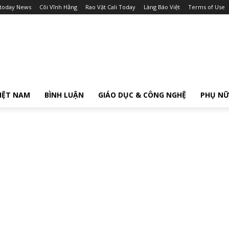
itoday News
Cõi Vĩnh Hằng
Rao Vặt Cali Today
Làng Báo Việt
Terms of Use
IỆT NAM
BÌNH LUẬN
GIÁO DỤC & CÔNG NGHỆ
PHỤ N