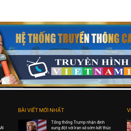
BÀI VIẾT MỚI NHẤT
V
Tổng thống Trump nhận định
ẠN
xung đột với Iran sẽ sớm kết thúc