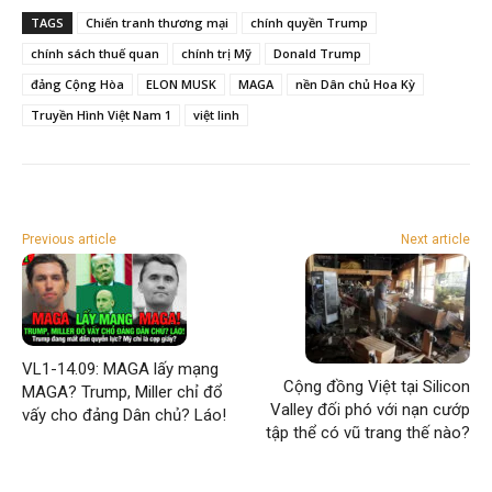
TAGS
Chiến tranh thương mại
chính quyền Trump
chính sách thuế quan
chính trị Mỹ
Donald Trump
đảng Cộng Hòa
ELON MUSK
MAGA
nền Dân chủ Hoa Kỳ
Truyền Hình Việt Nam 1
việt linh
Previous article
Next article
VL1-14.09: MAGA lấy mạng
Cộng đồng Việt tại Silicon
MAGA? Trump, Miller chỉ đổ
Valley đối phó với nạn cướp
vấy cho đảng Dân chủ? Láo!
tập thể có vũ trang thế nào?