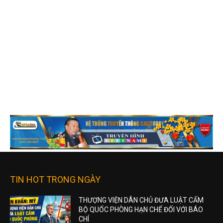
TIN HOT TRONG NGÀY
THƯỢNG VIỆN DÂN CHỦ ĐƯA LUẬT CẤM
BỘ QUỐC PHÒNG HẠN CHẾ ĐỐI VỚI BÁO
CHÍ