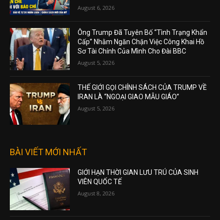
August 6, 2026
Ông Trump Đã Tuyên Bố “Tình Trạng Khẩn
Cấp” Nhằm Ngăn Chặn Việc Công Khai Hồ
Sơ Tài Chính Của Mình Cho Đài BBC
August 5, 2026
THẾ GIỚI GỌI CHÍNH SÁCH CỦA TRUMP VỀ
IRAN LÀ “NGOẠI GIAO MẪU GIÁO”
August 5, 2026
BÀI VIẾT MỚI NHẤT
GIỚI HẠN THỜI GIAN LƯU TRÚ CỦA SINH
VIÊN QUỐC TẾ
August 8, 2026