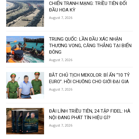
CHIẾN TRANH MẠNG: TRIỀU TIÊN ĐỐI
ĐẦU HOA KỲ
August 7, 2026
TRUNG QUỐC: LẦN ĐẦU XÁC NHẬN
THƯƠNG VONG, CĂNG THẲNG TẠI BIỂN
ĐÔNG
August 7, 2026
BẮT CHỦ TỊCH MEKOLOR: BÍ ẨN “10 TỶ
EURO”. HỒI CHUÔNG CHO GIỚI ĐẠI GIA
August 7, 2026
ĐÀI LÍNH TRIỀU TIÊN, 24 TẬP FIDEL: HÀ
NỘI ĐANG PHÁT TÍN HIỆU GÌ?
August 7, 2026