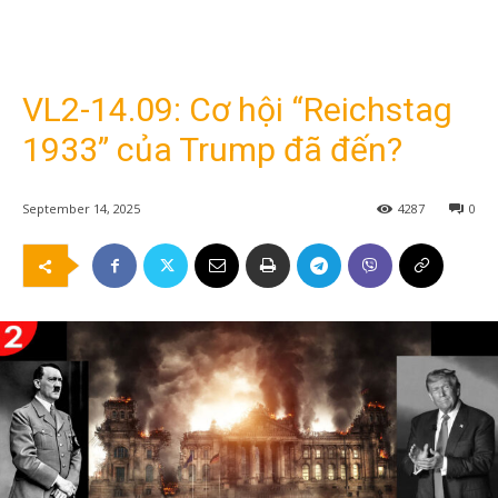
VL2-14.09: Cơ hội “Reichstag
1933” của Trump đã đến?
September 14, 2025
4287
0