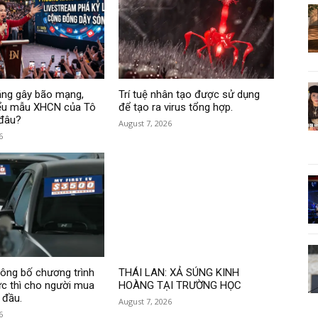
ng gây bão mạng,
Trí tuệ nhân tạo được sử dụng
ểu mẫu XHCN của Tô
để tạo ra virus tổng hợp.
 đâu?
August 7, 2026
6
ng bố chương trình
THÁI LAN: XẢ SÚNG KINH
ức thì cho người mua
HOÀNG TẠI TRƯỜNG HỌC
 đầu.
August 7, 2026
6