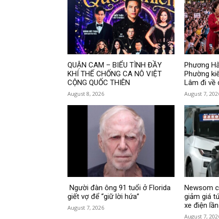
QUẬN CAM – BIỂU TÌNH ĐẦY
Phương Hằ
KHÍ THẾ CHỐNG CA NÔ VIỆT
Phường ki
CỘNG QUỐC THIÊN
Lâm đi về
August 8, 2026
August 7, 202
Người đàn ông 91 tuổi ở Florida
Newsom cô
giết vợ để “giữ lời hứa”
giảm giá t
xe điện lần
August 7, 2026
August 7, 202