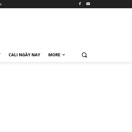
e
Ữ
CALI NGÀY NAY
MORE