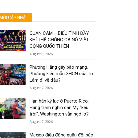
MỚI CẬP NHẬT
QUẬN CAM – BIỂU TÌNH ĐẦY
KHÍ THẾ CHỐNG CA NÔ VIỆT
CỘNG QUỐC THIÊN
August 8, 2026
Phương Hằng gây bão mạng,
Phường kiểu mẫu XHCN của Tô
Lâm đi về đâu?
August 7, 2026
Hạn hán kỷ lục ở Puerto Rico:
Hàng trăm nghìn dân Mỹ “kêu
trời”, Washington vẫn ngó lơ?
August 7, 2026
Mexico điều động quân đội bảo