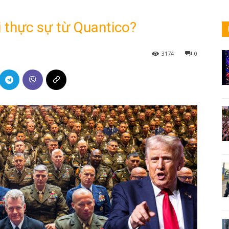
 thực sự từ Quantico?
3174
0