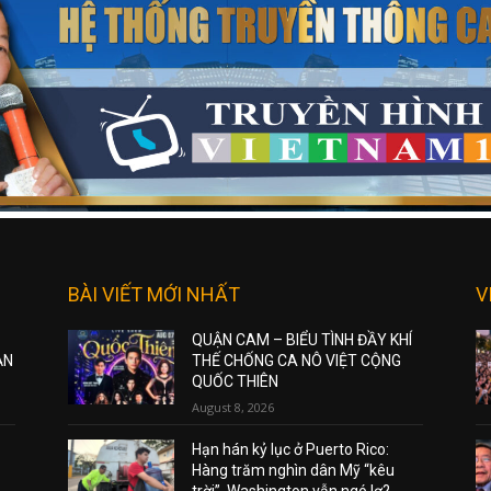
BÀI VIẾT MỚI NHẤT
V
QUẬN CAM – BIỂU TÌNH ĐẦY KHÍ
ẠN
THẾ CHỐNG CA NÔ VIỆT CỘNG
QUỐC THIÊN
August 8, 2026
Hạn hán kỷ lục ở Puerto Rico:
Hàng trăm nghìn dân Mỹ “kêu