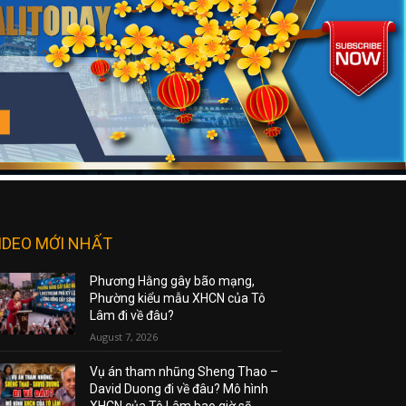
IDEO MỚI NHẤT
Phương Hằng gây bão mạng,
Phường kiểu mẫu XHCN của Tô
Lâm đi về đâu?
August 7, 2026
Vụ án tham nhũng Sheng Thao –
David Duong đi về đâu? Mô hình