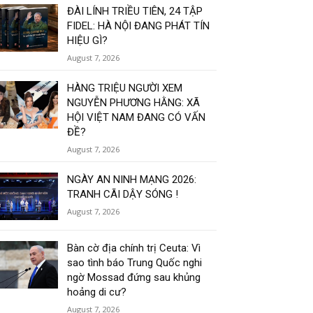
ĐÀI LÍNH TRIỀU TIÊN, 24 TẬP
FIDEL: HÀ NỘI ĐANG PHÁT TÍN
HIỆU GÌ?
August 7, 2026
HÀNG TRIỆU NGƯỜI XEM
NGUYỄN PHƯƠNG HẰNG: XÃ
HỘI VIỆT NAM ĐANG CÓ VẤN
ĐỀ?
August 7, 2026
NGÀY AN NINH MẠNG 2026:
TRANH CÃI DẬY SÓNG !
August 7, 2026
Bàn cờ địa chính trị Ceuta: Vì
sao tình báo Trung Quốc nghi
ngờ Mossad đứng sau khủng
hoảng di cư?
August 7, 2026