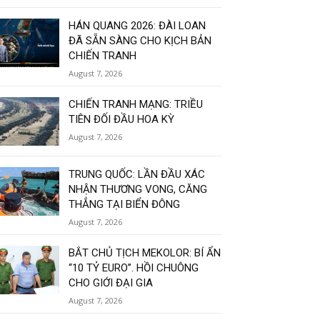
HÁN QUANG 2026: ĐÀI LOAN
ĐÃ SẴN SÀNG CHO KỊCH BẢN
CHIẾN TRANH
August 7, 2026
CHIẾN TRANH MẠNG: TRIỀU
TIÊN ĐỐI ĐẦU HOA KỲ
August 7, 2026
TRUNG QUỐC: LẦN ĐẦU XÁC
NHẬN THƯƠNG VONG, CĂNG
THẲNG TẠI BIỂN ĐÔNG
August 7, 2026
BẮT CHỦ TỊCH MEKOLOR: BÍ ẨN
“10 TỶ EURO”. HỒI CHUÔNG
CHO GIỚI ĐẠI GIA
August 7, 2026