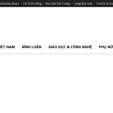
alitoday News
Cõi Vĩnh Hằng
Rao Vặt Cali Today
Làng Báo Việt
Terms of Us
IỆT NAM
BÌNH LUẬN
GIÁO DỤC & CÔNG NGHỆ
PHỤ N