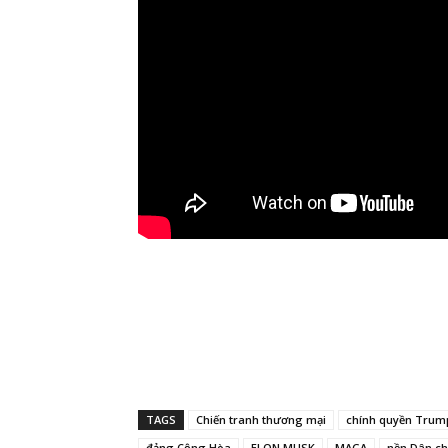
TAGS
Chiến tranh thương mại
chính quyền Trum
đảng Cộng Hòa
ELON MUSK
MAGA
nền Dân ch