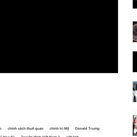
p
chính sách thuế quan
chính trị Mỹ
Donald Trump
ủ Hoa Kỳ
Truyền Hình Việt Nam 1
việt linh