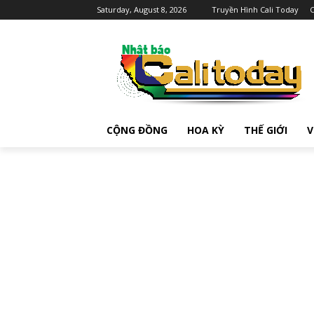
Saturday, August 8, 2026
Truyền Hình Cali Today
C
CỘNG ĐỒNG
HOA KỲ
THẾ GIỚI
V