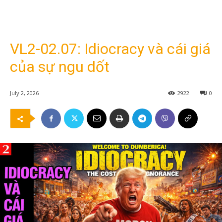
VL2-02.07: Idiocracy và cái giá
của sự ngu dốt
July 2, 2026
2922
0