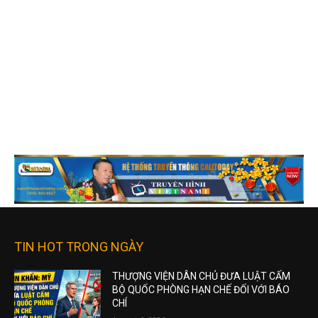
TIN HOT TRONG NGÀY
THƯỢNG VIỆN DÂN CHỦ ĐƯA LUẬT CẤM
BỘ QUỐC PHÒNG HẠN CHẾ ĐỐI VỚI BÁO
CHÍ