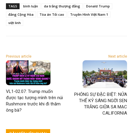
TAGS
bình luận
da trắng thượng đẳng
Donald Trump
đảng Cộng Hòa
Tòa án Tối cao
Truyền Hình Việt Nam 1
việt linh
Previous article
Next article
VL1-02.07: Trump muốn
PHÓNG SỰ ĐẶC BIỆT: NỬA
được tạc tượng mình trên núi
THẾ KỶ SÁNG NGỜI SEN
Rushmore trước khi đi thăm
TRẮNG GIỮA SA MẠC
ông bà?
CALIFORNIA