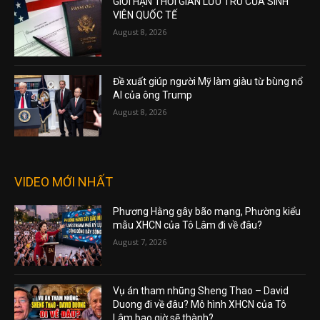
GIỚI HẠN THỜI GIAN LƯU TRÚ CỦA SINH
VIÊN QUỐC TẾ
August 8, 2026
Đề xuất giúp người Mỹ làm giàu từ bùng nổ
AI của ông Trump
August 8, 2026
VIDEO MỚI NHẤT
Phương Hằng gây bão mạng, Phường kiểu
mẫu XHCN của Tô Lâm đi về đâu?
August 7, 2026
Vụ án tham nhũng Sheng Thao – David
Duong đi về đâu? Mô hình XHCN của Tô
Lâm bao giờ sẽ thành?