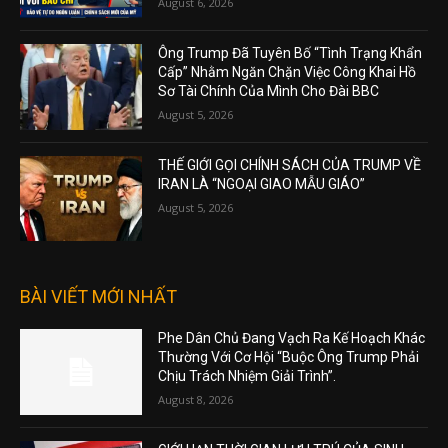
August 6, 2026
Ông Trump Đã Tuyên Bố “Tình Trạng Khẩn
Cấp” Nhằm Ngăn Chặn Việc Công Khai Hồ
Sơ Tài Chính Của Mình Cho Đài BBC
August 5, 2026
THẾ GIỚI GỌI CHÍNH SÁCH CỦA TRUMP VỀ
IRAN LÀ “NGOẠI GIAO MẪU GIÁO”
August 5, 2026
BÀI VIẾT MỚI NHẤT
Phe Dân Chủ Đang Vạch Ra Kế Hoạch Khác
Thường Với Cơ Hội “Buộc Ông Trump Phải
Chịu Trách Nhiệm Giải Trình”.
August 8, 2026