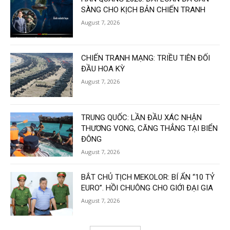
SÀNG CHO KỊCH BẢN CHIẾN TRANH
August 7, 2026
CHIẾN TRANH MẠNG: TRIỀU TIÊN ĐỐI
ĐẦU HOA KỲ
August 7, 2026
TRUNG QUỐC: LẦN ĐẦU XÁC NHẬN
THƯƠNG VONG, CĂNG THẲNG TẠI BIỂN
ĐÔNG
August 7, 2026
BẮT CHỦ TỊCH MEKOLOR: BÍ ẨN “10 TỶ
EURO”. HỒI CHUÔNG CHO GIỚI ĐẠI GIA
August 7, 2026