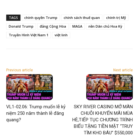
TAGS
chính quyền Trump
chính sách thuế quan
chính trị Mỹ
Donald Trump
đảng Cộng Hòa
MAGA
nền Dân chủ Hoa Kỳ
Truyền Hình Việt Nam 1
việt linh
Previous article
Next article
VL1-02.06: Trump muốn lễ kỷ
SKY RIVER CASINO MỞ MÀN
niệm 250 năm thành lễ đăng
CHUỖI KHUYẾN MÃI MÙA
quang?
HÈ,TIẾP TỤC CHƯƠNG TRÌNH
BIẾU TẶNG TIỀN MẶT “TRUY
TÌM KHO BÁU” $550,000