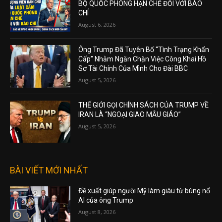
BỘ QUỐC PHÒNG HẠN CHẾ ĐỐI VỚI BÁO
CHÍ
August 6, 2026
Ông Trump Đã Tuyên Bố “Tình Trạng Khẩn
Cấp” Nhằm Ngăn Chặn Việc Công Khai Hồ
Sơ Tài Chính Của Mình Cho Đài BBC
August 5, 2026
THẾ GIỚI GỌI CHÍNH SÁCH CỦA TRUMP VỀ
IRAN LÀ “NGOẠI GIAO MẪU GIÁO”
August 5, 2026
BÀI VIẾT MỚI NHẤT
Đề xuất giúp người Mỹ làm giàu từ bùng nổ
AI của ông Trump
August 8, 2026