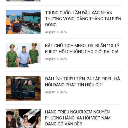
TRUNG QUỐC: LẦN ĐẦU XÁC NHẬN
THƯƠNG VONG, CĂNG THẲNG TẠI BIỂN
ĐÔNG
August 7, 2026
BẮT CHỦ TỊCH MEKOLOR: BÍ ẨN “10 TỶ
EURO”. HỒI CHUÔNG CHO GIỚI ĐẠI GIA
August 7, 2026
ĐÀI LÍNH TRIỀU TIÊN, 24 TẬP FIDEL: HÀ
NỘI ĐANG PHÁT TÍN HIỆU GÌ?
August 7, 2026
HÀNG TRIỆU NGƯỜI XEM NGUYỄN
PHƯƠNG HẰNG: XÃ HỘI VIỆT NAM
ĐANG CÓ VẤN ĐỀ?