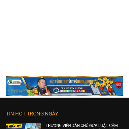
TIN HOT TRONG NGÀY
THƯỢNG VIỆN DÂN CHỦ ĐƯA LUẬT CẤM