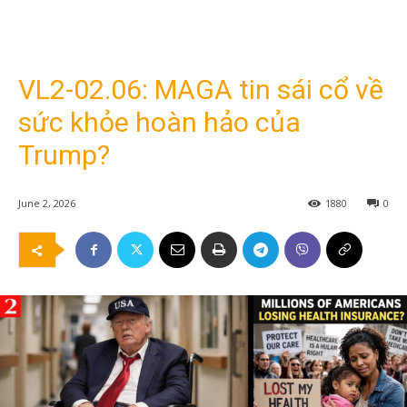
VL2-02.06: MAGA tin sái cổ về
sức khỏe hoàn hảo của
Trump?
June 2, 2026
1880
0