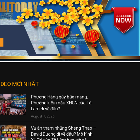
IDEO MỚI NHẤT
Phương Hằng gây bão mạng,
Phường kiểu mẫu XHCN của Tô
Lâm đi về đâu?
August 7, 2026
Vụ án tham nhũng Sheng Thao –
David Duong đi về đâu? Mô hình