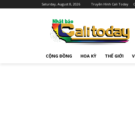
Saturday, August 8, 2026
Truyền Hình Cali Today
C
CỘNG ĐỒNG
HOA KỲ
THẾ GIỚI
V