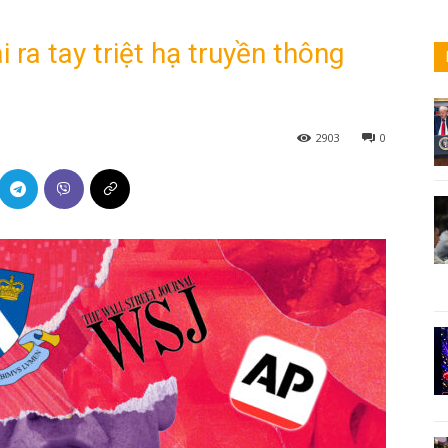
 ra tay triệt hạ truyền thông
2903
0