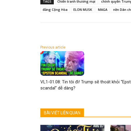
TAGS
Chiến tranh thương mại
chính quyền Trum
đảng Cộng Hòa
ELON MUSK
MAGA
nền Dân ch
Previous article
VL1-01.08: Tin tôi đi! Trump sẽ thoát khỏi “Epst
scandal” dễ dàng?
BÀI VIẾT LIÊN QUAN