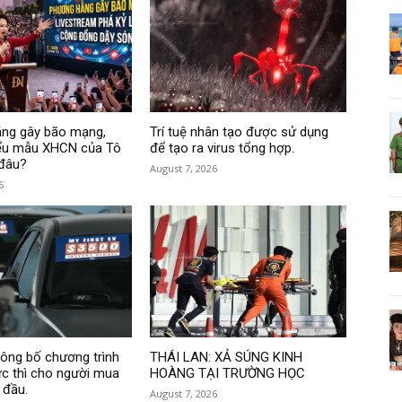
ng gây bão mạng,
Trí tuệ nhân tạo được sử dụng
ểu mẫu XHCN của Tô
để tạo ra virus tổng hợp.
 đâu?
August 7, 2026
6
ng bố chương trình
THÁI LAN: XẢ SÚNG KINH
ức thì cho người mua
HOÀNG TẠI TRƯỜNG HỌC
 đầu.
August 7, 2026