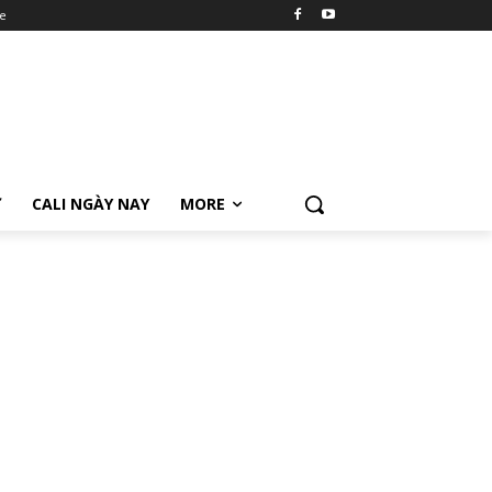
e
Ữ
CALI NGÀY NAY
MORE