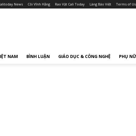
alitoday News
Cõi Vĩnh Hằng
Rao Vặt Cali Today
Làng Báo Việt
Terms of Us
IỆT NAM
BÌNH LUẬN
GIÁO DỤC & CÔNG NGHỆ
PHỤ N