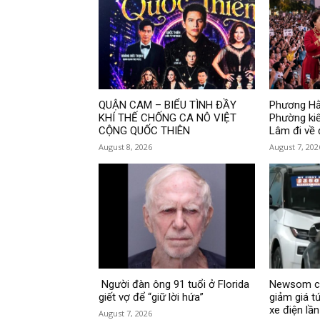
QUẬN CAM – BIỂU TÌNH ĐẦY
Phương Hằ
KHÍ THẾ CHỐNG CA NÔ VIỆT
Phường ki
CỘNG QUỐC THIÊN
Lâm đi về
August 8, 2026
August 7, 202
Người đàn ông 91 tuổi ở Florida
Newsom cô
giết vợ để “giữ lời hứa”
giảm giá t
xe điện lần
August 7, 2026