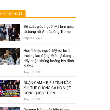
MỚI CẬP NHẬT
Đề xuất giúp người Mỹ làm giàu
từ bùng nổ AI của ông Trump
August 8, 2026
Hơn 1 triệu người Mỹ rời bỏ thị
trường lao động: Điều gì đang
đẩy cuộc khủng hoảng lên đỉnh
điểm?
August 8, 2026
QUẬN CAM – BIỂU TÌNH ĐẦY
KHÍ THẾ CHỐNG CA NÔ VIỆT
CỘNG QUỐC THIÊN
August 8, 2026
Phương Hằng gây bão mạng,