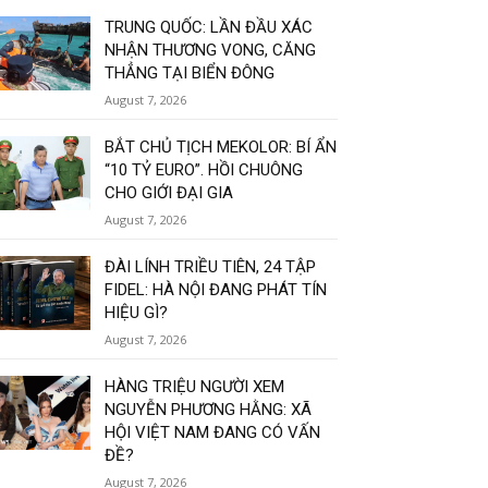
TRUNG QUỐC: LẦN ĐẦU XÁC
NHẬN THƯƠNG VONG, CĂNG
THẲNG TẠI BIỂN ĐÔNG
August 7, 2026
BẮT CHỦ TỊCH MEKOLOR: BÍ ẨN
“10 TỶ EURO”. HỒI CHUÔNG
CHO GIỚI ĐẠI GIA
August 7, 2026
ĐÀI LÍNH TRIỀU TIÊN, 24 TẬP
FIDEL: HÀ NỘI ĐANG PHÁT TÍN
HIỆU GÌ?
August 7, 2026
HÀNG TRIỆU NGƯỜI XEM
NGUYỄN PHƯƠNG HẰNG: XÃ
HỘI VIỆT NAM ĐANG CÓ VẤN
ĐỀ?
August 7, 2026