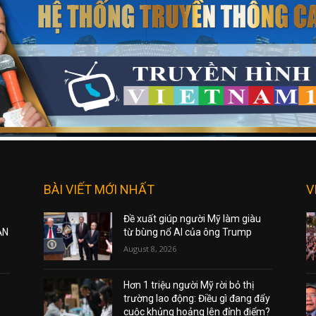
BÀI VIẾT MỚI NHẤT
V
Đề xuất giúp người Mỹ làm giàu
ẠN
từ bùng nổ AI của ông Trump
August 8, 2026
Hơn 1 triệu người Mỹ rời bỏ thị
trường lao động: Điều gì đang đẩy
cuộc khủng hoảng lên đỉnh điểm?