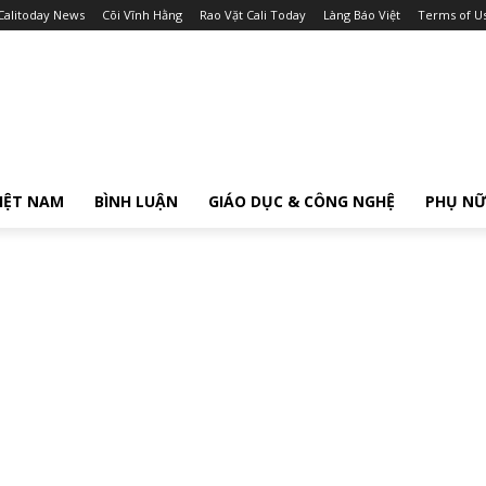
Calitoday News
Cõi Vĩnh Hằng
Rao Vặt Cali Today
Làng Báo Việt
Terms of U
IỆT NAM
BÌNH LUẬN
GIÁO DỤC & CÔNG NGHỆ
PHỤ N