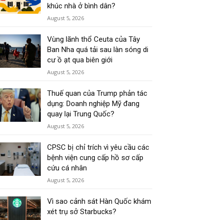
khúc nhà ở bình dân?
August 5, 2026
Vùng lãnh thổ Ceuta của Tây
Ban Nha quá tải sau làn sóng di
cư ồ ạt qua biên giới
August 5, 2026
Thuế quan của Trump phản tác
dụng: Doanh nghiệp Mỹ đang
quay lại Trung Quốc?
August 5, 2026
CPSC bị chỉ trích vì yêu cầu các
bệnh viện cung cấp hồ sơ cấp
cứu cá nhân
August 5, 2026
Vì sao cảnh sát Hàn Quốc khám
xét trụ sở Starbucks?