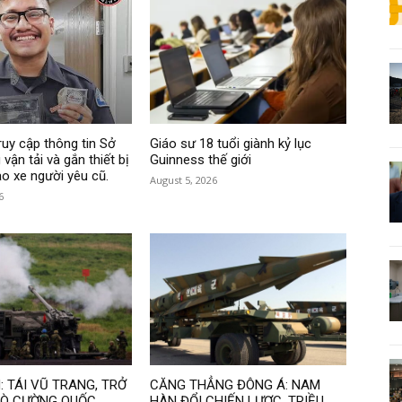
ruy cập thông tin Sở
Giáo sư 18 tuổi giành kỷ lục
vận tải và gắn thiết bị
Guinness thế giới
ào xe người yêu cũ.
August 5, 2026
6
 TÁI VŨ TRANG, TRỞ
CĂNG THẲNG ĐÔNG Á: NAM
TRÒ CƯỜNG QUỐC
HÀN ĐỔI CHIẾN LƯỢC, TRIỀU