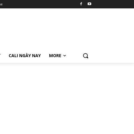
se
Ữ
CALI NGÀY NAY
MORE