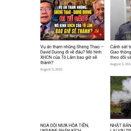
Vụ án tham nhũng Sheng Thao –
Cảnh sát t
David Duong đi về đâu? Mô hình
Giao thông 
XHCN của Tô Lâm bao giờ sẽ
theo dõi v
thành?
August 5, 202
August 5, 2026
NGA DỘI MƯA HỎA TIỄN,
NHẬT BẢN:
UKRAINE PHẢN KÍCH
LẠI VAI 