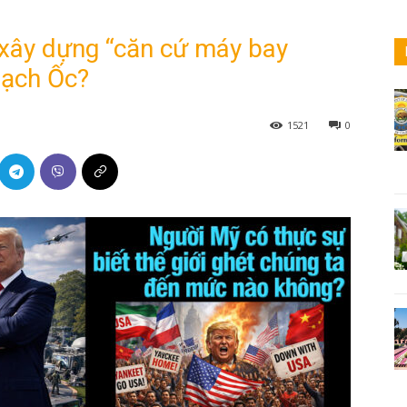
xây dựng “căn cứ máy bay
Bạch Ốc?
1521
0