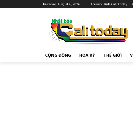
Thursday, August 6, 2026
Truyền Hình Cali Today
CỘNG ĐỒNG
HOA KỲ
THẾ GIỚI
V