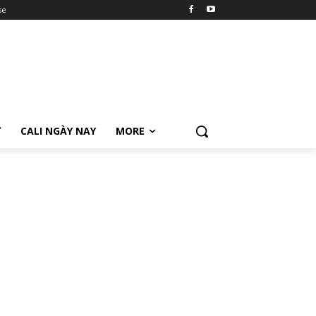
se
Ữ
CALI NGÀY NAY
MORE