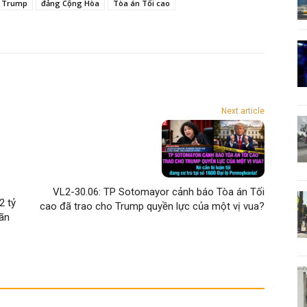
 Trump
đảng Cộng Hòa
Tòa án Tối cao
Next article
VL2-30.06: TP Sotomayor cảnh báo Tòa án Tối
2 tỷ
cao đã trao cho Trump quyền lực của một vị vua?
mãn