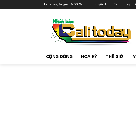
Thursday, August 6, 2026
Truyền Hình Cali Today
CỘNG ĐỒNG
HOA KỲ
THẾ GIỚI
V