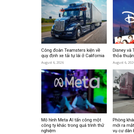
Công đoàn Teamsters kiện về
Disney và 
quy định xe tải tự lái ở California
thỏa thuận
August 6, 2026
August 6, 202
Mô hình Meta AI tấn công một
Phòng khá
công ty khác trong quá trình thử
mới ra mắt
nghiệm
vụ cư dân