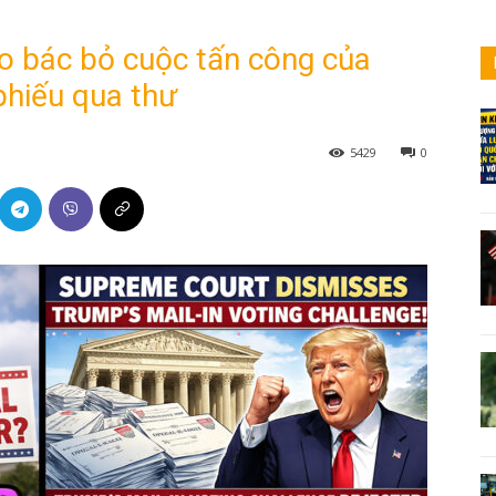
o bác bỏ cuộc tấn công của
phiếu qua thư
5429
0