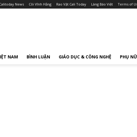
Calitoday News
Cõi Vĩnh Hằng
Rao Vặt Cali Today
Làng Báo Việt
Terms of U
IỆT NAM
BÌNH LUẬN
GIÁO DỤC & CÔNG NGHỆ
PHỤ N