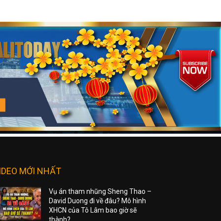
IDEO MỚI NHẤT
Vụ án tham nhũng Sheng Thao –
David Duong đi về đâu? Mô hình
XHCN của Tô Lâm bao giờ sẽ
thành?