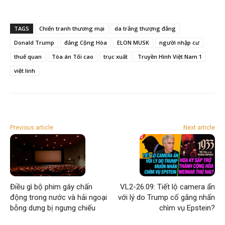
TAGS
Chiến tranh thương mại
da trắng thượng đẳng
Donald Trump
đảng Cộng Hòa
ELON MUSK
người nhập cư
thuế quan
Tòa án Tối cao
trục xuất
Truyền Hình Việt Nam 1
việt linh
Previous article
Next article
Điều gì bộ phim gây chấn
VL2-26.09: Tiết lộ camera ẩn
động trong nước và hải ngoại
với lý do Trump cố gắng nhấn
bỗng dưng bị ngưng chiếu
chìm vụ Epstein?