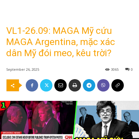
VL1-26.09: MAGA Mỹ cứu
MAGA Argentina, mặc xác
dân Mỹ đói meo, kêu trời?
September 26, 2025
3065
0