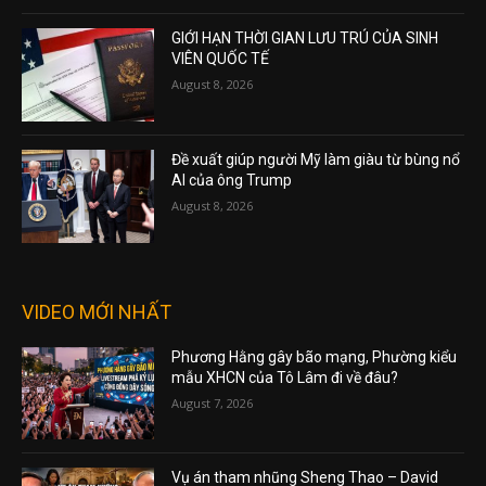
GIỚI HẠN THỜI GIAN LƯU TRÚ CỦA SINH
VIÊN QUỐC TẾ
August 8, 2026
Đề xuất giúp người Mỹ làm giàu từ bùng nổ
AI của ông Trump
August 8, 2026
VIDEO MỚI NHẤT
Phương Hằng gây bão mạng, Phường kiểu
mẫu XHCN của Tô Lâm đi về đâu?
August 7, 2026
Vụ án tham nhũng Sheng Thao – David