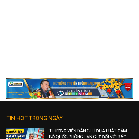
TIN HOT TRONG NGÀY
THƯỢNG VIỆN DÂN CHỦ ĐƯA LUẬT CẤM
BỘ QUỐC PHÒNG HẠN CHẾ ĐỐI VỚI BÁO