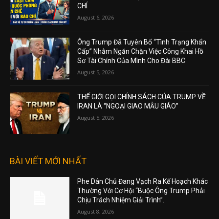
CHÍ
August 6, 2026
Ông Trump Đã Tuyên Bố “Tình Trạng Khẩn
Cấp” Nhằm Ngăn Chặn Việc Công Khai Hồ
Sơ Tài Chính Của Mình Cho Đài BBC
August 5, 2026
THẾ GIỚI GỌI CHÍNH SÁCH CỦA TRUMP VỀ
IRAN LÀ “NGOẠI GIAO MẪU GIÁO”
August 5, 2026
BÀI VIẾT MỚI NHẤT
Phe Dân Chủ Đang Vạch Ra Kế Hoạch Khác
Thường Với Cơ Hội “Buộc Ông Trump Phải
Chịu Trách Nhiệm Giải Trình”.
August 8, 2026