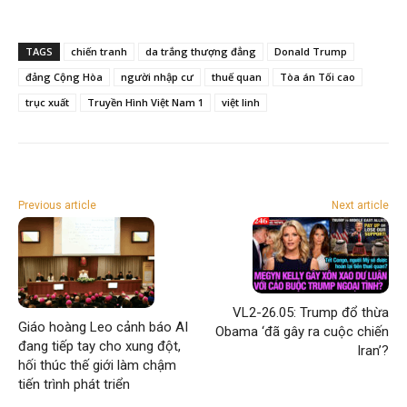
TAGS
chiến tranh
da trắng thượng đẳng
Donald Trump
đảng Cộng Hòa
người nhập cư
thuế quan
Tòa án Tối cao
trục xuất
Truyền Hình Việt Nam 1
việt linh
Previous article
Next article
VL2-26.05: Trump đổ thừa
Giáo hoàng Leo cảnh báo AI
Obama ‘đã gây ra cuộc chiến
đang tiếp tay cho xung đột,
Iran’?
hối thúc thế giới làm chậm
tiến trình phát triển