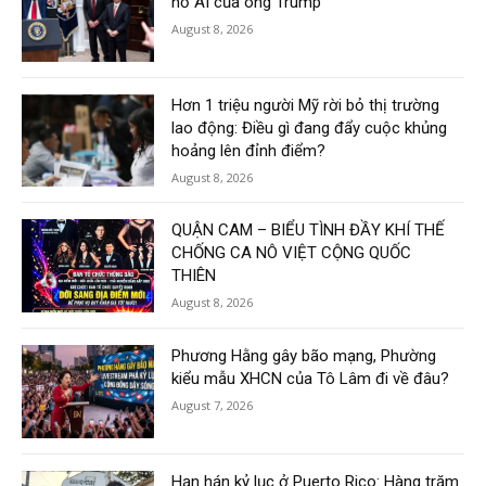
nổ AI của ông Trump
August 8, 2026
Hơn 1 triệu người Mỹ rời bỏ thị trường
lao động: Điều gì đang đẩy cuộc khủng
hoảng lên đỉnh điểm?
August 8, 2026
QUẬN CAM – BIỂU TÌNH ĐẦY KHÍ THẾ
CHỐNG CA NÔ VIỆT CỘNG QUỐC
THIÊN
August 8, 2026
Phương Hằng gây bão mạng, Phường
kiểu mẫu XHCN của Tô Lâm đi về đâu?
August 7, 2026
Hạn hán kỷ lục ở Puerto Rico: Hàng trăm