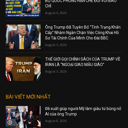
BỘ QUỐC PHÒNG HẠN CHẾ ĐỐI VỚI BÁO
CHÍ
August 6, 2026
Ông Trump Đã Tuyên Bố “Tình Trạng Khẩn
Cấp” Nhằm Ngăn Chặn Việc Công Khai Hồ
Sơ Tài Chính Của Mình Cho Đài BBC
August 5, 2026
THẾ GIỚI GỌI CHÍNH SÁCH CỦA TRUMP VỀ
IRAN LÀ “NGOẠI GIAO MẪU GIÁO”
August 5, 2026
BÀI VIẾT MỚI NHẤT
Đề xuất giúp người Mỹ làm giàu từ bùng nổ
AI của ông Trump
August 8, 2026