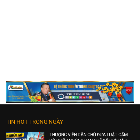
TIN HOT TRONG NGÀY
THƯỢNG VIỆN DÂN CHỦ ĐƯA LUẬT CẤM