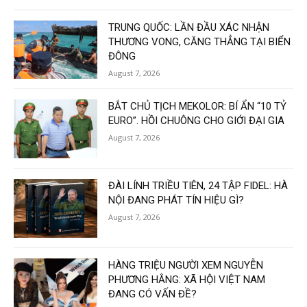
TRUNG QUỐC: LẦN ĐẦU XÁC NHẬN
THƯƠNG VONG, CĂNG THẲNG TẠI BIỂN
ĐÔNG
August 7, 2026
BẮT CHỦ TỊCH MEKOLOR: BÍ ẨN “10 TỶ
EURO”. HỒI CHUÔNG CHO GIỚI ĐẠI GIA
August 7, 2026
ĐÀI LÍNH TRIỀU TIÊN, 24 TẬP FIDEL: HÀ
NỘI ĐANG PHÁT TÍN HIỆU GÌ?
August 7, 2026
HÀNG TRIỆU NGƯỜI XEM NGUYỄN
PHƯƠNG HẰNG: XÃ HỘI VIỆT NAM
ĐANG CÓ VẤN ĐỀ?