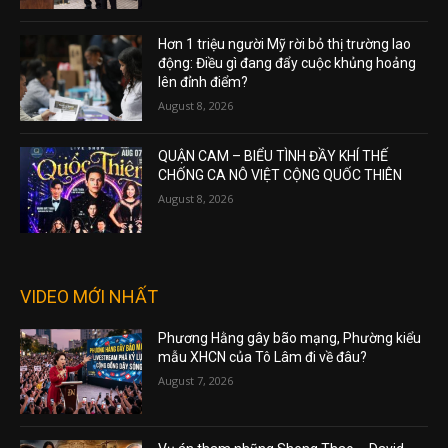
Hơn 1 triệu người Mỹ rời bỏ thị trường lao
động: Điều gì đang đẩy cuộc khủng hoảng
lên đỉnh điểm?
August 8, 2026
QUẬN CAM – BIỂU TÌNH ĐẦY KHÍ THẾ
CHỐNG CA NÔ VIỆT CỘNG QUỐC THIÊN
August 8, 2026
VIDEO MỚI NHẤT
Phương Hằng gây bão mạng, Phường kiểu
mẫu XHCN của Tô Lâm đi về đâu?
August 7, 2026