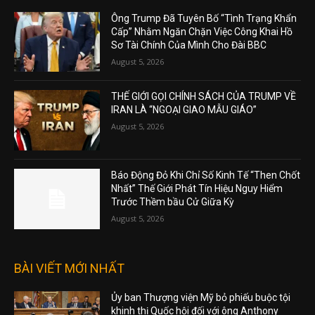
Ông Trump Đã Tuyên Bố “Tình Trạng Khẩn
Cấp” Nhằm Ngăn Chặn Việc Công Khai Hồ
Sơ Tài Chính Của Mình Cho Đài BBC
August 5, 2026
THẾ GIỚI GỌI CHÍNH SÁCH CỦA TRUMP VỀ
IRAN LÀ “NGOẠI GIAO MẪU GIÁO”
August 5, 2026
Báo Động Đỏ Khi Chỉ Số Kinh Tế “Then Chốt
Nhất” Thế Giới Phát Tín Hiệu Nguy Hiểm
Trước Thềm bầu Cử Giữa Kỳ
August 5, 2026
BÀI VIẾT MỚI NHẤT
Ủy ban Thượng viện Mỹ bỏ phiếu buộc tội
khinh thị Quốc hội đối với ông Anthony