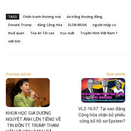
TAGS
Chiến tranh thương mại
da trắng thượng đẳng
Donald Trump
đảng Cộng Hòa
ELON MUSK
người nhập cư
thuế quan
Tòa án Tối cao
trục xuất
Truyền Hình Việt Nam 1
việt linh
Previous article
Next article
VL2-16.07: Tại sao đảng
KHOA HỌC GIA DƯƠNG
Cộng hòa chặn bỏ phiếu
NGUYỆT ÁNH LÊN TIẾNG VỀ
công bố hồ sơ Epstein?
TIN ĐỒN TT. TRUMP THAM