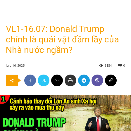
VL1-16.07: Donald Trump
chính là quái vật đầm lầy của
Nhà nước ngầm?
July 16, 2025
3154
0