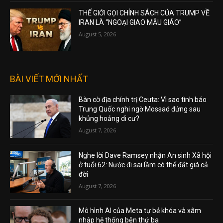
TIN HOT TRONG NGÀY
THƯỢNG VIỆN DÂN CHỦ ĐƯA LUẬT CẤM
BỘ QUỐC PHÒNG HẠN CHẾ ĐỐI VỚI BÁO
CHÍ
August 6, 2026