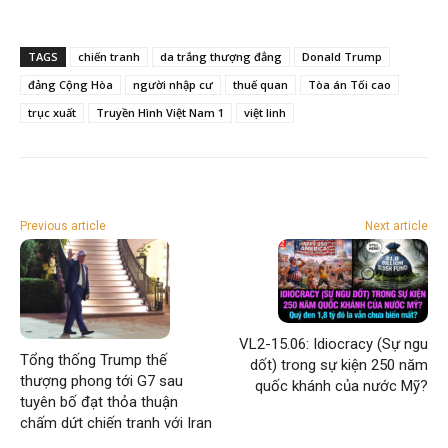
TAGS
chiến tranh
da trắng thượng đẳng
Donald Trump
đảng Cộng Hòa
người nhập cư
thuế quan
Tòa án Tối cao
trục xuất
Truyền Hình Việt Nam 1
việt linh
Previous article
Next article
VL2-15.06: Idiocracy (Sự ngu
Tổng thống Trump thế
dốt) trong sự kiện 250 năm
thượng phong tới G7 sau
quốc khánh của nước Mỹ?
tuyên bố đạt thỏa thuận
chấm dứt chiến tranh với Iran