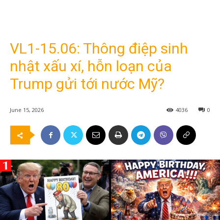
VL1-15.06: Thông điệp sinh
nhật xấu xí, hỗn loạn của
Trump gửi tới nước Mỹ?
June 15, 2026
4036
0