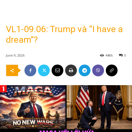
VL1-09.06: Trump và “I have a
dream”?
June 9, 2026
4486
0