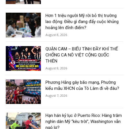
Hơn 1 triệu người Mỹ rời bỏ thị trường
lao động: Điều gì đang đẩy cuộc khủng
hoảng lên đỉnh điểm?
August 8, 2026
QUẬN CAM – BIỂU TÌNH ĐẦY KHÍ THẾ
CHỐNG CA NÔ VIỆT CỘNG QUỐC
THIÊN
August 8, 2026
Phương Hằng gây bão mạng, Phường
kiểu mẫu XHCN của Tô Lâm đi về đâu?
August 7, 2026
Hạn hán kỷ lục ở Puerto Rico: Hàng trăm
nghìn dân Mỹ “kêu trời”, Washington vẫn
ngó lơ?