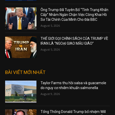
Ông Trump Đã Tuyên Bố “Tình Trạng Khẩn
Cấp” Nhằm Ngăn Chặn Việc Công Khai Hồ
Sơ Tài Chính Của Mình Cho Đài BBC
August 5, 2026
THẾ GIỚI GỌI CHÍNH SÁCH CỦA TRUMP VỀ
IRAN LÀ “NGOẠI GIAO MẪU GIÁO”
August 5, 2026
BÀI VIẾT MỚI NHẤT
Taylor Farms thu hồi salsa và guacamole
do nguy cơ nhiễm khuẩn salmonella
August 9, 2026
Tổng Thống Donald Trump bổ nhiệm Will