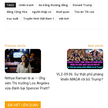
TAGS
chiến tranh
da trắng thượng đẳng
Donald Trump
đảng Cộng Hòa
người nhập cư
thuế quan
Tòa án Tối cao
trục xuất
Truyền Hình Việt Nam 1
việt linh
Previous article
Next article
VL2-09.06: Sự thật phũ phàng
Nithya Raman là ai — Ứng
khiến MAGA rời bỏ Trump?
viên Thị trưởng Los Angeles
vừa đánh bại Spencer Pratt?
BÀI VIẾT LIÊN QUAN