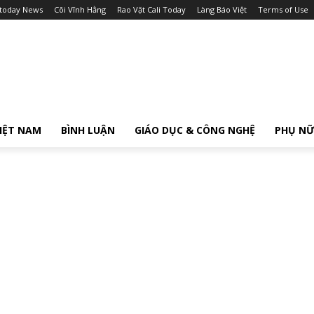
itoday News
Cõi Vĩnh Hằng
Rao Vặt Cali Today
Làng Báo Việt
Terms of Use
IỆT NAM
BÌNH LUẬN
GIÁO DỤC & CÔNG NGHỆ
PHỤ N