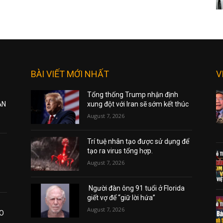
BÀI VIẾT MỚI NHẤT
V
Tổng thống Trump nhận định
ẠN
xung đột với Iran sẽ sớm kết thúc
August 7, 2026
Trí tuệ nhân tạo được sử dụng để
tạo ra virus tổng hợp.
August 7, 2026
Người đàn ông 91 tuổi ở Florida
giết vợ để “giữ lời hứa”
August 7, 2026
AO