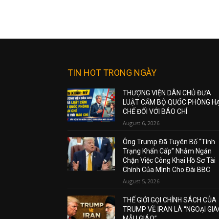
TIN HOT TRONG NGÀY
THƯỢNG VIỆN DÂN CHỦ ĐƯA
LUẬT CẤM BỘ QUỐC PHÒNG H
CHẾ ĐỐI VỚI BÁO CHÍ
August 6, 2026
Ông Trump Đã Tuyên Bố “Tình
Trạng Khẩn Cấp” Nhằm Ngăn
Chặn Việc Công Khai Hồ Sơ Tài
Chính Của Mình Cho Đài BBC
August 5, 2026
THẾ GIỚI GỌI CHÍNH SÁCH CỦA
TRUMP VỀ IRAN LÀ “NGOẠI GI
MẪU GIÁO”