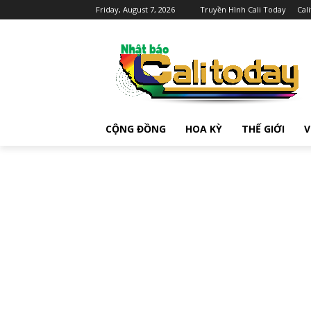
Friday, August 7, 2026
Truyền Hình Cali Today
Cal
CỘNG ĐỒNG
HOA KỲ
THẾ GIỚI
V