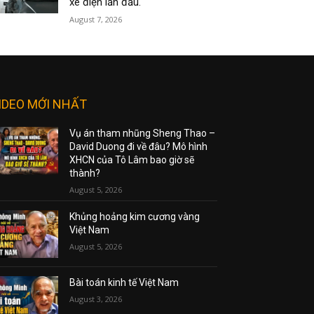
xe điện lần đầu.
August 7, 2026
IDEO MỚI NHẤT
Vụ án tham nhũng Sheng Thao –
David Duong đi về đâu? Mô hình
XHCN của Tô Lâm bao giờ sẽ
thành?
August 5, 2026
Khủng hoảng kim cương vàng
Việt Nam
August 5, 2026
Bài toán kinh tế Việt Nam
August 3, 2026