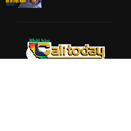
ABOUT US
Trang web
baocalitoday.com
là sản phẩm của Hệ Thống
Truyền Thông Cali Today
Tòa soạn: 1310 Tully Road #109, San Jose, CA 95122
Tel: (408) 482-6527