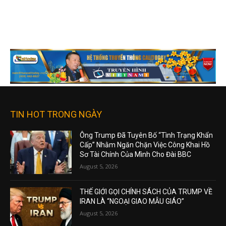
TIN HOT TRONG NGÀY
Ông Trump Đã Tuyên Bố “Tình Trạng Khẩn
Cấp” Nhằm Ngăn Chặn Việc Công Khai Hồ
Sơ Tài Chính Của Mình Cho Đài BBC
August 5, 2026
THẾ GIỚI GỌI CHÍNH SÁCH CỦA TRUMP VỀ
IRAN LÀ “NGOẠI GIAO MẪU GIÁO”
August 5, 2026