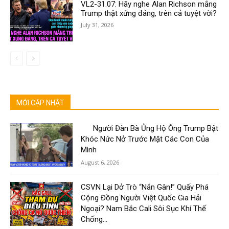
VL2-31.07: Hãy nghe Alan Richson mắng
Trump thật xứng đáng, trên cả tuyệt vời?
July 31, 2026
MỚI CẬP NHẬT
Người Đàn Bà Ủng Hộ Ông Trump Bật
Khóc Nức Nở Trước Mặt Các Con Của
Mình
August 6, 2026
CSVN Lại Dở Trò “Nắn Gân!” Quấy Phá
Cộng Đồng Người Việt Quốc Gia Hải
Ngoại? Nam Bắc Cali Sôi Sục Khí Thế
Chống...