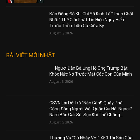
Báo Động Đỏ Khi Chỉ Số Kinh Tế “Then Chốt
Nhất” Thế Giới Phát Tín Hiệu Nguy Hiểm
Trước Thềm bầu Cử Giữa Kỳ
August 5, 2026
BÀI VIẾT MỚI NHẤT
Người Đàn Bà Ủng Hộ Ông Trump Bật
Khóc Nức Nở Trước Mặt Các Con Của Mình
August 6, 2026
CSVN Lại Dở Trò “Nắn Gân!” Quấy Phá
Cộng Đồng Người Việt Quốc Gia Hải Ngoại?
Nam Bắc Cali Sôi Sục Khí Thế Chống...
August 6, 2026
Thương Vụ “Cú Nhảy Vọt” X50 Tài Sản Của