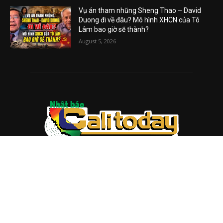
Vụ án tham nhũng Sheng Thao – David
Duong đi về đâu? Mô hình XHCN của Tô
Lâm bao giờ sẽ thành?
August 5, 2026
ABOUT US
Trang web
baocalitoday.com
là sản phẩm của Hệ Thống
Truyền Thông Cali Today