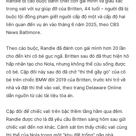
Randle bị cáo buộc đánh chết con gái mình và giấu xác
trong vali với sự giúp đỡ của Britten, 44 tuổi – người đã bị
buộc tội đồng phạm giết người cấp độ một và cấp độ hai
liên quan đến vụ án vào tháng 6 năm 2025, theo CBS
News Baltimore.
Theo cáo buộc, Randle đã đánh con gái mình hơn 20 lần
cho đến khi cô bé gục ngã. Britten sau đó đã thực hiện hô
hấp nhân tạo cho Nola, nhưng không thể cứu sống được
cô bé. Cặp đôi này sau đó đã chở “thi thể gầy gò” của cô
bé trên chiếc BMW đời 2019 của Britten, trước khi trở về
nhà và đặt thi thể vào vali, theo trang Delaware Online
dẫn nguồn từ các tài liệu tòa án.
Cặp đôi để chiếc vali trên bậc thềm tầng hầm qua đêm.
Randle được cho là đã yêu cầu Britten sáng hôm sau gửi
chiếc vali đến nơi khác. Cảnh sát tìm thấy chiếc vali cùng
thi thể của Nola trong một “khu đất trống” gần nhà