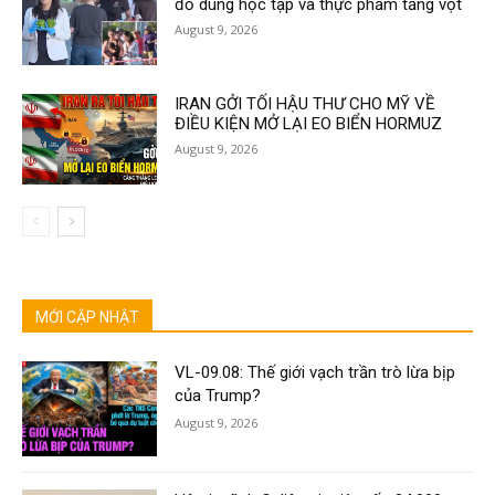
đồ dùng học tập và thực phẩm tăng vọt
August 9, 2026
IRAN GỞI TỐI HẬU THƯ CHO MỸ VỀ
ĐIỀU KIỆN MỞ LẠI EO BIỂN HORMUZ
August 9, 2026
MỚI CẬP NHẬT
VL-09.08: Thế giới vạch trần trò lừa bịp
của Trump?
August 9, 2026