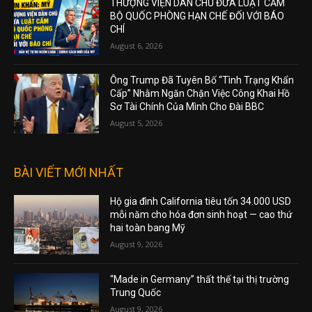
THƯỢNG VIỆN DÂN CHỦ ĐƯA LUẬT CẤM
BỘ QUỐC PHÒNG HẠN CHẾ ĐỐI VỚI BÁO
CHÍ
August 6, 2026
Ông Trump Đã Tuyên Bố “Tình Trạng Khẩn
Cấp” Nhằm Ngăn Chặn Việc Công Khai Hồ
Sơ Tài Chính Của Mình Cho Đài BBC
August 5, 2026
BÀI VIẾT MỚI NHẤT
Hộ gia đình California tiêu tốn 34.000 USD
mỗi năm cho hóa đơn sinh hoạt — cao thứ
hai toàn bang Mỹ
August 9, 2026
“Made in Germany” thất thế tại thị trường
Trung Quốc
August 9, 2026