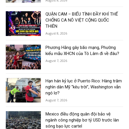
August 8, 2026
QUẬN CAM – BIỂU TÌNH ĐẦY KHÍ THẾ
CHỐNG CA NÔ VIỆT CỘNG QUỐC
THIÊN
August 8, 2026
Phương Hằng gây bão mạng, Phường
kiểu mẫu XHCN của Tô Lâm đi về đâu?
August 7, 2026
Hạn hán kỷ lục ở Puerto Rico: Hàng trăm
nghìn dân Mỹ “kêu trời”, Washington vẫn
ngó lơ?
August 7, 2026
Mexico điều động quân đội bảo vệ
ngành công nghiệp bơ tỷ USD trước làn
sóng bạo lực cartel