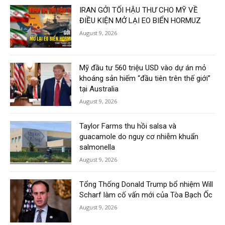
IRAN GỞI TỐI HẬU THƯ CHO MỸ VỀ
ĐIỀU KIỆN MỞ LẠI EO BIỂN HORMUZ
August 9, 2026
Mỹ đầu tư 560 triệu USD vào dự án mỏ
khoáng sản hiếm “đầu tiên trên thế giới”
tại Australia
August 9, 2026
Taylor Farms thu hồi salsa và
guacamole do nguy cơ nhiễm khuẩn
salmonella
August 9, 2026
Tổng Thống Donald Trump bổ nhiệm Will
Scharf làm cố vấn mới của Tòa Bạch Ốc
August 9, 2026