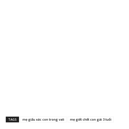
TAGS
mẹ giấu xác con trong vali
mẹ giết chết con gái 3 tuổi