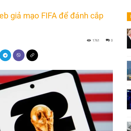
web giả mạo FIFA để đánh cắp
1761
0