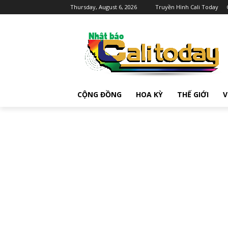
Thursday, August 6, 2026
Truyền Hình Cali Today
CỘNG ĐỒNG
HOA KỲ
THẾ GIỚI
V