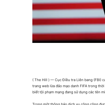
( The Hill ) — Cục Điều tra Liên bang (FBI)
trang web lừa đảo mạo danh FIFA trong thời
biết tội phạm mạng đang sử dụng các tên miề
Trong một thông báo dịch vụ công cộng được