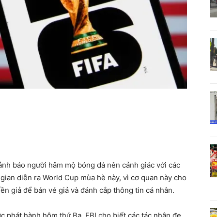
 cảnh báo người hâm mộ bóng đá nên cảnh giác với các
 gian diễn ra World Cup mùa hè này, vì cơ quan này cho
n giả để bán vé giả và đánh cắp thông tin cá nhân.
 phát hành hôm thứ Ba, FBI cho biết các tác nhân đe