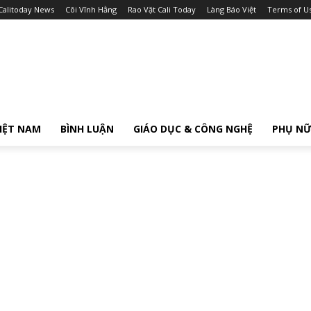
Calitoday News
Cõi Vĩnh Hằng
Rao Vặt Cali Today
Làng Báo Việt
Terms of U
IỆT NAM
BÌNH LUẬN
GIÁO DỤC & CÔNG NGHỆ
PHỤ N