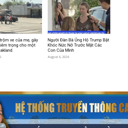
i trộm xe của mẹ, gây
Người Đàn Bà Ủng Hộ Trump Bật
hiêm trọng cho một
Khóc Nức Nở Trước Mặt Các
akland.
Con Của Mình
6
August 6, 2026