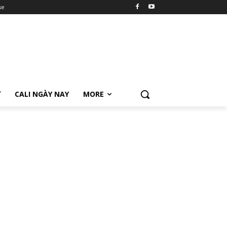
se
Ữ
CALI NGÀY NAY
MORE