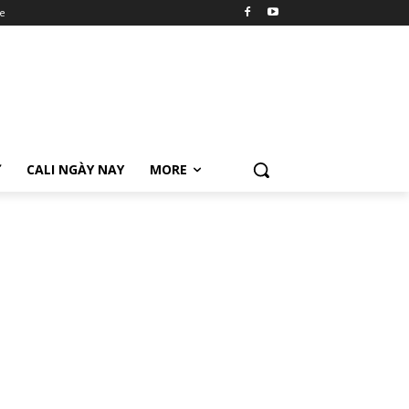
e
Ữ
CALI NGÀY NAY
MORE