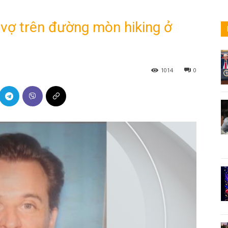
 vợ trên đường mòn hiking ở
1014
0