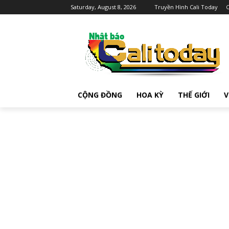
Saturday, August 8, 2026
Truyền Hình Cali Today
C
CỘNG ĐỒNG
HOA KỲ
THẾ GIỚI
V