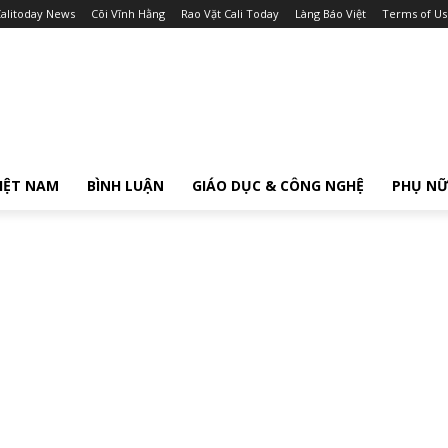
alitoday News
Cõi Vĩnh Hằng
Rao Vặt Cali Today
Làng Báo Việt
Terms of Us
IỆT NAM
BÌNH LUẬN
GIÁO DỤC & CÔNG NGHỆ
PHỤ N