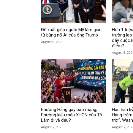
Đề xuất giúp người Mỹ làm giàu
Hơn 1 triệu
từ bùng nổ AI của ông Trump
trường lao
đẩy cuộc k
August 8, 2026
điểm?
August 8, 202
Phương Hằng gây bão mạng,
Hạn hán kỷ
Phường kiểu mẫu XHCN của Tô
Hàng trăm 
Lâm đi về đâu?
trời”, Was
August 7, 2026
August 7, 202