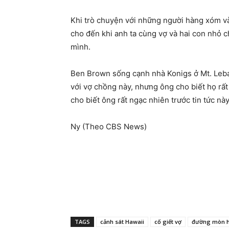
Khi trò chuyện với những người hàng xóm và
cho đến khi anh ta cùng vợ và hai con nhỏ 
mình.
Ben Brown sống cạnh nhà Konigs ở Mt. Leba
với vợ chồng này, nhưng ông cho biết họ rất
cho biết ông rất ngạc nhiên trước tin tức nà
Ny (Theo CBS News)
TAGS
cảnh sát Hawaii
cố giết vợ
đường mòn h