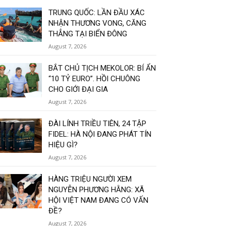
TRUNG QUỐC: LẦN ĐẦU XÁC
NHẬN THƯƠNG VONG, CĂNG
THẲNG TẠI BIỂN ĐÔNG
August 7, 2026
BẮT CHỦ TỊCH MEKOLOR: BÍ ẨN
“10 TỶ EURO”. HỒI CHUÔNG
CHO GIỚI ĐẠI GIA
August 7, 2026
ĐÀI LÍNH TRIỀU TIÊN, 24 TẬP
FIDEL: HÀ NỘI ĐANG PHÁT TÍN
HIỆU GÌ?
August 7, 2026
HÀNG TRIỆU NGƯỜI XEM
NGUYỄN PHƯƠNG HẰNG: XÃ
HỘI VIỆT NAM ĐANG CÓ VẤN
ĐỀ?
August 7, 2026