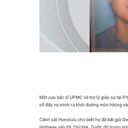
Một cựu bác sĩ UPMC và trợ lý giáo sư tại Pit
cố đẩy vợ mình ra khỏi đường mòn hiking v
Cảnh sát Honolulu cho biết họ đã bắt giữ Ge
Highway vào tối Thứ Hai. Trước đó trong ngà