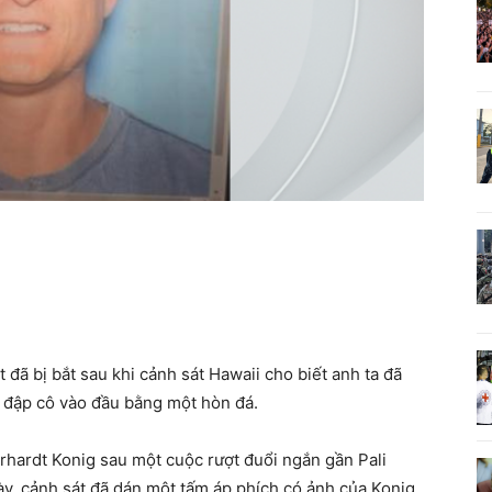
t đã bị bắt sau khi cảnh sát Hawaii cho biết anh ta đã
à đập cô vào đầu bằng một hòn đá.
rhardt Konig sau một cuộc rượt đuổi ngắn gần Pali
y, cảnh sát đã dán một tấm áp phích có ảnh của Konig,