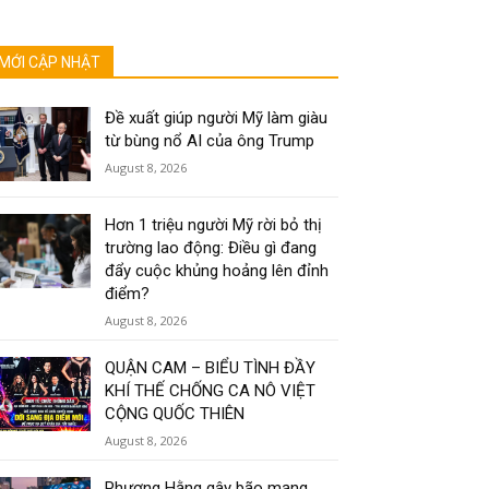
MỚI CẬP NHẬT
Đề xuất giúp người Mỹ làm giàu
từ bùng nổ AI của ông Trump
August 8, 2026
Hơn 1 triệu người Mỹ rời bỏ thị
trường lao động: Điều gì đang
đẩy cuộc khủng hoảng lên đỉnh
điểm?
August 8, 2026
QUẬN CAM – BIỂU TÌNH ĐẦY
KHÍ THẾ CHỐNG CA NÔ VIỆT
CỘNG QUỐC THIÊN
August 8, 2026
Phương Hằng gây bão mạng,