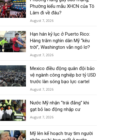
Phường kiểu mẫu XHCN của Tô
Lâm đi về đâu?
August 7, 2026
Hạn hán kỷ lục ở Puerto Rico:
Hàng trăm nghìn dân Mỹ “kêu
trời”, Washington vẫn ngó lơ?
August 7, 2026
Mexico điều động quân đội bảo
vệ ngành công nghiệp bơ tỷ USD
trước làn sóng bạo lực cartel
August 7, 2026
Nước Mỹ nhận “trái đắng” khi
gạt bỏ lao động nhập cư
August 7, 2026
Mỹ lên kế hoạch truy tìm người