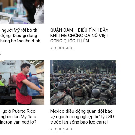
 người Mỹ rời bỏ thị
QUẬN CAM – BIỂU TÌNH ĐẦY
 động: Điều gì đang
KHÍ THẾ CHỐNG CA NÔ VIỆT
hủng hoảng lên đỉnh
CỘNG QUỐC THIÊN
August 8, 2026
6
 lục ở Puerto Rico:
Mexico điều động quân đội bảo
nghìn dân Mỹ “kêu
vệ ngành công nghiệp bơ tỷ USD
hington vẫn ngó lơ?
trước làn sóng bạo lực cartel
6
August 7, 2026