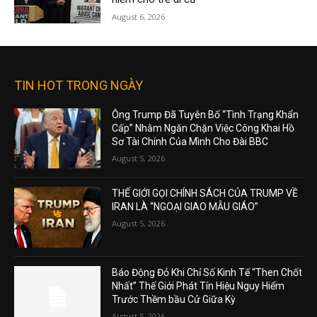
August 6, 2026
TIN HOT TRONG NGÀY
Ông Trump Đã Tuyên Bố “Tình Trạng Khẩn
Cấp” Nhằm Ngăn Chặn Việc Công Khai Hồ
Sơ Tài Chính Của Mình Cho Đài BBC
August 5, 2026
THẾ GIỚI GỌI CHÍNH SÁCH CỦA TRUMP VỀ
IRAN LÀ “NGOẠI GIAO MẪU GIÁO”
August 5, 2026
Báo Động Đỏ Khi Chỉ Số Kinh Tế “Then Chốt
Nhất” Thế Giới Phát Tín Hiệu Nguy Hiểm
Trước Thềm bầu Cử Giữa Kỳ
August 5, 2026