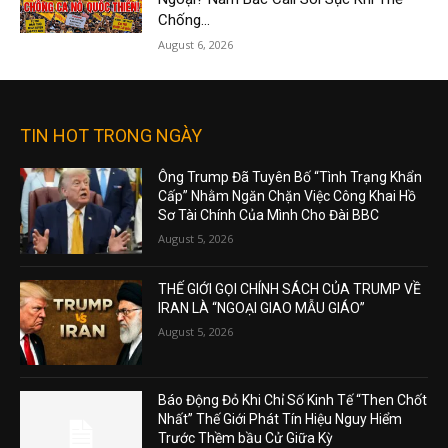
Chống...
August 6, 2026
TIN HOT TRONG NGÀY
Ông Trump Đã Tuyên Bố “Tình Trạng Khẩn
Cấp” Nhằm Ngăn Chặn Việc Công Khai Hồ
Sơ Tài Chính Của Mình Cho Đài BBC
August 5, 2026
THẾ GIỚI GỌI CHÍNH SÁCH CỦA TRUMP VỀ
IRAN LÀ “NGOẠI GIAO MẪU GIÁO”
August 5, 2026
Báo Động Đỏ Khi Chỉ Số Kinh Tế “Then Chốt
Nhất” Thế Giới Phát Tín Hiệu Nguy Hiểm
Trước Thềm bầu Cử Giữa Kỳ