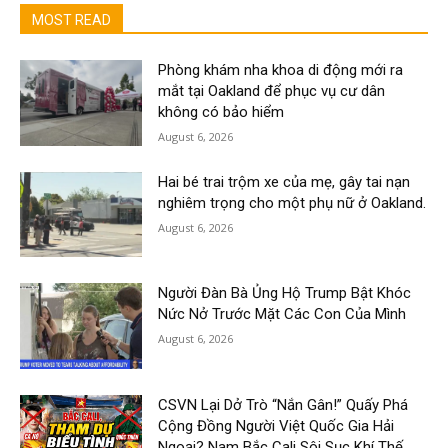
MOST READ
Phòng khám nha khoa di động mới ra
mắt tại Oakland để phục vụ cư dân
không có bảo hiểm
August 6, 2026
Hai bé trai trộm xe của mẹ, gây tai nạn
nghiêm trọng cho một phụ nữ ở Oakland.
August 6, 2026
Người Đàn Bà Ủng Hộ Trump Bật Khóc
Nức Nở Trước Mặt Các Con Của Mình
August 6, 2026
CSVN Lại Dở Trò “Nắn Gân!” Quấy Phá
Cộng Đồng Người Việt Quốc Gia Hải
Ngoại? Nam Bắc Cali Sôi Sục Khí Thế