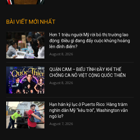
BÀI VIẾT MỚI NHẤT
Hơn 1 triệu người Mỹ rời bỏ thị trường lao
động: Điều gì đang đẩy cuộc khủng hoảng
lên đỉnh điểm?
August 8, 2026
QUẬN CAM – BIỂU TÌNH ĐẦY KHÍ THẾ
CHỐNG CA NÔ VIỆT CỘNG QUỐC THIÊN
August 8, 2026
Hạn hán kỷ lục ở Puerto Rico: Hàng trăm
nghìn dân Mỹ “kêu trời”, Washington vẫn
ngó lơ?
August 7, 2026