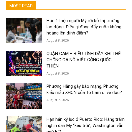
MOST READ
Hơn 1 triệu người Mỹ rời bỏ thị trường
lao động: Điều gì đang đẩy cuộc khủng
hoảng lên đỉnh điểm?
August 8, 2026
QUẬN CAM – BIỂU TÌNH ĐẦY KHÍ THẾ
CHỐNG CA NÔ VIỆT CỘNG QUỐC
THIÊN
August 8, 2026
Phương Hằng gây bão mạng, Phường
kiểu mẫu XHCN của Tô Lâm đi về đâu?
August 7, 2026
Hạn hán kỷ lục ở Puerto Rico: Hàng trăm
nghìn dân Mỹ “kêu trời”, Washington vẫn
ngó lơ?