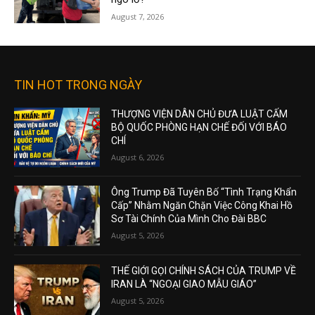
August 7, 2026
TIN HOT TRONG NGÀY
THƯỢNG VIỆN DÂN CHỦ ĐƯA LUẬT CẤM
BỘ QUỐC PHÒNG HẠN CHẾ ĐỐI VỚI BÁO
CHÍ
August 6, 2026
Ông Trump Đã Tuyên Bố “Tình Trạng Khẩn
Cấp” Nhằm Ngăn Chặn Việc Công Khai Hồ
Sơ Tài Chính Của Mình Cho Đài BBC
August 5, 2026
THẾ GIỚI GỌI CHÍNH SÁCH CỦA TRUMP VỀ
IRAN LÀ “NGOẠI GIAO MẪU GIÁO”
August 5, 2026