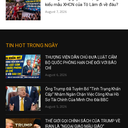
kiểu mẫu XHCN của Tô Lâm đi về đâu?
August 7, 2026
TIN HOT TRONG NGÀY
THƯỢNG VIỆN DÂN CHỦ ĐƯA LUẬT CẤM
BỘ QUỐC PHÒNG HẠN CHẾ ĐỐI VỚI BÁO
CHÍ
August 6, 2026
Ông Trump Đã Tuyên Bố “Tình Trạng Khẩn
Cấp” Nhằm Ngăn Chặn Việc Công Khai Hồ
Sơ Tài Chính Của Mình Cho Đài BBC
August 5, 2026
THẾ GIỚI GỌI CHÍNH SÁCH CỦA TRUMP VỀ
IRAN LÀ “NGOẠI GIAO MẪU GIÁO”