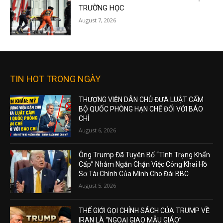
TRƯỜNG HỌC
August 7, 2026
TIN HOT TRONG NGÀY
THƯỢNG VIỆN DÂN CHỦ ĐƯA LUẬT CẤM
BỘ QUỐC PHÒNG HẠN CHẾ ĐỐI VỚI BÁO
CHÍ
August 6, 2026
Ông Trump Đã Tuyên Bố “Tình Trạng Khẩn
Cấp” Nhằm Ngăn Chặn Việc Công Khai Hồ
Sơ Tài Chính Của Mình Cho Đài BBC
August 5, 2026
THẾ GIỚI GỌI CHÍNH SÁCH CỦA TRUMP VỀ
IRAN LÀ “NGOẠI GIAO MẪU GIÁO”