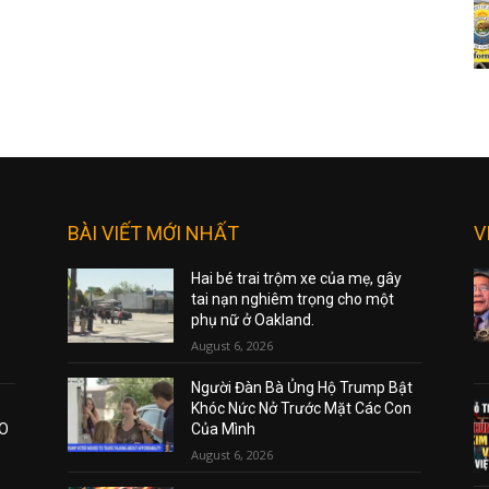
BÀI VIẾT MỚI NHẤT
V
Hai bé trai trộm xe của mẹ, gây
tai nạn nghiêm trọng cho một
phụ nữ ở Oakland.
August 6, 2026
Người Đàn Bà Ủng Hộ Trump Bật
Khóc Nức Nở Trước Mặt Các Con
AO
Của Mình
August 6, 2026