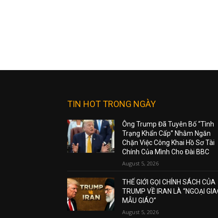
TIN HOT TRONG NGÀY
Ông Trump Đã Tuyên Bố “Tình
Trạng Khẩn Cấp” Nhằm Ngăn
Chặn Việc Công Khai Hồ Sơ Tài
Chính Của Mình Cho Đài BBC
August 5, 2026
THẾ GIỚI GỌI CHÍNH SÁCH CỦA
TRUMP VỀ IRAN LÀ “NGOẠI GI
MẪU GIÁO”
August 5, 2026