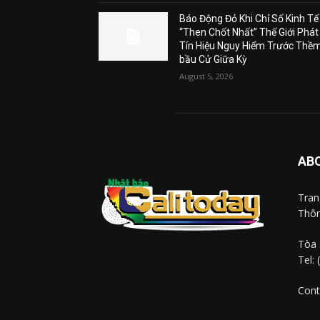
Báo Động Đỏ Khi Chỉ Số Kinh Tế
“Then Chốt Nhất” Thế Giới Phát
Tín Hiệu Nguy Hiểm Trước Thề
bầu Cử Giữa Kỳ
August 5, 2026
AB
Tra
Thôn
Tòa 
Tel:
Cont