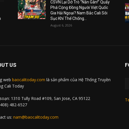
CSVN Lại Dở Trò “Nắn Gân!” Quấy
Phá Cộng Đồng Người Việt Quốc
Gia Hải Ngoại? Nam Bắc Cali Sôi
m
Sục Khí Thế Chống...
August 6, 2026
OUT US
F
ng web
baocalitoday.com
là sản phẩm của Hệ Thống Truyền
g Cali Today
soạn: 1310 Tully Road #109, San Jose, CA 95122
Te
 (408) 482-6527
act us:
nam@baocalitoday.com