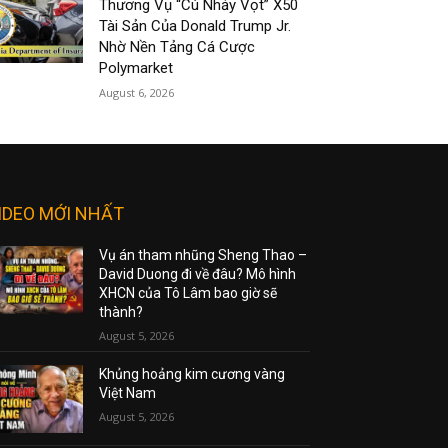
Thương Vụ “Cú Nhảy Vọt” X50
Tài Sản Của Donald Trump Jr.
Nhờ Nền Tảng Cá Cược
Polymarket
August 6, 2026
IDEO MỚI NHẤT
Vụ án tham nhũng Sheng Thao –
David Duong đi về đâu? Mô hình
XHCN của Tô Lâm bao giờ sẽ
thành?
August 5, 2026
Khủng hoảng kim cương vàng
Việt Nam
August 5, 2026