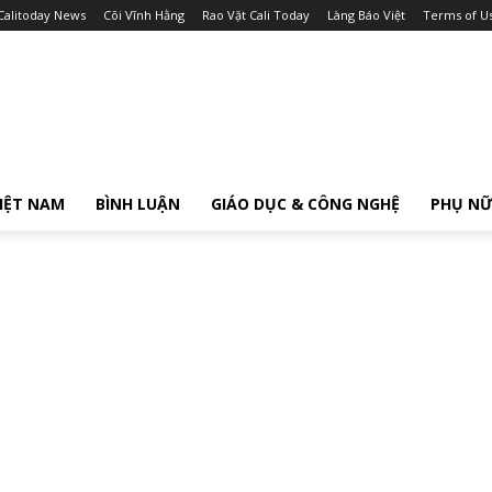
Calitoday News
Cõi Vĩnh Hằng
Rao Vặt Cali Today
Làng Báo Việt
Terms of U
IỆT NAM
BÌNH LUẬN
GIÁO DỤC & CÔNG NGHỆ
PHỤ N