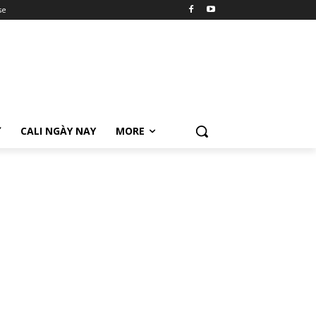
se
Ữ
CALI NGÀY NAY
MORE