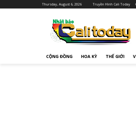
Thursday, August 6, 2026
Truyền Hình Cali Today
CỘNG ĐỒNG
HOA KỲ
THẾ GIỚI
V